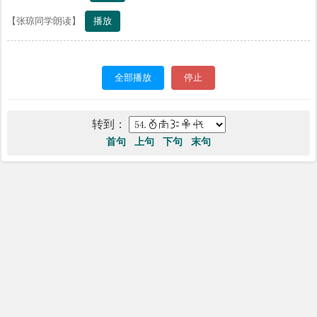
播放
【张琼同学朗读】
全部播放
停止
转到：
首句
上句
下句
末句