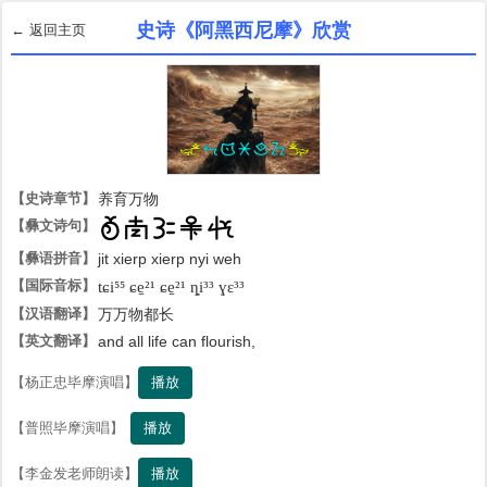
史诗《阿黑西尼摩》欣赏
← 返回主页
【史诗章节】
养育万物
【彝文诗句】

【彝语拼音】
jit xierp xierp nyi weh
【国际音标】
tɕi⁵⁵ ɕe̠²¹ ɕe̠²¹ ȵi³³ ɣɛ³³
【汉语翻译】
万万物都长
【英文翻译】
and all life can flourish,
播放
【杨正忠毕摩演唱】
播放
【普照毕摩演唱】
播放
【李金发老师朗读】