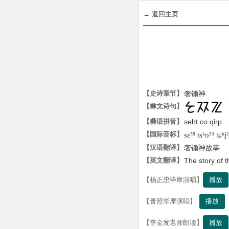
← 返回主页
【史诗章节】
奢锄神
【彝文诗句】

【彝语拼音】
seht co qirp
【国际音标】
sɛ⁵⁵ tsʰo³³ tɕʰi̠
【汉语翻译】
奢锄神故事
【英文翻译】
The story of
播放
【杨正忠毕摩演唱】
播放
【普照毕摩演唱】
播放
【李金发老师朗读】