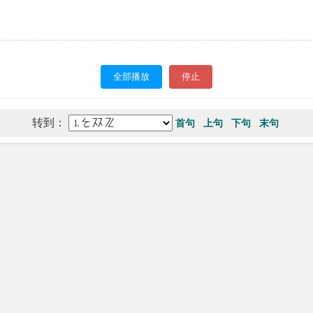
全部播放
停止
转到：
首句
上句
下句
末句