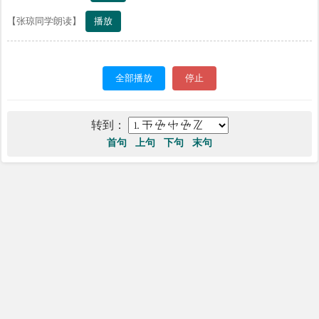
播放
【张琼同学朗读】
全部播放
停止
转到：
首句
上句
下句
末句