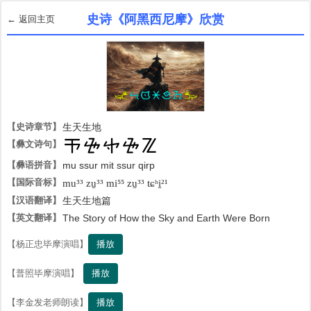
史诗《阿黑西尼摩》欣赏
← 返回主页
【史诗章节】
生天生地
【彝文诗句】

【彝语拼音】
mu ssur mit ssur qirp
【国际音标】
mu³³ zu̠³³ mi⁵⁵ zu̠³³ tɕʰi̠²¹
【汉语翻译】
生天生地篇
【英文翻译】
The Story of How the Sky and Earth Were Born
播放
【杨正忠毕摩演唱】
播放
【普照毕摩演唱】
播放
【李金发老师朗读】