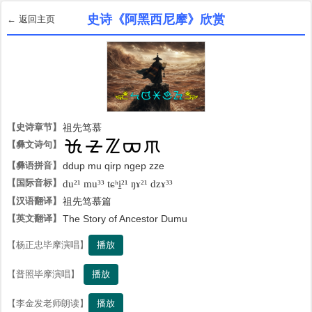
史诗《阿黑西尼摩》欣赏
← 返回主页
【史诗章节】
祖先笃慕
【彝文诗句】

【彝语拼音】
ddup mu qirp ngep zze
【国际音标】
du²¹ mu³³ tɕʰi̠²¹ ŋɤ²¹ dzɤ³³
【汉语翻译】
祖先笃慕篇
【英文翻译】
The Story of Ancestor Dumu
播放
【杨正忠毕摩演唱】
播放
【普照毕摩演唱】
播放
【李金发老师朗读】