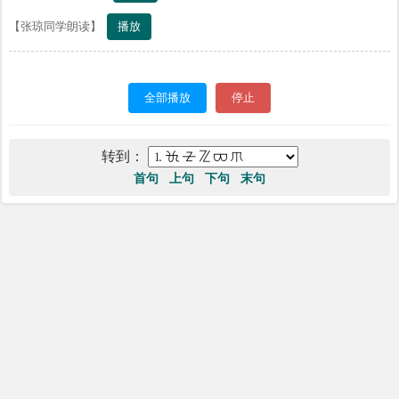
播放
【张琼同学朗读】
全部播放
停止
转到：
首句
上句
下句
末句