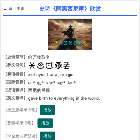
史诗《阿黑西尼摩》欣赏
← 返回主页
【史诗章节】
给万物取名
【彝文诗句】

【彝语拼音】
xiet nyier huup jierp jjie
【国际音标】
ɕe⁵⁵ ȵe̠³³ xɯ²¹ tɕe̠²¹ dʑe³³
【汉语翻译】
西尼的后裔
【英文翻译】
gave birth to everything in the world.
播放
【杨正忠毕摩演唱】
播放
【普照毕摩演唱】
播放
【李金发老师朗读】