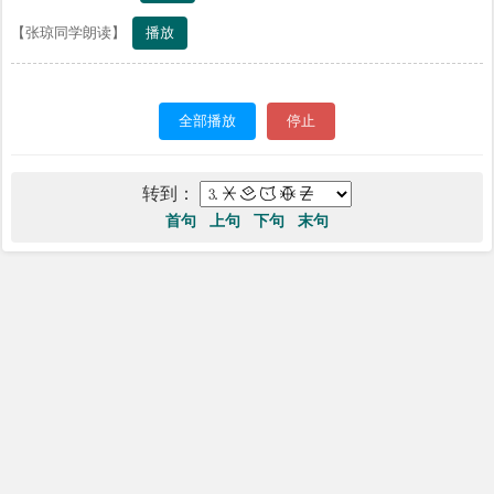
播放
【张琼同学朗读】
全部播放
停止
转到：
首句
上句
下句
末句