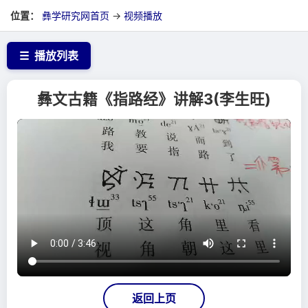
位置：
彝学研究网首页
→
视频播放
☰
播放列表
彝文古籍《指路经》讲解3(李生旺)
返回上页