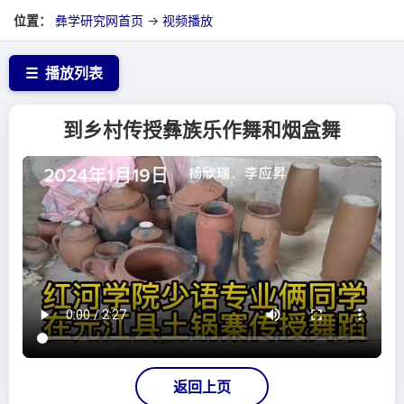
位置：
彝学研究网首页
→
视频播放
☰
播放列表
到乡村传授彝族乐作舞和烟盒舞
返回上页