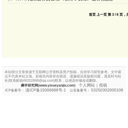
首页
上一页
第 3 / 6 页，
本站部分文章来源于互联网公开资料及用户投稿，仅供学习研究参考。文中观
点不代表本站立场。若相关内容存在错误、遗漏或涉及版权问题，请及时与站
长(联系邮箱49202898@qq.com)联系，以便及时修改或删除。
个人网站
投稿
彝学研究网(www.yixueyanjiu.com)
|
滇ICP备15006888号-1
53250302000108
ICP备案号：
公安备案号：