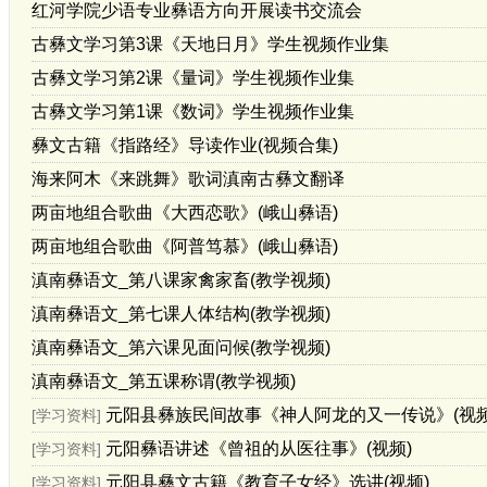
红河学院少语专业彝语方向开展读书交流会
古彝文学习第3课《天地日月》学生视频作业集
古彝文学习第2课《量词》学生视频作业集
古彝文学习第1课《数词》学生视频作业集
彝文古籍《指路经》导读作业(视频合集)
海来阿木《来跳舞》歌词滇南古彝文翻译
两亩地组合歌曲《大西恋歌》(峨山彝语)
两亩地组合歌曲《阿普笃慕》(峨山彝语)
滇南彝语文_第八课家禽家畜(教学视频)
滇南彝语文_第七课人体结构(教学视频)
滇南彝语文_第六课见面问候(教学视频)
滇南彝语文_第五课称谓(教学视频)
元阳县彝族民间故事《神人阿龙的又一传说》(视频
[学习资料]
元阳彝语讲述《曾祖的从医往事》(视频)
[学习资料]
元阳县彝文古籍《教育子女经》选讲(视频)
[学习资料]