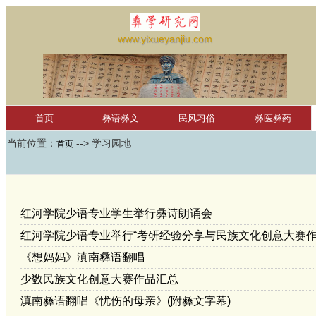
www.yixueyanjiu.com
首页
彝语彝文
民风习俗
彝医彝药
当前位置：
--> 学习园地
彝文软件
首页
彝文词汇
凉山彝文
滇南古彝文
萨龙彝历
未分类
学习园地
红河学院国际彝学研究中心
null
红河学院少语专业学生举行彝诗朗诵会
红河学院少语专业举行“考研经验分享与民族文化创意大赛作
《想妈妈》滇南彝语翻唱
少数民族文化创意大赛作品汇总
滇南彝语翻唱《忧伤的母亲》(附彝文字幕)