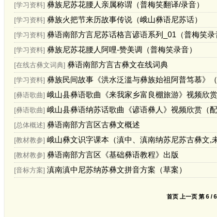
彝族尼苏花腰人亲属称谓（普梅笑翻译/录音）
[学习资料]
彝族火把节来历故事传说（峨山彝语尼苏话）
[学习资料]
彝语南部方言尼苏话格言谚语系列_01（普梅笑录
[学习资料]
彝族尼苏花腰人阿哩-赞美调（普梅笑录音）
[学习资料]
彝语南部方言古彝文在线词典
[在线古彝文词典]
彝族民间故事《洪水泛滥与彝族始祖阿普笃慕》
[学习资料]
峨山县彝语歌曲《来我家乡富良棚旅游》视频欣
[彝语歌曲]
峨山县彝语纳苏话歌曲《谚语彝人》视频欣赏（
[彝语歌曲]
彝语南部方言区古彝文概述
[总体概述]
峨山彝文识字课本（滇中、滇南纳苏尼苏古彝文,未规
[教材教参]
彝语南部方言区《基础彝语教程》出版
[教材教参]
滇南滇中尼苏纳苏彝文拼音方案（草案）
[音标方案]
首页
上一页
第 6 /