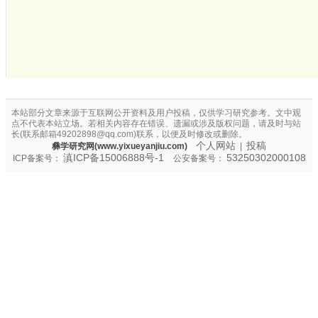
本站部分文章来源于互联网公开资料及用户投稿，仅供学习研究参考。文中观
点不代表本站立场。若相关内容存在错误、遗漏或涉及版权问题，请及时与站
长(联系邮箱49202898@qq.com)联系，以便及时修改或删除。
个人网站
投稿
彝学研究网(www.yixueyanjiu.com)
|
滇ICP备15006888号-1
53250302000108
ICP备案号：
公安备案号：