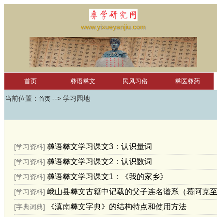
www.yixueyanjiu.com
首页
彝语彝文
民风习俗
彝医彝药
当前位置：
--> 学习园地
彝文软件
首页
彝文词汇
凉山彝文
滇南古彝文
萨龙彝历
未分类
学习园地
红河学院国际彝学研究中心
null
彝语彝文学习课文3：认识量词
[学习资料]
彝语彝文学习课文2：认识数词
[学习资料]
彝语彝文学习课文1：《我的家乡》
[学习资料]
峨山县彝文古籍中记载的父子连名谱系（慕阿克至
[学习资料]
《滇南彝文字典》的结构特点 和使用方法
[字典词典]