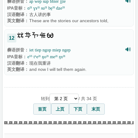
🔊
彝语拼音：
ap wep sup bbier jjie
IPA音标：
ɑ²¹ ɣɤ²¹ su²¹ be̠³³ dʑe³³
汉语翻译：
古人讲的事
英文翻译：
These are the stories our ancestors told,

12
🔊
彝语拼音：
iet tiep ngop miep ngep
IPA音标：
e⁵⁵ tʰe²¹ ŋo²¹ me²¹ ŋɤ²¹
汉语翻译：
现在我重讲
英文翻译：
and now I will tell them again.
转到
/ 共 34 页
首页
上页
下页
末页