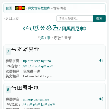
位置：
彝
学
网
»
彝文古籍数据库
»
古籍阅读
«返回上页
搜索

《
/ 阿黑西尼摩》
“
第 1 章
/ 序歌” 章节

7
🔊
彝语拼音：
tip qirp sorp nyit no
IPA音标：
tʰi²¹ tɕʰi̠²¹ so̠²¹ ȵi⁵⁵ no³³
汉语翻译：
我来讲一讲
英文翻译：
Let me tell it to you.

8
🔊
彝语拼音：
at nurp cap gat zze
IPA音标：
ɑ⁵⁵ nu̠²¹ tsʰɑ²¹ kɑ⁵⁵ dzɤ³³