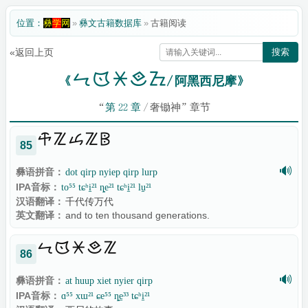
位置：
彝
学
网
»
彝文古籍数据库
»
古籍阅读
«返回上页
搜索

《
/ 阿黑西尼摩》
“
第 22 章
/ 奢锄神” 章节

85
🔊
彝语拼音：
dot qirp nyiep qirp lurp
IPA音标：
to⁵⁵ tɕʰi̠²¹ ȵe²¹ tɕʰi̠²¹ lu̠²¹
汉语翻译：
千代传万代
英文翻译：
and to ten thousand generations.

86
🔊
彝语拼音：
at huup xiet nyier qirp
IPA音标：
ɑ⁵⁵ xɯ²¹ ɕe⁵⁵ ȵe̠³³ tɕʰi̠²¹