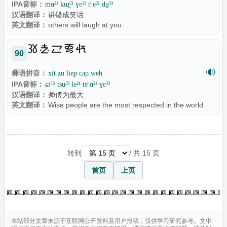
IPA音标：
mɑ²¹ kɯ̠²¹ ɣɛ²¹ tʰe²¹ du̠³³
汉语翻译：
讲错成笑话
英文翻译：
others will laugh at you.

90
🔊
彝语拼音：
xit zu liep cap weh
IPA音标：
ɕi⁵⁵ tsu³³ le²¹ tsʰɑ²¹ ɣɛ³³
汉语翻译：
师傅为最大
英文翻译：
Wise people are the most respected in the world
转到
/ 共 15 页
首页
上页
本站部分文章来源于互联网公开资料及用户投稿，仅供学习研究参考。文中