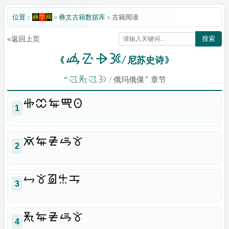
位置：
彝
学
网
»
彝文古籍数据库
»
古籍阅读
«返回上页
搜索

《
/ 尼苏史诗》
“

/ 俄玛俄倮” 章节

1

2

3

4