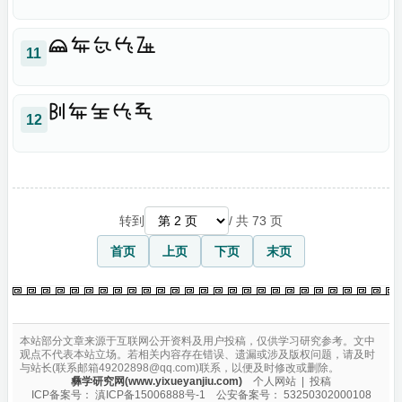

11

12
转到
/ 共 73 页
首页
上页
下页
末页
本站部分文章来源于互联网公开资料及用户投稿，仅供学习研究参考。文中
观点不代表本站立场。若相关内容存在错误、遗漏或涉及版权问题，请及时
与站长(联系邮箱49202898@qq.com)联系，以便及时修改或删除。
彝学研究网(www.yixueyanjiu.com)
个人网站
|
投稿
ICP备案号：
滇ICP备15006888号-1
公安备案号：
53250302000108