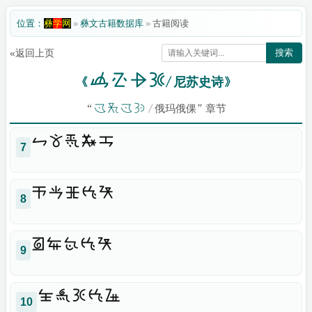
位置：
彝
学
网
»
彝文古籍数据库
»
古籍阅读
«返回上页
搜索

《
/ 尼苏史诗》
“

/ 俄玛俄倮” 章节

7

8

9

10