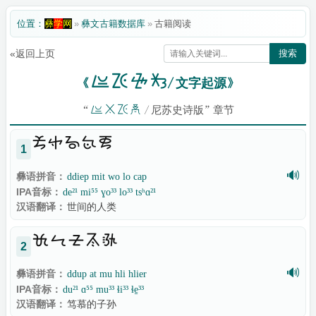
位置：
彝
学
网
»
彝文古籍数据库
»
古籍阅读
«返回上页
搜索

《
/ 文字起源》
“

/ 尼苏史诗版” 章节

1
🔊
彝语拼音：
ddiep mit wo lo cap
IPA音标：
de²¹ mi⁵⁵ ɣo³³ lo³³ tsʰɑ²¹
汉语翻译：
世间的人类

2
🔊
彝语拼音：
ddup at mu hli hlier
IPA音标：
du²¹ ɑ⁵⁵ mu³³ ɬi³³ ɬe̠³³
汉语翻译：
笃慕的子孙