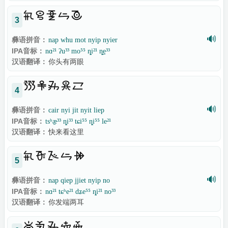

3
🔊
彝语拼音：
nap whu mot nyip nyier
IPA音标：
nɑ²¹ ʔu³³ mo⁵⁵ ȵi²¹ ȵe̠³³
汉语翻译：
你头有两眼

4
🔊
彝语拼音：
cair nyi jit nyit liep
IPA音标：
tsʰæ̠³³ ȵi³³ tɕi⁵⁵ ȵi⁵⁵ le²¹
汉语翻译：
快来看这里

5
🔊
彝语拼音：
nap qiep jjiet nyip no
IPA音标：
nɑ²¹ tɕʰe²¹ dʑe⁵⁵ ȵi²¹ no³³
汉语翻译：
你发端两耳
