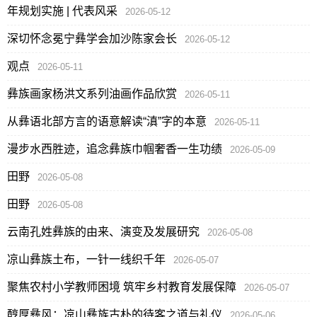
年规划实施 | 代表风采
2026-05-12
深切怀念冕宁彝学会加沙陈家会长
2026-05-12
观点
2026-05-11
彝族画家杨洪文系列油画作品欣赏
2026-05-11
从彝语北部方言的语意解读“滇”字的本意
2026-05-11
漫步水西胜迹，追念彝族巾帼奢香一生功绩
2026-05-09
田野
2026-05-08
田野
2026-05-08
云南孔姓彝族的由来、演变及发展研究
2026-05-08
凉山彝族土布，一针一线织千年
2026-05-07
聚焦农村小学教师困境 筑牢乡村教育发展保障
2026-05-07
醇厚彝风：凉山彝族古朴的待客之道与礼仪
2026-05-06