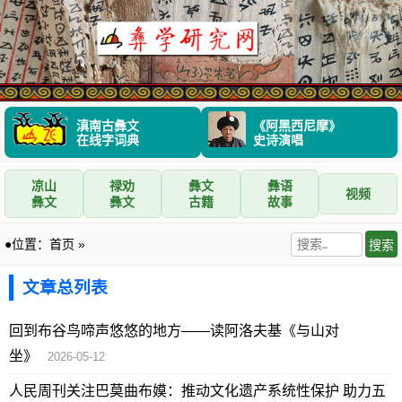
滇南古彝文
《阿黑西尼摩》
在线字词典
史诗演唱
凉山
禄劝
彝文
彝语
视频
彝文
彝文
古籍
故事
●位置：
首页
»
文章总列表
回到布谷鸟啼声悠悠的地方——读阿洛夫基《与山对
坐》
2026-05-12
人民周刊关注巴莫曲布嫫：推动文化遗产系统性保护 助力五