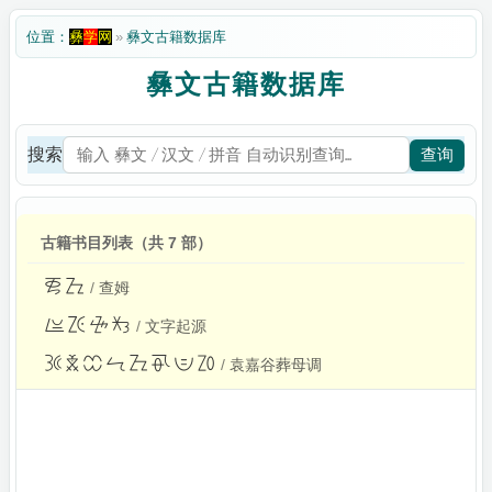
位置：
彝
学
网
»
彝文古籍数据库
彝文古籍数据库
搜索
查询
古籍书目列表（共 7 部）

查姆

文字起源

袁嘉谷葬母调

尼苏史诗

彝族父子连名制
（）
穿毛皮的俊男（叙事诗）