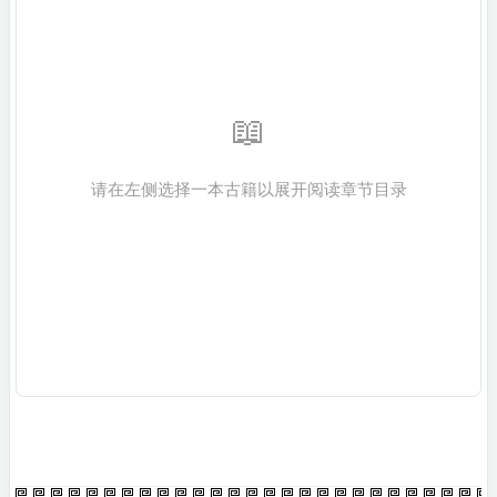

阿黑西尼摩
📖
请在左侧选择一本古籍以展开阅读章节目录