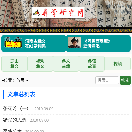
滇南古彝文
《阿黑西尼摩》
在线字词典
史诗演唱
凉山
禄劝
彝文
彝语
视频
彝文
彝文
古籍
故事
●位置：
首页
»
文章总列表
茶花吟（一）
2010-09-09
错误的思恋
2010-09-09
蜜蜂公主
2010-09-09