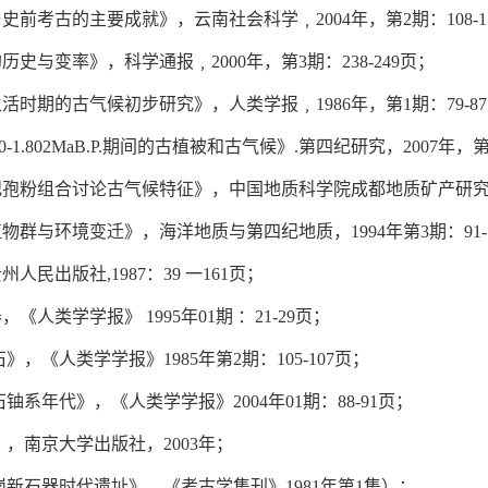
史前考古的主要成就》，云南社会科学﹐2004年，第2期：108-1
史与变率》，科学通报﹐2000年，第3期：238-249页；
时期的古气候初步研究》，人类学报﹐1986年，第1期：79-8
1.802MaB.P.期间的古植被和古气候》.第四纪研究，2007年，第3
孢粉组合讨论古气候特征》，中国地质科学院成都地质矿产研究所，1
群与环境变迁》，海洋地质与第四纪地质，1994年第3期：91-1
民出版社,1987：39 一161页；
人类学学报》 1995年01期 ：21-29页；
《人类学学报》1985年第2期：105-107页；
系年代》，《人类学学报》2004年01期：88-91页；
，南京大学出版社，2003年；
新石器时代遗址》，《考古学集刊》1981年第1集）；