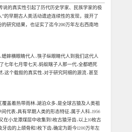
传说的真实性引起了历代历史学家、民族学家的极
度人”的早期古人类活动遗迹连续性的发现，拨开了
的研究结果，也证实了迄今200万年左右西南地
、蟋蟀横眼睛代人、筷子纵眼睛代人到我们这代人
晒了七年七月零七天，蚂蚁瞎子人那一代，全都晒死
然，这个载叙的真实性，对于研究阿细的源流、甚至
地区覆盖着热带雨林，湖泊众多，是全球古猿及人类祖
代表，具有早期人类的形态特征，属于人科。1956
又在小龙潭煤层中收集到5枚古猿牙齿。以上10枚古
枚牙齿的上颌骨和3枚下齿，确定为距今1200万年左