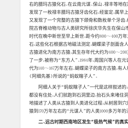
右的腊玛古猿化石。在云南元谋、保山、禄丰等地在距
发现了一枚禄丰腊玛古猿牙齿化石，经鉴定，属早上
又发现了一个完整的古猿下颌骨和数枚单个牙齿，经鉴
院古脊椎动物与古人类研究所徐庆华先生在保山市
时代在晚中新世至早上新世，距今约800～400万
石，这些化石根据古地磁法测定，蝴蝶梁子剖面含人猿
古猿进化为南方古猿，其生存年代大约为400～2
了一步，被称为“东方人”。1984年，周国兴等人
代为140～167万年左右。蝴蝶梁子的南方古猿，
《阿细先基》所说的“蚂蚁瞎子人”。
阿细人关于“蚂蚁瞎子人”一代是这样叙述的：
都没有住处，人们就跑到石洞里边，抬石头来堵住洞
地描述了人类从古猿到人类进化过程：从树居到穴居
猿到170万年左右的“元谋人”的人类1000多万年
二、远古时期西南地区发生“极热气候”的真