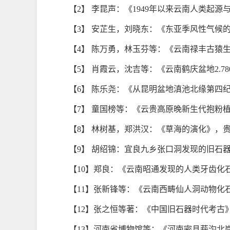
【2】 李昆声：《1949年以来云南人类起源与
【3】 安芷生，刘晓东：《东亚季风性气候的历
【4】 陈万勇，林玉芬等：《云南禄丰古猿生活
【5】 肖霞云，沈吉等：《云南鹤庆盆地2.780-
【6】 陈乐尧：《从昆明盆地滇池北缘第四纪
【7】 童国榜等：《云贵高原晚新生代抱粉植物
【8】 林树基，郑洪汉：《草海的演化》，贵州人
【9】 胡绍锦：宜良九乡张口洞发现的旧石器，《
【10】郑良：《云南昭通发现的人类牙齿化石》，
【11】张新锋等：《云南西畴仙人洞动物化石铀
【12】张之恒等著：《中国旧石器时代考古》
【13】河南省博物馆等：《河南密县莪沟北岗