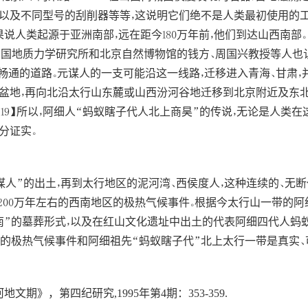
以及不同型号的刮削器等等，这说明它们绝不是人类最初使用的工
说人类起源于亚洲南部，远在距今180万年前，他们到达山西南部。
中国地质力学研究所和北京自然博物馆的钱方、周国兴教授等人也认
畅通的道路。元谋人的一支可能沿这一线路，迁移进入青海、甘肃
地，再向北沿太行山东麓或山西汾河谷地迁移到北京附近及东北地区
19】所以，阿细人“蚂蚁瞎子代人北上商昊”的传说，无论是人类
分证实。
谋人”的出土，再到太行地区的泥河湾、西侯度人，这种连续的、无
00万年左右的西南地区的极热气候事件。根据今太行山一带的阿
南”的墓葬形式，以及在红山文化遗址中出土的代表阿细四代人蚂蚁
中的极热气候事件和阿细祖先“蚂蚁瞎子代”北上太行一带是真实、
期》，第四纪研究,1995年第4期：353-359.