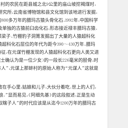
石灰坝村的农民在距县城之北9公里的庙山坡挖褐煤时，
研究所，云南省博物馆和县文化馆到该地进行发掘，
00多万年的腊玛古猿头骨化石。1992年，中国科学
枚单独的古猿前臼齿化石，形态接近禄丰腊玛古猿。
村蝴蝶梁子、竹棚豹子洞箐发掘出了大量的人猿超科化
超科化石层位的年代为距今390～430万年。腊玛
猿特征，在元谋竹棚发现的人猿超科化石更向人类又进
士确认为是一位少女）的一段长226毫米的胫骨，时
东方人”，元谋上那蚌村的原始人称为“元谋人”这就是
放在手心里，姑娘和儿子，大伙分着吃。世上的人们，
。”显而易见，《阿细先基》的这段叙述，正是生动
瞎子人”的时代应该是从迄今1200万年的腊玛古