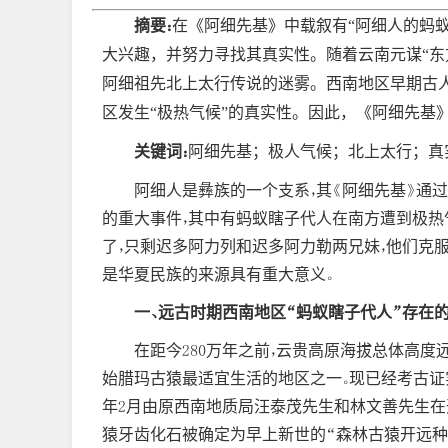
摘要：
在《阿细先基》中载叙有“阿细人的蚂
大兴趣，并努力寻找其真实性。随着云南元谋“东方
阿细祖先北上太行传说的迷雾。西南地区早期古人
区发生“极热气候”的真实性。因此，《阿细先基
关键词：
阿细先基；极人气候；北上太行；真
阿细人是彝族的一个支系，其《阿细先基》通
的重大事件，其中有蚂蚁瞎子代人在南方遭到极热气
了，只剩迟多阿力列和迟多阿力勒两兄妹，他们克服
是华夏民族的来源具有重大意义。
一、远古时期西南地区“蚂蚁瞎子代人”存在
在距今280万年之前，云贵高原海拔总体高度
始腊玛古猿最适宜生活的地区之一。现已经考古证实
年2月由原西南地质局汪泰茂先生和林文善先生在开
猿牙齿化石被确定为早上新世的“森林古猿开远种”。