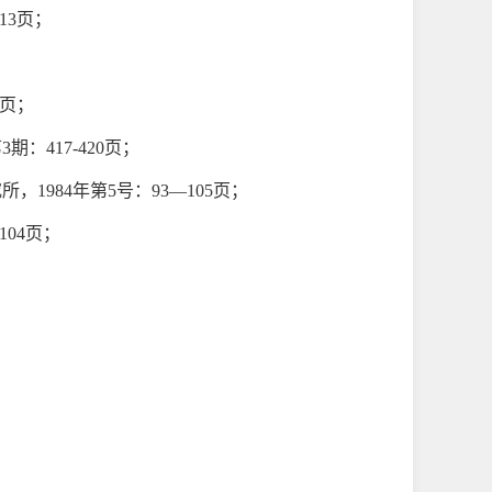
13页；
7页；
期：417-420页；
984年第5号：93—105页；
04页；