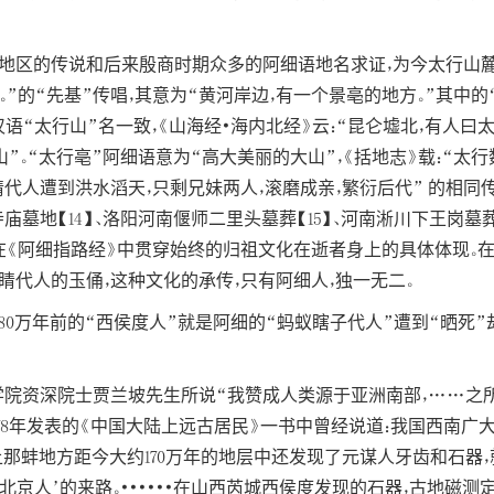
城地区的传说和后来殷商时期众多的阿细语地名求证，为今太行山麓
。”的“先基”传唱，其意为“黄河岸边，有一个景亳的地方。”其中
语“太行山”名一致，《山海经•海内北经》云：“昆仑墟北，有人曰太
“山”。“太行亳”阿细语意为“高大美丽的大山”，《括地志》载：“太
代人遭到洪水滔天，只剩兄妹两人，滚磨成亲，繁衍后代” 的相
庙墓地【14】、洛阳河南偃师二里头墓葬【15】、河南淅川下王岗墓
人在《阿细指路经》中贯穿始终的归祖文化在逝者身上的具体体现
睛代人的玉俑，这种文化的承传，只有阿细人，独一无二。
和180万年前的“西侯度人”就是阿细的“蚂蚁瞎子代人”遭到“晒死
学院资深院士贾兰坡先生所说“我赞成人类源于亚洲南部，……之
78年发表的《中国大陆上远古居民》一书中曾经说道：我国西南广
上那蚌地方距今大约170万年的地层中还发现了元谋人牙齿和石器
北京人’的来路。••••••在山西芮城西侯度发现的石器，古地磁测