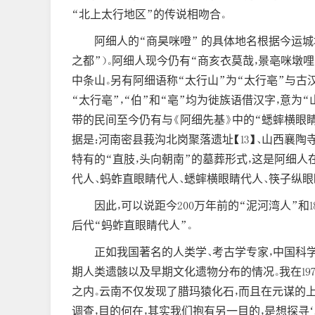
“北上太行地区”的传说相吻合。
阿细人的“商昊咪噔” 的具体地名根据今运
之都”）。阿细人现今仍有“商亥衣莫哉，景亳咪墩哩
中条山。另有阿细语称“太行山”为“太行亳”与古汉
“太行亳”，“伯”和“亳”均为徙族语借汉字，意为
带的民间至今仍有与《阿细先基》中的“蟋蟀横眼睛
据是：河南密县莪沟北岗聚落遗址【13】、山西襄陶寺
特有的“直肢，头向朝南”的墓葬形式，这是阿细
代人、蚂蚱直眼睛代人、蟋蟀横眼睛代人、筷子纵眼
因此，可以说距今200万年前的“泥河湾人”
后代“蚂蚱直眼睛代人”。
正如我国著名的人类学、考古学专家，中国科
期人类遗骸以及早期文化遗物分布的情况。我在19
之内。云南不仅发现了腊玛猿化石，而且在元谋的
调查，目的何在，其实我们抱有另一目的，是想探寻‘