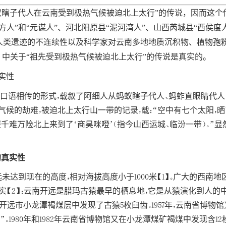
蚁瞎子代人在云南受到极热气候被迫北上太行”的传说，因而这个
人”和“元谋人”、河北阳原县“泥河湾人”、山西芮城县“西侯
类遗迹的不连续性以及科学家对云南多地地质沉积物、植物孢粉
》中关于“祖先受到极热气候被迫北上太行”的传说是真实的。
实性
过口语相传的形式，载叙了阿细人从蚂蚁瞎子代人、蚂蚱直眼睛代人
候的劫难，被迫北上太行山一带的记录，载：“空中有七个太阳，
千难万险北上来到了‘商昊咪噔’（指今山西运城、临汾一带）。”显
的真实性
远未达到现在的高度，相对海拔高度小于1000米【1】。广大的西南
【2】：云南开远是腊玛古猿最早的栖息地，它是从猿演化到人的中间
远市小龙潭褐煤层中发现了古猿5枚臼齿。1957年，云南省博物馆
1980年和1982年云南省博物馆又在小龙潭煤矿褐煤中发现含12