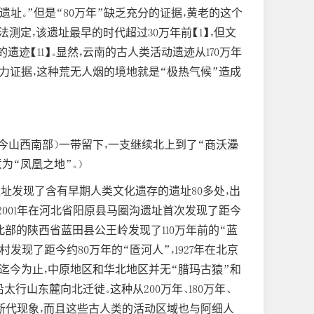
址。”但是“80万年”缺乏充分的证据，黄老的这个
定，该遗址最早的时代超过30万年前【1】，但文
的遗迹【11】。显然，云南的古人类活动遗迹从170万年
的有力证据，这种荒无人烟的境地就是“极热气候”造成
今山西南部）一带留下，一支继续北上到了“商沃灅
为“凤凰之地”。）
址发现了含有早期人类文化遗存的遗址80多处，出
001年在河北省阳原县马圈沟遗址首次发现了距今
岭北部的陕西省蓝田县公王岭发现了110万年前的“蓝
村发现了距今约80万年的“匼河人”，1927年在北京
…。迄今为止，中原地区和华北地区并无“腊玛古猿”和
行山东麓向北迁徙。这种从200万年、180万年、
没有断代现象，而且这些古人类的活动区域也与阿细人