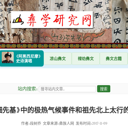
《阿黑西尼摩》
凉山
彝文
禄劝
彝文
彝文
古籍
史诗演唱
站内搜索：
细先基》中的极热气候事件和祖先北上太行
作者：段树乔
文章来源：彝族人网
发布时间：2017-11-09