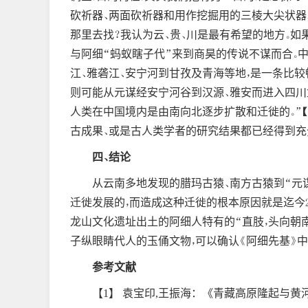
砍祈器、两面砍祈器和用作挖掘用的三棱大尖状器
那里去找？我认为云、贵、川是最有希望的地方。如果
与阿细“蚂蚁瞎子代”来到商昊的传说不谋而合。
江、雅砻江、安宁河到甘孜及青海等地，是一条比较
则可能从元谋经安宁河谷到汉源、雅安而进入四川盆
人类在中国境内是由南向北逐步扩散和迁徙的。”【
古成果、或是古人类学者的研究结果都已经得到充
四、结论
从云南多地发现的腊玛古猿、南方古猿到“元
迁徙发展的，而造成这种迁徙的根本原因就是迄今2
龙山文化遗址出土的阿细人特有的“直肢，头向朝
子纵眼睛代人的玉俑文物，可以确认《阿细先基》
参考文献
【1】 袁宝印,王振海：《青藏高原隆起与黄河地文