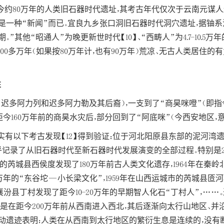
今约80万年的人类旧石器时代遗址，其考古年代仅次于云南元谋人遗
一种“新闻”而已。宜良九乡张口洞旧石器时代洞穴遗址，据铀系法测
其他“昭通人”为晚更新世时代【10】、“西畴人”为4.7-10.5万年
00多万年（如果按80万年计，也有90万年）荒凉、无古人类居住
性
迟多阿力列和迟多阿力勒及其后裔），一支到了“商昊咪噔”（即指
今160万年前的商昊水灾后，部分回到了“阿底咪”（今西安地区，意
有以下考古发现【12】得到验证：位于河北阳原县东部的泥河湾遗
乎记录了从旧石器时代至新石器时代发展演变的全部过程。特别是2
市的芮城县西侯度发现了180万年前古人类文化遗存，1964年在秦
0万年的“东谷坨—小长梁文化”，1959年在山西运城市的芮城县匼河
西襄汾县丁村发现了距今10-20万年的早期智人化石“丁村人”，…
是在距今200万年前从西南进入西北，其后逐渐向太行山地区、并沿太
万年的人类活动遗迹表明：人类在从西南到太行地区的繁衍生息是连续的，