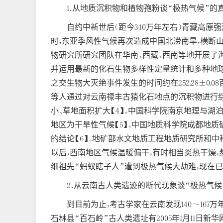
1．从地质沉积物和植物孢粉谈“极热气候”的
自约中新世后（距今340万年左右）青藏高原
时，东亚季风性气候再次造成中国北涝南旱，横断山
物研究所研究团队在华南、西藏、西南等地开展了
并运用最新的化石生物多样性定量统计和多种地球
之交生物大灭绝事件发生的时间约在252.28±0.
等人通过对云南禄丰古猿化石地点的沉积物进行综合
小、草地面积扩大【4】。中国科学院南京地理与湖
地区为干旱性气候【5】。中国地质科学院成都地
的结论【6】。地矿部水文地质工程地质研究所和
以后，西南地区气候温暖偏干，有时相当炎热干燥，蒸
细祖先“蚂蚁瞎子人”遭到极热气候大劫难，现在已
2．从云南古人类遗迹的断代现象谈“极热气候
到目前为止，考古学家在云南发现140～167
石林县“百石岭”古人类遗址有2005年1月11