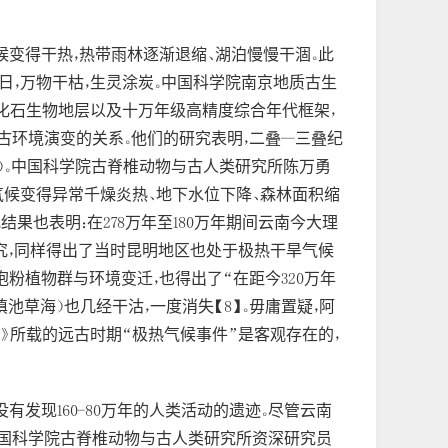
候变得干热，热带雨林逐渐退缩、湖泊慢慢干涸。此
烈日，万物干枯，生灵涂炭。中国科学院南京地质古生
率化石生物地层以及十万年级高精度综合年代框架，
环境演变的关系。他们的研究表明，二叠--三叠纪
14日）。中国科学院古脊椎动物与古人类研究所陈万勇
，气候变得异常千燥炎热、地下水位下降、森林面积缩
也表明：在278万年至180万年期间云南今大理
究，同样得出了当时昆明地区也处于极热干旱气候
粉植物群与环境变迁，也得出了“在距今320万年
池草海）也几经干沽，一度消失【8】。毋庸置疑，阿
》所载的远古时期“极热气候事件”是客观存在的，
没有发现160-80万年的人类活动的遗迹。尽管云南
“中国科学院古脊椎动物与古人类研究所资深研究员