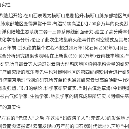
真实性
强烈隆起开始，在川西表现为横断山急剧抬升，横断山脉东部地区气
脉东部地区变得异常干旱，气温持续高温【3】，100多万年的炎炎
海洋和陆地生态系统二叠--三叠系界线剖面研究，建立了高分辨
化学指标分析，论证了此次生物集群灭绝事件的时空模式及其与古
08百万年前，其灭绝的整个过程不超过20万年（化石网，2013年3月
分析研究结果也表明：在上新世（530-180万年）云南禄丰地区
泊研究所肖霞云等人通过对云南大理鹤庆地区植物孢粉含量的研究结果
质矿产研究所的陈乐尧先生也对昆明地区的第四纪孢粉组合进行研
中科院南京地理与湖泊研究所等单位也通过研究云贵高原晚新生代抱
发强烈。”【7】的结论。科学家研究证实，当时古滇池草海（今昆明滇
被古气候学家、生物学家、地质学家的研究成果所证实，《阿细先基
”的真实性
万年左右的“元谋人”之后，在这块“蚂蚁瞎子人”（元谋人）的发源地，
日新华网云南频道报道《云南发现80万年前的旧石器时代遗址》，声称