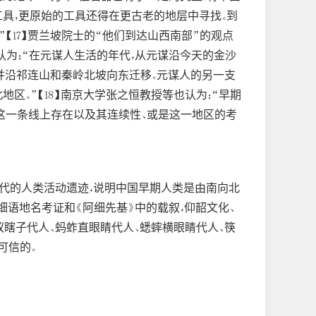
具，更原始的工具还得在更古老的地层中寻找。到
”【17】贾兰坡院士的“他们到达山西南部”的观点
为：“在元谋人生活的年代，从元谋沿今天的金沙
，并沿祁连山和秦岭北坡向东迁移。元谋人的另一支
。”【18】南京大学张之恒教授等也认为：“早期
在这一条线上存在以及其连续性、或是这一地区的考
断代的人类活动遗迹，说明中国早期人类是由南向北
细语地名考证和《阿细先基》中的载叙，仰韶文化、
瞎子代人、蚂蚱直眼睛代人、蟋蟀横眼睛代人、筷
可信的。