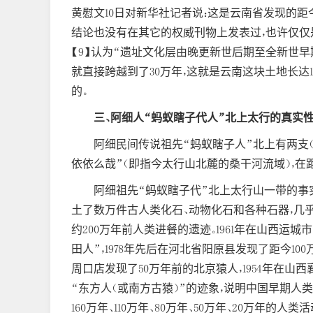
黄慰文10日对新华社记者说：这是云南省发现的距
结论也没有在其它的权威刊物上发表过，也许仅仅是
【9】认为“遗址文化层由晚更新世后期至全新世早期。”
就直接跨越到了30万年，这就是云南这块土地长达1
的。
三、阿细人“蚂蚁瞎子代人”北上太行的真实
阿细民间传说祖先“蚂蚁瞎子人”北上有两支（
依依么哉”（即指今太行山北麓的桑干河流域），在距
阿细祖先“蚂蚁瞎子代”北上太行山一带的事实
土了数万件古人类化石、动物化石和各种石器，几
约200万年前人类进餐的遗迹。1961年在山西运城
田人”，1978年先后在河北省阳原县发现了距今10
周口店发现了50万年前的北京猿人，1954年在山
“东方人（或南方古猿）”的迹象，说明中国早期人类
160万年、110万年、80万年、50万年、20