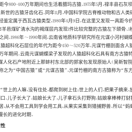
今800-400万年期间也生活着腊玛古猿。1975年5月，禄丰县
新世的古猿牙齿化石。同年11月，中国科学院古脊椎动物和古人类
定属于西瓦古猿类型，1980年4月9日，在这里又发现一具距今约8
羊邑煤矿清水沟的褐煤层内发现1件比较完整的古猿左下颌骨、1
年之间。1986年～1990年间，云南省地质科学研究所在元谋小河
超科化石层位的年代为距今450～520万年，元谋竹棚剖面含人猿
00万年期间。云南元谋蝴蝶梁子发现的人猿超科化石具有南方古
在元谋人化石产地附近上那蚌村东北部的郭家包发现原始人（吴新智院
有人称之为“中国古猿”或“元谋古猿”，元谋竹棚的南方古猿称为“
“世上的人嘛，没有住处，都爬到树上住；世上的人们，把果子摘来，
口。儿子长大了，姑娘长大了，儿子拿石头打野狗，姑娘拿棒棒打豺狼
，从不会用工具到学会用工具，从果实采集到猎捕野兽。所以“蚂蚁
的漫长的进化时期。
实性