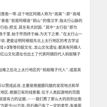
晋南一带，这个地区阿细人称为“商昊”（即“商域
的“景亳”就是阿细语“铜山”的借汉字，指太行山脉的
行伯，把戈。其东有犬封国。”其中“太行伯”即为
行数千里，始于怀而终于幽，为天下之脊。”在太行山一
同传说。更能证明阿细祖先北上太行地区的考古学证
葬【16】等等仰韶文化、龙山文化遗址，都具有阿细人
。在红山文化遗址也出土了代表阿细四代人蚂蚁瞎子
”劫难之后北上太行地区的“蚂蚁瞎子代人”，或是其
所以赞成此说，主要是根据腊玛猿的发现地点和早
大地区，根据已有的线索看，位于人类起源地的范围
，就是有力的证据。……我们费了那么大的劲到云南
定为距今180万年。但石器已有了一定的类型，有单面