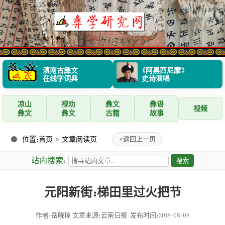
滇南古彝文
《阿黑西尼摩》
在线字词典
史诗演唱
凉山
禄劝
彝文
彝语
视频
彝文
彝文
古籍
故事
位置：
首页
»
文章阅读页
«
返回上一页
站内搜索：
元阳新街：梯田里过火把节
作者：岳晓琼
文章来源：云南日报
发布时间：2018-08-08