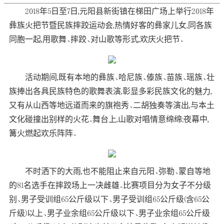
2018年5日至7日,元阳县新街镇在梯田广场上举行2018年
彝族火把节暨民族摔跤运动会,热情好客的彝家儿女,同各族
同胞一起,用歌舞、摔跤、对山歌等形式,欢庆火把节。
活动期间,既有本地的彝族、哈尼族、傣族、苗族、瑶族、壮
族捧出各具民族特色的歌舞表演,彰显多彩民族文化的魅力,
又有从山西等地远道而来的旗袍秀、二胡独奏等演出,与本土
文化碰撞出别样的火花。舞台上,山歌对唱情意绵绵;夜幕中,
篝火燃起欢乐阵阵。
不时洒下的大雨,也不能阻止来自元阳、弥勒、蒙自等地
的81名选手在摔跤场上一决雌雄。比赛项目分为女子不分级
别、男子受训组65公斤级以下、男子受训组65公斤级(含65公
斤级)以上、男子业余组65公斤级以下、男子业余组65公斤级