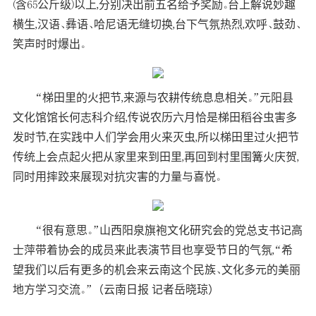
(含65公斤级)以上,分别决出前五名给予奖励。台上解说妙趣
横生,汉语、彝语、哈尼语无缝切换,台下气氛热烈,欢呼、鼓劲、
笑声时时爆出。
“梯田里的火把节,来源与农耕传统息息相关。”元阳县
文化馆馆长何志科介绍,传说农历六月恰是梯田稻谷虫害多
发时节,在实践中人们学会用火来灭虫,所以梯田里过火把节
传统上会点起火把从家里来到田里,再回到村里围篝火庆贺,
同时用摔跤来展现对抗灾害的力量与喜悦。
“很有意思。”山西阳泉旗袍文化研究会的党总支书记高
士萍带着协会的成员来此表演节目也享受节日的气氛,“希
望我们以后有更多的机会来云南这个民族、文化多元的美丽
地方学习交流。”
（云南日报 记者岳晓琼）