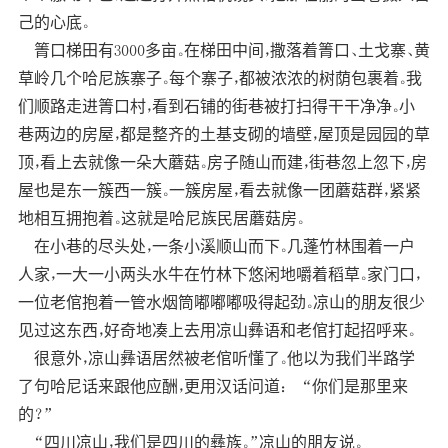
己的心底。
箐口梯田有3000多亩。在梯田中间，撒落着箐口、土戈寨、黄
草岭几个哈尼族寨子。每个寨子，都被浓浓的树荫包裹着。我
们顺路走进箐口村，看到石铺的街巷被打扫得干干净净。小
巷两边的房屋，都是整齐的土基支砌的墙壁，屋顶是园园的草
顶，看上去就像一朵大蘑菇。房子随山而建，街巷忽上忽下，房
屋也是东一簇西一簇。一簇房屋，看去就像一团蘑菇群，紧紧
地相互拥抱着。这就是哈尼族民居蘑菇房。
在小巷的尽头处，一条小溪顺山而下。几蓬竹林围着一户
人家，一大一小两头水牛在竹林下悠闲地嚼着稻草。家门口，
一位老倌抱着一管水烟筒嘟嘟嘟吸得起劲。凉山的朋友很少
见过这东西，好奇地凑上去用凉山彝语和老倌打起招呼来。
很意外，凉山彝语居然被老倌听懂了。他以为我们半路学
了句哈尼话来跟他应酬，更用汉话问道： “你们是那里来
的？”
“四川凉山，我们是四川的彝族。”凉山的朋友说。