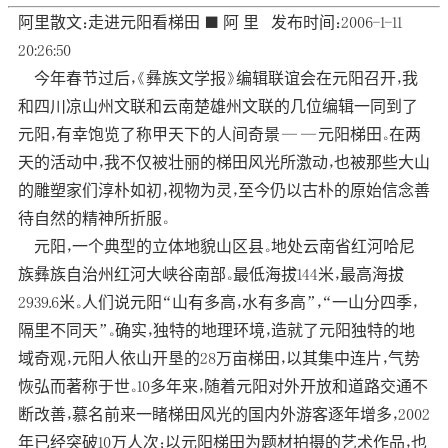
阿里散文：走进元阳看梯田 ■ 阿 里 发布时间：2006-1-11
20:26:50
今年春节过后，《彝族文学报》编辑联谊会在元阳召开，我
和四川凉山州文联和云南楚雄州文联的几位编辑一同到了
元阳，有幸饱览了称甲天下的人间奇景——元阳梯田。在两
天的活动中，我不仅被壮丽的梯田风光所激动，也被那些大山
的雕塑家们淳朴如初，视物为灵，至今仍以古朴的原始信念善
待自然的精神所折服。
元阳，一个典型的立体地貌山区县。地处云南省红河哈尼
族彝族自治州红河大峡谷南部。最低海拔144米，最高海拔
2939.6米。人们说元阳“山有多高，水有多高”，“一山分四季，
隔里不同天”。确实，独特的地理环境，造就了元阳独特的地
域奇观，元阳人依山开垦的28万亩梯田，以其集中连片，气势
恢弘而著称于世。10多年来，随着元阳对外开放和道路交通不
断改善，慕名前来一睹梯田风光的国内外游客逐年增多，2002
年已经突破10万人次；以元阳梯田为题材拍摄的艺术作品，也