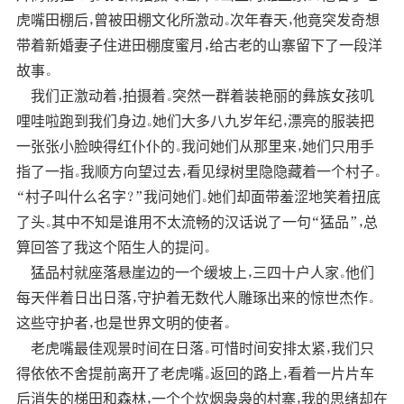
虎嘴田棚后，曾被田棚文化所激动。次年春天，他竟突发奇想
带着新婚妻子住进田棚度蜜月，给古老的山寨留下了一段洋
故事。
我们正激动着，拍摄着。突然一群着装艳丽的彝族女孩叽
哩哇啦跑到我们身边。她们大多八九岁年纪，漂亮的服装把
一张张小脸映得红仆仆的。我问她们从那里来，她们只用手
指了一指。我顺方向望过去，看见绿树里隐隐藏着一个村子。
“村子叫什么名字？”我问她们。她们却面带羞涩地笑着扭底
了头。其中不知是谁用不太流畅的汉话说了一句“猛品”，总
算回答了我这个陌生人的提问。
猛品村就座落悬崖边的一个缓坡上，三四十户人家。他们
每天伴着日出日落，守护着无数代人雕琢出来的惊世杰作。
这些守护者，也是世界文明的使者。
老虎嘴最佳观景时间在日落。可惜时间安排太紧，我们只
得依依不舍提前离开了老虎嘴。返回的路上，看着一片片车
后消失的梯田和森林，一个个炊烟袅袅的村寨，我的思绪却在