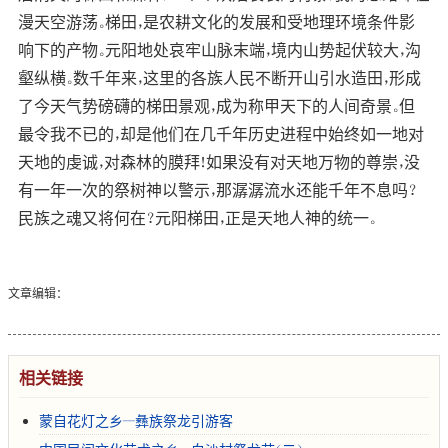
漫天空游荡。梯田，是农耕文化的发展和受地理环境条件影
响下的产物。元阳地处哀牢山脉末端，境内山势起伏较大，沟
壑纵横。数千年来，这里的各族人民不断开山引水造田，形成
了今天气势磅礴的梯田景观，成为称甲天下的人间奇景。但
最令我不已的，却是他们在几千年历史进程中始终如一地对
天地的虔诚，对森林的膜拜！如果没有对天地万物的尊崇，没
有一年一次的祭树神以警示，那潺潺流水还能千年不息吗？
民族之魂又将何在？元阳梯田，正是天地人神的统一。
文章编辑：
相关链接
蒙自花灯之乡--彝族祭龙引游客