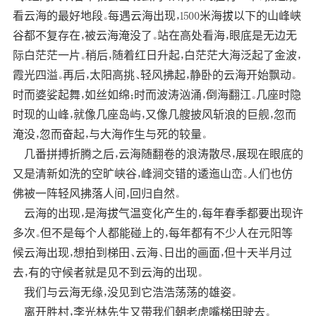
看云海的最好地段。每遇云海出现，1500米海拔以下的山峰峡
谷都不复存在，被云海淹没了。站在高处看海，眼底是无边无
际白茫茫一片。稍后，随着红日升起，白茫茫大海泛起了金波，
霞光四溢。再后，太阳高挑、轻风拂起，静卧的云海开始飘动。
时而婆娑起舞，如丝如绵；时而波涛汹涌，倒海翻江。几座时隐
时现的山峰，就像几座岛屿，又像几艘披风斩浪的巨舰，忽而
淹没，忽而奋起，与大海作生与死的较量。
几番拼搏折腾之后，云海随翻卷的浪涛散尽，展现在眼底的
又是清新如洗的空旷峡谷，峰涧交错的逶迤山峦。人们也仿
佛被一阵轻风拂落人间，回归自然。
云海的出现，是海拔气温变化产生的，每年春季都要出现许
多次。但不是每个人都能碰上的，每年都有不少人在元阳等
候云海出现，想拍到梯田、云海、日出的画面，但十天半月过
去，有的守候者就是见不到云海的出现。
我们与云海无缘，没见到它浩浩荡荡的雄姿。
离开胜村，李光林先生又带我们朝老虎嘴梯田驶去。