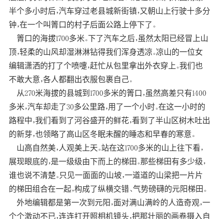
半个多小时后，汽车穿过老县城新街镇，又朝山上行驶十多分
钟，在一个叫箐口的村子后面公路上停下了。
箐口的海拔1700多米。下了汽车之后，虽然太阳已经冒上山
顶，轻柔的山风却湿淋淋钻得我们浑身透凉。凉山的一位女
编辑潇洒的打了个喷嚏，赶忙从包里拿出外衣穿上。我们也
不敢大意，各人都翻出衣服包裹自己。
从270米海拔的县城到1700多米的箐口，虽然高差只有1400
多米，汽车却走了30多公里路，用了一个小时。在这一小时的
路程中，我们看到了河谷盛开的鲜花，看到了半山区树木吐出
的新芽，也领略了高山区冬眠未醒的睡态和早春的寒意。
山高自然美，人观美上天。站在这1700多米的山上往下看，
展现眼底的，是一级级由下而上的梯田。那些梯田有多少级，
谁也说不清楚。只见一面面的山坡，一道道的山梁把一片片
的梯田组合在一起，构成了纵横交错、气势磅礴的元阳梯田。
外地编辑都是第一次到元阳，面对满山满岭的人造奇观，一
个个激动不已，连连打开照相机镜头，把那壮丽的画卷摄入自