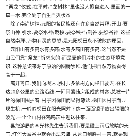
“祭龙”仪式。在平时，“龙树林”里也没人擅自进入，里面的一
草一木，完全处于自生自灭状态。
除了崇尚树神，元阳的各民族还有许多自然崇拜。开山，要
祭山神；引水，要祭水神；栽秧，要祭秧神；割谷，要祭谷神。这些
自然崇拜、万物有灵的思想，是元阳梯田永不破败的原因。
元阳山有多高水有多高；水有多高田有多高。这当然不是
山民们靠“祭龙”祈求来的，而是靠他们淳朴的生态环境意
识。这种意识来源于原始的图腾崇拜，他们把自然万物看得
高于一起。
离开箐口，我们向坝达、胜村、多依树方向梯田驶去。在长
达20多公里的公路沿线，一间间蘑菇房组成的村寨，总被一片
片的梯田围护着。村子因梯田而显得静谧，梯田因村子而显
现生机。一岭岭梯田在阳光照射下像一面面镜子放出耀眼的
波光，一个个山村在鸡鸣声中迎送往来。
县旅游局的李光林先生告诉我们，要是碰上雨后放晴的天
气，红河大峡谷中就会出现云海。从箐口到胜村一带，就是观