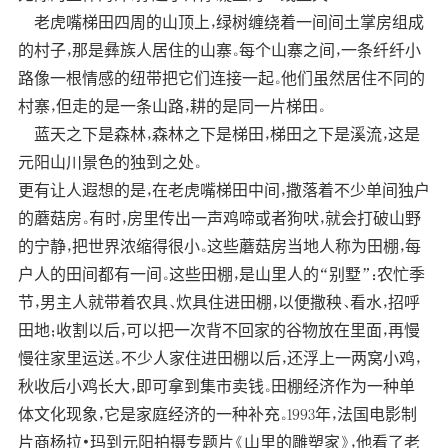
老虎嘴梯田四周的山顶上，绿树缠绕着一间间土掌房组成
的村子，那是彝族人居住的山寨。每个山寨之间，一条纤纤小
路像一根情感的纽带把它们连接一起。他们虽然居住不同的
村寨，但走的是一条山路，耕的是同一片梯田。
蓝天之下是森林，森林之下是梯田，梯田之下是溪流，这是
元阳山川景色的独到之处。
更有让人遐想的是，在老虎嘴梯田中间，撒落着不少单间独户
的蘑菇房。有时，房里传出一声鸡啼或者狗吠，就会打破山野
的宁静，把世界浓缩得很小。这些蘑菇房当地人称为田棚，每
户人的田间都有一间。这些田棚，是山里人的“别墅”：农忙季
节，男主人就带着农具、炊具住进田棚，以便撒秧、看水，招呼
田地；收割以后，可以把一次背不回家的谷物放在里面，再慢
慢往家里运送。不少人家住进田棚以后，还浮上一两窝小鸡，
秋收后小鸡长大，即可拿到集市卖钱。田棚经济作为一种单
体文化现象，它是家庭经济的一种补充。1993年，法国电影制
片商杨拉•玛到元阳拍摄专题片《山里的雕塑家》，他看了老