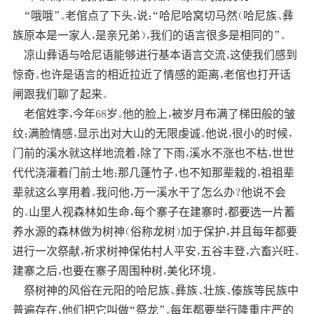
“哦哦”。老倌点了下头，说：“哈尼哈窝切马然（哈尼族、彝
族原本是一家人，是亲兄弟），我们的语言很多是相同的”。
凉山彝语与哈尼语能够进行基本语言交流，这使我们感到
惊奇。也许是语言的相近拉近了情感的距离，老倌也打开话
闸跟我们聊了起来。
老倌姓李，今年68岁。他的脸上，被岁月布满了梯田般的皱
纹；满脸情感，显示出对大山的无限虔诚。他说，很小的时候，
门前的溪水就这样地流着，除了下雨，溪水不涨也不枯，世世
代代浇灌着门前土地；那几蓬竹子，也不知那辈栽的，祖祖辈
辈就这么享用着。我问他，万一溪水干了怎么办？他说不会
的。山里人视森林如生命，每个寨子在建寨时，都要选一片蓄
养水源的森林做为树神（俗称龙树）加于保护，并且每年都要
进行一次祭献，祈求树神保佑村人平安，五谷丰登，六畜兴旺。
建寨之后，也要在寨子周围种树，美化环境。
祭树神的风俗在元阳的哈尼族、彝族、壮族、傣族等民族中
普遍存在，他们把它叫做“祭龙”。每年都要举行隆重庄严的