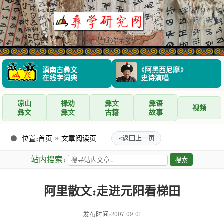
滇南古彝文
《阿黑西尼摩》
在线字词典
史诗演唱
凉山
禄劝
彝文
彝语
视频
彝文
彝文
古籍
故事
位置：
首页
»
文章阅读页
«
返回上一页
站内搜索：
阿里散文：走进元阳看梯田
发布时间：2007-09-01