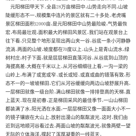
元阳梯田甲天下。全县28万亩梯田中，山势走向不同，山坡
陡缓形态不一，规模集中连片的景区就有二十多处。老虎嘴
景区梯田面积12000亩，是元阳梯田中山势最险峻，气势最恢
宏，布局最壮观，面积最大的梯田风景区。我们站在观景台上
往下看，只见整个地形呈现出两山夹一谷，谷底一条小河静静
流淌。两面的山坡，坡度都在70度以上。山头上是青山流水，绿
树村庄；村子下面，就是层层梯田直落河谷。从谷底到山顶的
海拔高差，大概在千米以上。从河谷细细往上看，一沟一梁的
山岭上，布满了或宽或窄、或长或短、或直或曲的错落有致，形
态不一的一坡坡梯田，它们从河谷缓缓向两边山坡舒展升高，
一层梯田就像一级台阶，满山梯田就像一排排登高的天梯，直
上蓝天。现在是初春，正是梯田采风的最佳季节，一山山梯田
都装满了水，阳光洒在水面，一层层梯田又像一面面大小不一
的镜子镶嵌在大山上，放射出漫山的粼粼波光。这时，我们由
近到远地顺河谷看过去，两面山坡的粼粼波光，就像两壁一望
无际的立体海洋，撑起了浑厚凝重的一线蓝天。