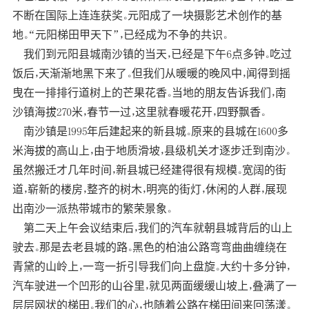
不断在国际上连连获奖。元阳成了一块摄影艺术创作的基
地。“元阳梯田甲天下”，已经成为不争的共识。
我们到元阳县城南沙镇的当天，已经是下午6点多钟。吃过
饭后，天渐渐地黑下来了。但我们从暖暖的晚风中，闻得到摇
曳在一排排行道树上的芒果花香。当地的朋友告诉我们，南
沙镇海拔270米，春节一过，这里就春暖花开，四野飘香。
南沙镇是1995年后建起来的新县城。原来的县城在1600多
米海拔的高山上，由于地质滑坡，县级机关才逐步迁到南沙。
虽然搬迁才几年时间，新县城已经建得很有规模。宽阔的街
道，崭新的楼房，整齐的树木，明亮的街灯，休闲的人群，展现
出南沙一派热带城市的繁荣景象。
第二天上午会议结束后，我们的汽车就朝县城背后的山上
驶去。那是去老县城的路。黑色的柏油公路弯弯曲曲缠绕在
青黛的山岭上，一弯一折引导我们向上盘旋。大约十多分钟，
汽车驶进一个凹形的山谷里，就见两面缓缓山坡上，叠满了一
层层网状的梯田。我们的心，也随着公路在梯田间来回荡漾。