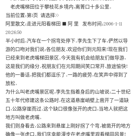
老虎嘴梯田位于攀枝花乡境内，离箐口十多公里。
当前位置：第1页 请选择>>
阿里散文：走进元阳看梯田 ■ 阿 里 发布时间：2006-1-11
20:26:50
半小时后，汽车在一个拐弯处停下。李先生下了车，俨然以导
游的口吻对我们说：各位朋友，欢迎你们到元阳来！现在我们
已经来到老虎嘴梯田景区。今天我有机会给朋友们做导游，
这是我们的缘分。祝朋友们在元阳期间笑口常开，旅途愉快！
他的一番话，把我们都逗乐了。一路的疲劳，在笑声中得到了
放松。
为什么叫老虎嘴景区呢，李先生指着身后的山坡说：二十世纪
五十年代修建这条公路时，在这道悬崖峭壁上凿开了一道缺
口，公路穿崖而过。这个缺口很像张开的虎口，当地人就把这
地方叫做老虎嘴。
我们则身看去，公路来到悬崖上刚好拐了个弯，被凿开的地方
确像一张虎口。我们庆幸能漫步在老虎嘴里观看梯田风景！