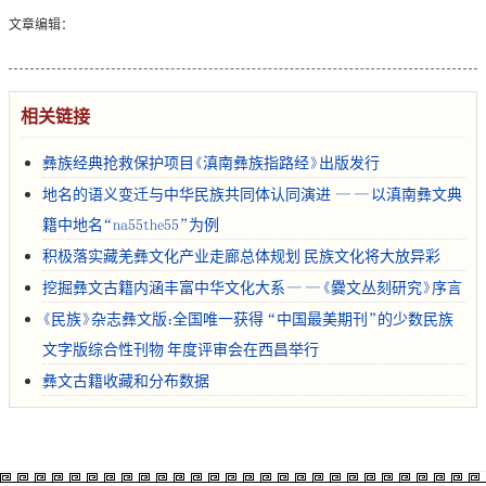
文章编辑：
相关链接
彝族经典抢救保护项目《滇南彝族指路经》出版发行
地名的语义变迁与中华民族共同体认同演进 ——以滇南彝文典
籍中地名“na55the55”为例
积极落实藏羌彝文化产业走廊总体规划 民族文化将大放异彩
挖掘彝文古籍内涵丰富中华文化大系——《爨文丛刻研究》序言
《民族》杂志彝文版：全国唯一获得 “中国最美期刊”的少数民族
文字版综合性刊物 年度评审会在西昌举行
彝文古籍收藏和分布数据