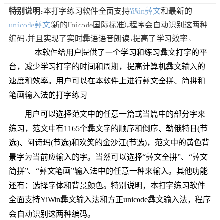
特别说明
：本打字练习软件全面支持
YiWin彝文
和最新的
unicode彝文
(新的Unicode国际标准)，程序会自动识别这两种
编码，并且实现了实时彝语语音朗读，提高了学习效率。
本软件给用户提供了一个学习和练习彝文打字的平
台，减少学习打字的时间和周期，提高计算机彝文输入的
速度和效率。用户可以在本软件上进行彝文全拼、简拼和
笔画输入法的打字练习
用户可以选择范文中的任意一篇或当篇中的部分字来
练习，范文中有
1165
个彝文字的顺序和倒序、勒俄特日
(
节
选
)
、阿诗玛
(
节选
)
和欢笑的金沙江
(
节选
)
，范文中的黄色背
景字为当前应输入的字。当然可以选择“彝文全拼”、“彝文
简拼”、“彝文笔画”输入法中的任意一种来输入。其他功能
还有：选择字体和背景颜色。特别说明，本打字练习软件
全面支持
YiWin
彝文输入法和方正
unicode
彝文输入法，程序
会自动识别这两种编码。