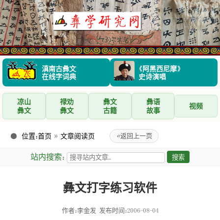
滇南古彝文
《阿黑西尼摩》
在线字词典
史诗演唱
凉山
禄劝
彝文
彝语
视频
彝文
彝文
古籍
故事
位置：
首页
»
文章阅读页
«
返回上一页
站内搜索：
彝文打字练习软件
作者：李金发
发布时间：2006-08-04