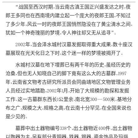
“战国至西汉时期，当云南古滇王国正兴盛发达之时，夜
郎王多同也在西南境内建立起一个庞大的夜郎王国，不知过
了多少年，风云一时的夜郎王国悄然隐没在了黄尘清水之间，
犹如一个神奇瑰丽的梦境，令人神往却又无从追寻”。
2002年，当会泽水城村汉墓发掘取得重大成果，数十座汉
墓展现在光天化日之下时，这个迷一样的梦境被揭开了。
水城村汉墓在地下埋葬已有两千年的历史，虽经历史的
沧桑，但也无人知晓自己的脚下竟有这么大的古墓群。1997
年，云南省文物考古研究所派员会同曲靖地区文物管理业务
人员经过实地踏勘，2002年1月，开始了大规模的勘探和发掘
工作。这一古墓群东西长1公里余，南北宽300—500米。基地分
布之广，规模之大，规格之高，在云南十分罕见，在全国来说也
是少见的。
墓葬中出土器物编号338个，出土器物近400件。出土器物
以陶器为主，另有部分青铜器、铁器、银器、鎏金饰品及玛瑙