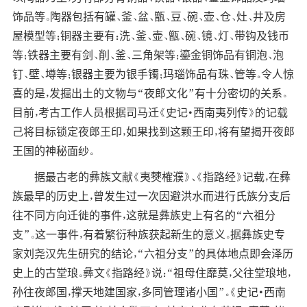
饰品等。陶器包括有罐、釜、盆、甑、豆、碗、壶、仓、灶、井及房
屋模型等；铜器主要有：洗、釜、壶、甑、碗、镜、灯、带钩及钱币
等；铁器主要有剑、削、釜、三角架等；鎏金铜饰品有铜泡、泡
钉、壁、墫等；银器主要为银手镯；玛瑙饰品有珠、管等。令人惊
喜的是，发掘出土的文物与“夜郎文化”有十分密切的关系。
目前，考古工作人员根据司马迁《史记·西南夷列传》的记载
己将目标锁定夜郎王印，如果找到这颗王印，将有望揭开夜郎
王国的神秘面纱。
据最古老的彝族文献《夷僰榷濮》、《指路经》记载，在彝
族最早的历史上，曾发生过一次因避洪水而进行氏族分支后
往不同方向迁徙的事件，这就是彝族史上有名的“六祖分
支”。这一事件，有着繁衍种族获起新生的意义。据彝族史专
家刘尧汉先生研究的结论，“六祖分支”的具体地点即会泽历
史上的古堂琅。彝文《指路经》说：“祖母住靡莫，父往堂琅地，
孙往夜郎国，撑天地建国家，多同管理诸小国”。《史记·西南