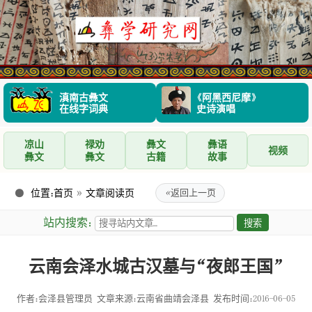
滇南古彝文
《阿黑西尼摩》
在线字词典
史诗演唱
凉山
禄劝
彝文
彝语
视频
彝文
彝文
古籍
故事
位置：
首页
»
文章阅读页
«
返回上一页
站内搜索：
云南会泽水城古汉墓与“夜郎王国”
作者：会泽县管理员
文章来源：云南省曲靖会泽县
发布时间：2016-06-05