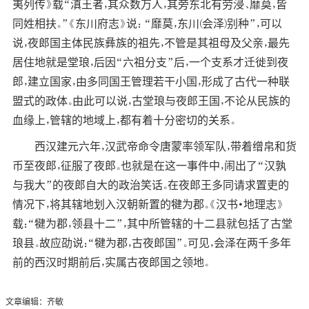
夷列传》载“滇王者，其众数万人，其旁东北有劳浸、靡莫，皆
同姓相扶。”《东川府志》说： “靡莫，东川(会泽)别种”，可以
说，夜郎国主体民族彝族的祖先，不管是其祖母及父亲，最先
居住地就是堂琅，后因“六祖分支”后，一个支系才迁徙到夜
郎，建立国家，由多同国王管理若干小国，形成了古代一种联
盟式的政体。由此可以说，古堂琅与夜郎王国，不论从民族的
血缘上，管辖的地域上，都有着十分密切的关系。
西汉建元六年，汉武帝命令唐蒙率领军队，带着缯帛和货
币至夜郎，征服了夜郎。也就是在这一事件中，闹出了“汉孰
与我大”的夜郎自大的政治笑话。在夜郎王多同请求置吏的
情况下，将其辖地划入汉朝新置的犍为郡。《汉书·地理志》
载：“犍为郡，领县十二”，其中所管辖的十二县就包括了古堂
琅县。故应劭说：“犍为郡，古夜郎国”。可见，会泽在两千多年
前的西汉时期前后，实属古夜郎国之领地。
文章编辑：齐敏