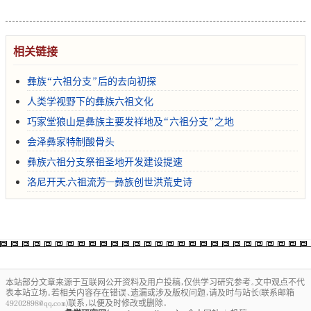
相关链接
彝族“六祖分支”后的去向初探
人类学视野下的彝族六祖文化
巧家堂狼山是彝族主要发祥地及“六祖分支”之地
会泽彝家特制酸骨头
彝族六祖分支祭祖圣地开发建设提速
洛尼开天.六祖流芳--彝族创世洪荒史诗
本站部分文章来源于互联网公开资料及用户投稿，仅供学习研究参考。文中观点不代
表本站立场。若相关内容存在错误、遗漏或涉及版权问题，请及时与站长(联系邮箱
49202898@qq.com)联系，以便及时修改或删除。