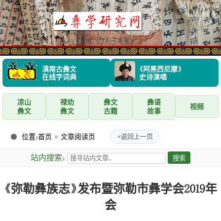
滇南古彝文
《阿黑西尼摩》
在线字词典
史诗演唱
凉山
禄劝
彝文
彝语
视频
彝文
彝文
古籍
故事
位置：
首页
»
文章阅读页
«
返回上一页
站内搜索：
《弥勒彝族志》发布暨弥勒市彝学会2019年
会