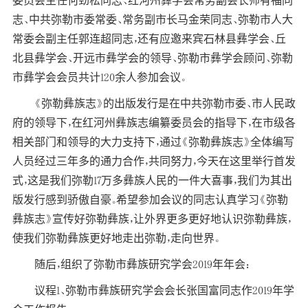
委员会主任何劲松同志、红河州彝学会常务副会长师有福同
志、中共弥勒市委常委、常务副市长马金荣同志、弥勒市人大
常委会副主任郭连超同志，还有应邀来宾石林县彝学会、丘
北县彝学会、开远市彝学会的领导、弥勒市彝学会顾问、弥勒
市彝学会会员共计120余人参加会议。
《弥勒彝族志》的出版发行是在中共弥勒市委、市人民政
府的领导下，在红河州彝族志编纂委员会的指导下，在市级各
相关部门和领导的大力支持下，通过《弥勒彝族志》全体编写
人员经过三年多的通力合作，共同努力，今天在这里举行首发
式，这是我们弥勒17万多彝族人民的一件大喜事，我们为其出
版发行感到骄傲自豪。希望参加会议的同志认真学习《弥勒
彝族志》宣传好弥勒彝族，让外界更多更好地认识弥勒彝族，
使我们弥勒彝族更好地走出弥勒，走向世界。
随后，组织了弥勒市彝族研究学会2019年年会：
议程1、弥勒市彝族研究学会会长张国富同志作2019年学