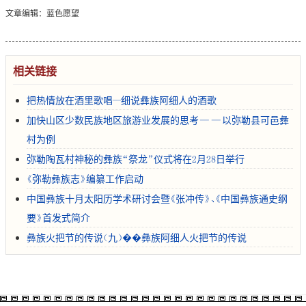
文章编辑：蓝色愿望
相关链接
把热情放在酒里歌唱--细说彝族阿细人的酒歌
加快山区少数民族地区旅游业发展的思考——以弥勒县可邑彝
村为例
弥勒陶瓦村神秘的彝族“祭龙”仪式将在2月28日举行
《弥勒彝族志》编纂工作启动
中国彝族十月太阳历学术研讨会暨《张冲传》、《中国彝族通史纲
要》首发式简介
彝族火把节的传说（九）��彝族阿细人火把节的传说