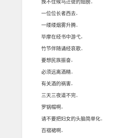
挽不住候鸟迁徙的翅膀。
一位位长者西去，
一缕缕烟雾升腾。
毕摩在经书中游弋，
竹节伴随诵经哀歌。
要想民族振奋，
必须远离酒精。
有关酒的祸害，
三天三夜道不完。
罗锅帽啊，
请不要把妇女的头脑简单化。
百褶裙啊，