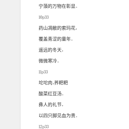
宁蒗的万物在彰显。
10p33
药山凋敝的索玛花，
覆盖青涩的童年。
遥远的冬天，
微微寒冷。
11p33
坨坨肉，荞粑粑
酸菜红豆汤。
彝人的礼节，
以四只脚见血为贵。
12p33