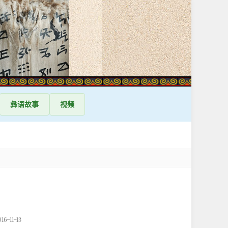
彝语
故事
视频
-11-13