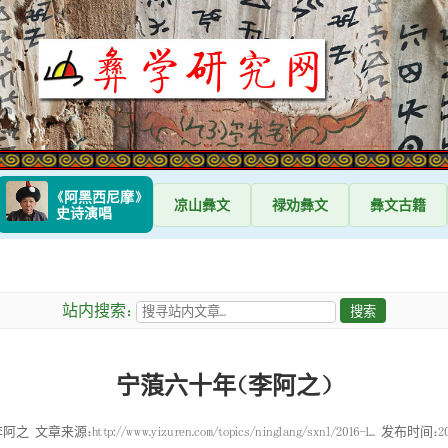
《阿黑西尼摩》
凉山
彝文
禄劝
彝文
彝文
古籍
史诗演唱
站内搜索：
宁蒗六十年（李阿之）
李阿之
文章来源：http://www.yizuren.com/topics/ninglang/sxnl/2016-1...
发布时间：2016