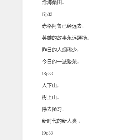
沧海桑田。
17p33
赤格阿鲁已经远去，
英雄的故事永远颂扬。
昨日的人烟稀少，
今日的一派繁荣。
18p33
人下山，
树上山。
除去陋习，
新时代的新人类 。
19p33