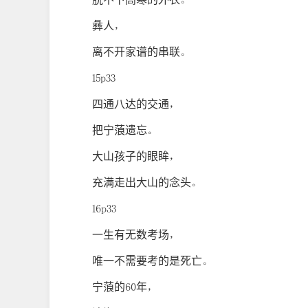
彝人，
离不开家谱的串联。
15p33
四通八达的交通，
把宁蒗遗忘。
大山孩子的眼眸，
充满走出大山的念头。
16p33
一生有无数考场，
唯一不需要考的是死亡。
宁蒗的60年，