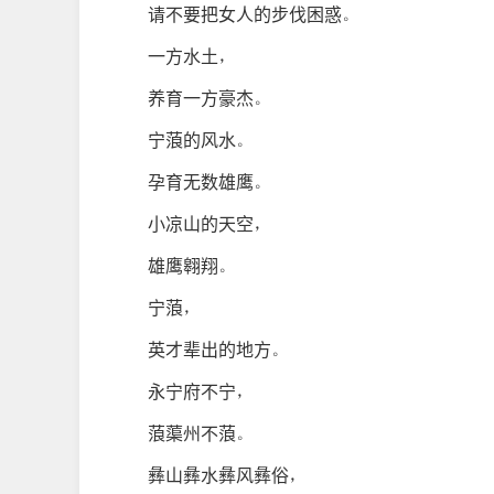
请不要把女人的步伐困惑。
一方水土，
养育一方豪杰。
宁蒗的风水。
孕育无数雄鹰。
小凉山的天空，
雄鹰翱翔。
宁蒗，
英才辈出的地方。
永宁府不宁，
蒗蕖州不蒗。
彝山彝水彝风彝俗，