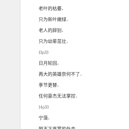
老叶的枯萎，
只为新叶嫩绿。
老人的辞别，
只为幼辈茁壮。
13p33
日月轮回，
再大的英雄奈何不了。
季节更替，
任何豪杰无法掌控。
14p33
宁蒗，
脱不下高寒的外衣。