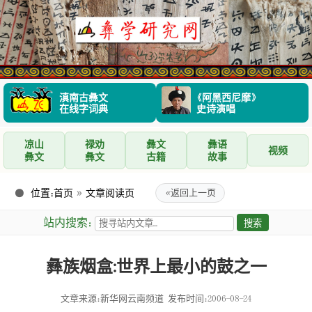
滇南古彝文
《阿黑西尼摩》
在线字词典
史诗演唱
凉山
禄劝
彝文
彝语
视频
彝文
彝文
古籍
故事
位置：
首页
»
文章阅读页
«
返回上一页
站内搜索：
彝族烟盒:世界上最小的鼓之一
文章来源：新华网云南频道
发布时间：2006-08-24