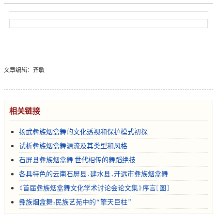
彝族烟盒：世界上最小的鼓之一
文章编辑：齐敏
在国务院公布的首批非物质文化遗产名录中，众人熟知
的“云南石屏彝族烟盒舞”成为首批国家级非物质文化遗
产。石屏县是“烟盒舞”的故乡，千百年来，烟盒舞已在滇南地
相关链接
区广为流传。烟盒舞有一个独特之处，即以“烟盒”为乐器，自
扬武彝族烟盒舞的文化透视和保护模式初探
行伴奏，翩翩起舞。“烟盒”是抽烟的人用来装烟丝的一种盒
子，呈圆形，直径约9cm，高约5cm，可分可合，分开时高约4.2-
试析彝族烟盒舞源流及其类型和风格
4.5cm，有关专家认为是目前世界上最小的鼓之一。平时用来
石屏县彝族烟盒舞 世代相传的舞蹈绝技
装烟丝，舞蹈时，将雌雄两半分开来，抖去烟丝，左右手各扣上
各具特色的云南石屏县、建水县、开远市彝族烟盒舞
一个，用中指卡住外壳，食指与大母指配合在盒内敲击，烟盒
《首届彝族烟盒舞文化学术讨论会论文集》序言[图]
便发出清脆的“哒哒”声，以代替传统的伴奏乐器——鼓，节
彝族烟盒舞：民族艺苑中的“擎天巨柱”
奏可快可慢，配上灵活多变的舞步，边唱边跳，民族韵味极其