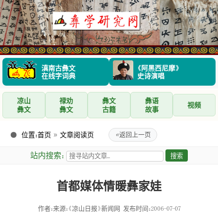
滇南古彝文
《阿黑西尼摩》
在线字词典
史诗演唱
凉山
禄劝
彝文
彝语
视频
彝文
彝文
古籍
故事
位置：
首页
»
文章阅读页
«
返回上一页
站内搜索：
首都媒体情暖彝家娃
作者：来源：《凉山日报》新闻网
发布时间：2006-07-07