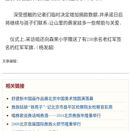
深受感触的记者们临时决定增加捐款数额，并承诺日后
将继续与孩子们联系，让山里的彝家娃多一些帮助与关爱。
仪式上，采访组还向森荣小学赠送了有230余名老红军签
名的红军军旗。 ( 杨发超)
文章编辑：
相关链接
舒建新中国画作品展北京中国美术馆圆满落幕
彝族姑娘“铁燕子”-记北京市昌平区检察院女检察官彭燕
唱彝歌说彝话喝彝酒――2014北京彝族年隆重举行
2008北京首届国际彝族火把节隆重举行