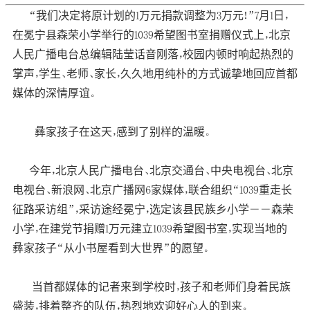
“我们决定将原计划的1万元捐款调整为3万元！”7月1日，
在冕宁县森荣小学举行的1039希望图书室捐赠仪式上，北京
人民广播电台总编辑陆莹话音刚落，校园内顿时响起热烈的
掌声，学生、老师、家长，久久地用纯朴的方式诚挚地回应首都
媒体的深情厚谊。
彝家孩子在这天，感到了别样的温暖。
今年，北京人民广播电台、北京交通台、中央电视台、北京
电视台、新浪网、北京广播网6家媒体，联合组织“1039重走长
征路采访组”，采访途经冕宁，选定该县民族乡小学――森荣
小学，在建党节捐赠1万元建立1039希望图书室，实现当地的
彝家孩子“从小书屋看到大世界”的愿望。
当首都媒体的记者来到学校时，孩子和老师们身着民族
盛装，排着整齐的队伍，热烈地欢迎好心人的到来。