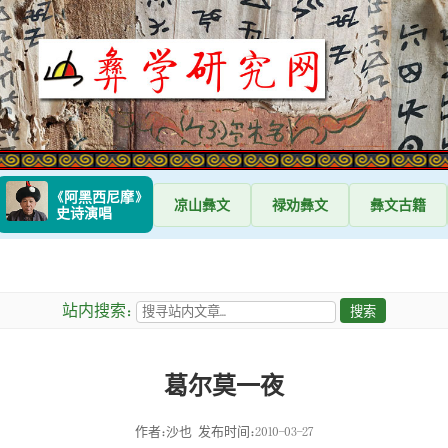
《阿黑西尼摩》
凉山
彝文
禄劝
彝文
彝文
古籍
史诗演唱
站内搜索：
葛尔莫一夜
作者：沙也
发布时间：2010-03-27