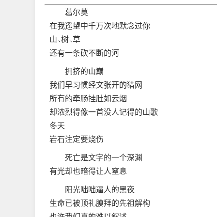
葛尔莫
在我遥望中千万次地默念过你
山、树、草
还有一条砍不断的河
拥挤的山巅
我们早习惯经文张开的猎网
所有的牵肠挂肚如云烟
却浓烈得像一首没人记得的山歌
冬天
岩石注定要烧伤
死亡是文字的一个深渊
有光却也暗得让人窒息
阳光咄咄逼人的黑夜
生命已被顶礼膜拜的先祖解构
也许我们真的难以叙述