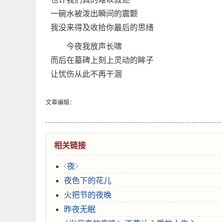
一碗水被泼出瞬间的震颤
我没来得及收拾你最后的思绪
今夜我放声长啸
而后在墓碑上刻上灵动的眸子
让忧伤从此不再干涸
文章编辑：
相关链接
<夜>
夜色下的花儿
火把节的夜晚
昨夜无眠