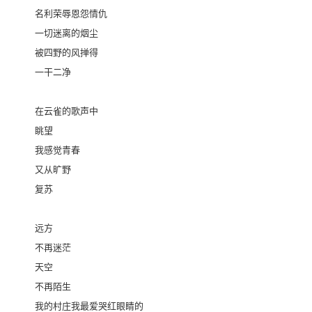
名利荣辱恩怨情仇
一切迷离的烟尘
被四野的风掸得
一干二净
在云雀的歌声中
眺望
我感觉青春
又从旷野
复苏
远方
不再迷茫
天空
不再陌生
我的村庄我最爱哭红眼睛的