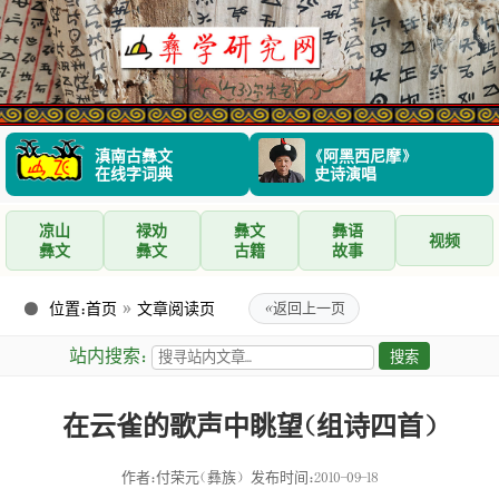
滇南古彝文
《阿黑西尼摩》
在线字词典
史诗演唱
凉山
禄劝
彝文
彝语
视频
彝文
彝文
古籍
故事
位置：
首页
»
文章阅读页
«
返回上一页
站内搜索：
在云雀的歌声中眺望（组诗四首）
作者：付荣元（彝族）
发布时间：2010-09-18