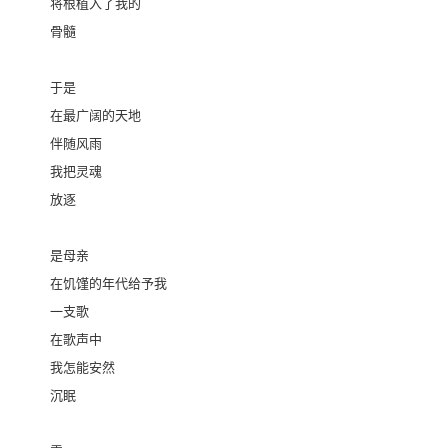
将根植入了我的
骨髓
于是
在最广阔的天地
伴随风雨
我把灵魂
放逐
是母亲
在饥馑的年代给予我
一支歌
在歌声中
我怎能安然
沉眠