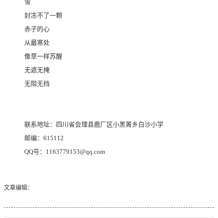
雪
封冻不了一颗
赤子的心
从最寒处
像草一样苏醒
无遮无掩
无阻无挡
联系地址：四川省会理县鹿厂区小黑箐乡白沙小学
邮编：
615112
QQ
号：
1163779153@qq.com
文章编辑：