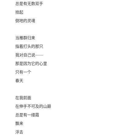
总是有无数双手
拾起
倒地的灵魂
当雁群归来
指着打头的那只
我对自己说——
那是因为它的心里
只有一个
春天
在我前面
在伸手不可及的山巅
总是有一缕霞
飘来
浮去