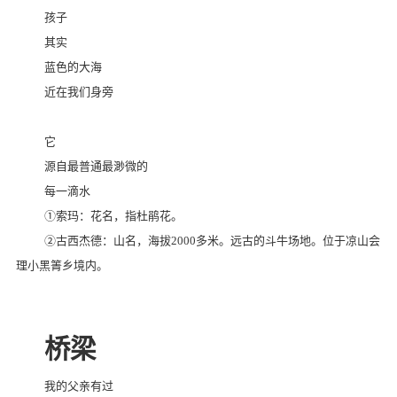
孩子
其实
蓝色的大海
近在我们身旁
它
源自最普通最渺微的
每一滴水
①索玛：花名，指杜鹃花。
②古西杰德：山名，海拔
2000
多米。远古的斗牛场地。位于凉山会
理小黑箐乡境内。
桥梁
我的父亲有过