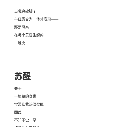
当我磨破脚丫
与红霞合为一体才发现——
那是母亲
在每个黄昏生起的
一堆火
苏醒
关于
一根草的身世
常常让我热泪盈眶
因此
不知不觉，草