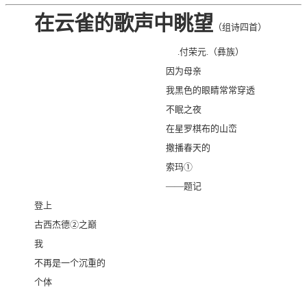
在云雀的歌声中眺望
（组诗四首）
.
付荣元
.
（彝族）
因为母亲
我黑色的眼睛常常穿透
不眠之夜
在星罗棋布的山峦
撒播春天的
索玛①
——题记
登上
古西杰德②之巅
我
不再是一个沉重的
个体