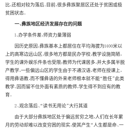
比，还相对较为落后。目前，很多彝族聚居区还处于贫困或极
贫困状态。
一、彝族地区经济发展存在的问题
1、办学条件差，师资力量薄弱
因历史原因，彝族基本上都居住在平均海拔为1400米以
上的高寒边远山区，很多地方都是民办学校，教学设施简陋，
学生的课外娱乐件条也受限；教师为代课居多，并大多属半脱
产教学，一些偏远山区的学生由于不通汉语，老师在授课上，
得用彝语教，而不懂彝语的外来老师根本就不能“胜任”此类
教学。因而留不住外面有素质的教师，学生得不到应有的教
育。
2、观念落后、“读书无用论”大行其道
由于大部分彝族地区处于偏远贫穷之地，人们在长年累
月的劳动却难以改变穷困的现实，使其产生“人生都是命、一