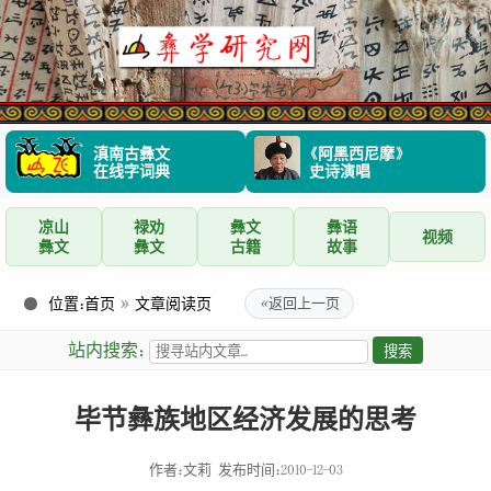
滇南古彝文
《阿黑西尼摩》
在线字词典
史诗演唱
凉山
禄劝
彝文
彝语
视频
彝文
彝文
古籍
故事
位置：
首页
»
文章阅读页
«
返回上一页
站内搜索：
毕节彝族地区经济发展的思考
作者：文莉
发布时间：2010-12-03