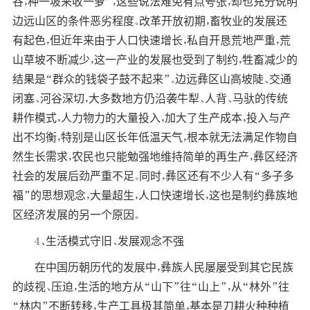
谷，种一坡来收一箩”，这些说法难免有点夸张，却也充分说明
边远山区的条件恶劣程度。改革开放初期，畜牧业的发展还
有起色，但近年来由于人口快速增长，私自开恳荒地严重，荒
山草坡不断减少，这一产业的发展也受到了制约，牲畜减少的
结果是“群众的钱袋子鼓不起来”。边远彝区山高坡陡、交通
闭塞、河谷深切，大多数地方仍沿袭牛犁、人背、马驮的传统
耕作模式，人力物力的大量投入，加大了生产成本，投入与产
出不均衡，特别是山区长年低温天气，根本就无法满足作物自
然生长需求，农民也只能勉强地维持简单的再生产，彝区经济
社会的发展后劲严重不足。同时，彝区还有不少人有“多子多
福”的思想观念，大量超生，人口快速增长，这也是制约彝族地
区经济发展的另一个原因。
4、生活模式守旧、发展观念不强
在中国历朝历代的发展中，彝族人民屡屡受到其它民族
的歧视、压迫，生活的地方从“山下”往“山上”，从“林外”往
“林内”不断转移，生产工具极其简单，基本是刀耕火种种植