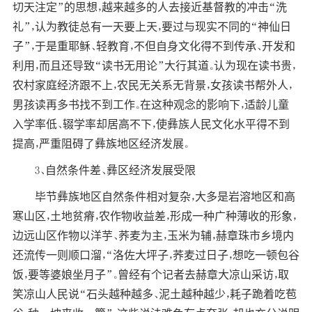
切天注定”的思想，越来越多的人去接近基督教的冲击“洗
礼”，认为教徒总有一天要上天，要过与现实不同的“神仙日
子”，于是重耶稣、轻教育，不但自身文化得不到传承、开发和
利用，而且还导致“读书无用论”大行其道。认为现在读书贵，
农村家庭经济跟不上，农民无关系无背景，女孩读书帮外人，
男孩读再多书找不到工作。在这种观念的影响下，适龄儿童
入学率低、辍学率却居高不下，使彝族人民文化水平得不到
提高，严重阻碍了彝族地区经济发展。
3、自然条件差、彝区经济发展受限
毕节彝族地区自然条件相对复杂，大多是岩溶地区和高
寒山区，土地贫瘠，农作物收益差，形成一种广种薄收的形象，
边远山区作物以洋芋、荞麦为主，玉米为辅，赫章珠市乡境内
还流传一则顺口溜，“洛佐大坪子，荞麦过日子，想吃一顿包谷
饭，要等婆娘坐月子”。曾经有个记者去赫章大凉山采访，取
笑凉山人民说“石头越种越多、泥土越种越少，耗子跪着吃苞