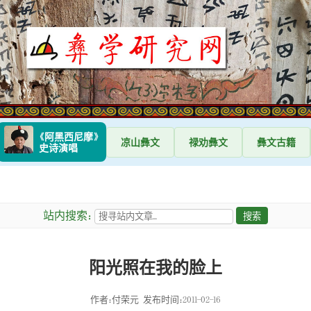
《阿黑西尼摩》
凉山
彝文
禄劝
彝文
彝文
古籍
史诗演唱
站内搜索：
阳光照在我的脸上
作者：付荣元
发布时间：2011-02-16