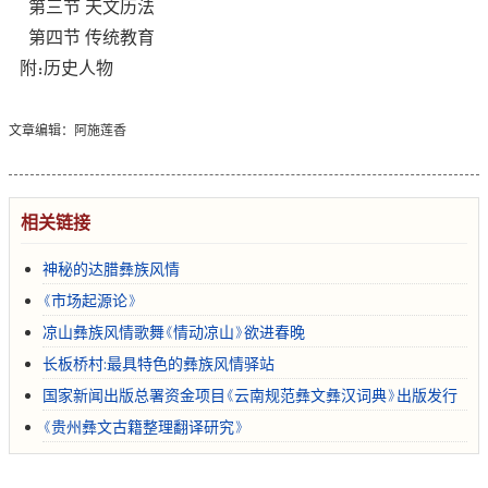
第三节 天文历法
第四节 传统教育
附：历史人物
文章编辑：阿施莲香
相关链接
神秘的达腊彝族风情
《市场起源论》
凉山彝族风情歌舞《情动凉山》欲进春晚
长板桥村:最具特色的彝族风情驿站
国家新闻出版总署资金项目《云南规范彝文彝汉词典》出版发行
《贵州彝文古籍整理翻译研究》