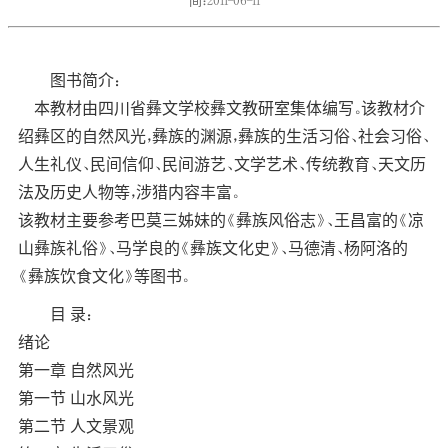
间：2011-06-11
图书简介：
本教材由四川省彝文学校彝文教研室集体编写。该教材介
绍彝区的自然风光，彝族的渊源，彝族的生活习俗、社会习俗、
人生礼仪、民间信仰、民间游艺、文学艺术、传统教育、天文历
法及历史人物等，涉猎内容丰富。
该教材主要参考巴莫三姊妹的《彝族风俗志》、王昌富的《凉
山彝族礼俗》、马学良的《彝族文化史》、马德清、杨阿洛的
《彝族饮食文化》等图书。
目 录：
绪论
第一章 自然风光
第一节 山水风光
第二节 人文景观