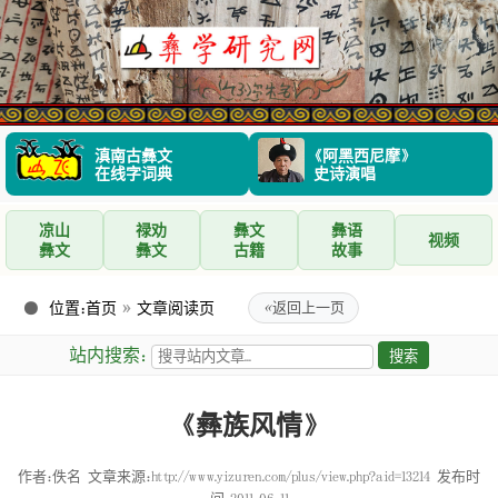
滇南古彝文
《阿黑西尼摩》
在线字词典
史诗演唱
凉山
禄劝
彝文
彝语
视频
彝文
彝文
古籍
故事
位置：
首页
»
文章阅读页
«
返回上一页
站内搜索：
《彝族风情》
作者：佚名
文章来源：http://www.yizuren.com/plus/view.php?aid=13214
发布时