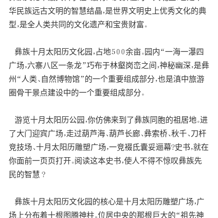
华民族远古文明的智慧结晶，是世界文明史上优秀文化的典
型，是全人类共同的文化遗产和宝贵财富。
彝族十月太阳历文化园，占地５００余亩。园内“一海一瀑四
广场，六寨八区一条龙”巧布于林壑岗峦之间，神秘幽深，是彝
州“人类、自然博物馆”的一个重要组成部分，也是滇中旅游
圈骨干景点建设中的一个重要组成部分。
游览十月太阳历公园，你仿佛来到了彝族同胞的祖居地。进
了大门迎宾广场，走过葫芦海、葫芦长廊、彝索桥、秋千、刀杆
竞技场、十月太阳历雕塑广场，一竞裰氐囊妥逦幕?史书，就在
你面前一页页打开。阅读这本史书，使人不得不惊叹彝族先
民的智慧 ?
彝族十月太阳历文化园的核心是十月太阳历雕塑广场，广
场上分布着十根图腾神柱。位居中央的那根巨大的“祖先神