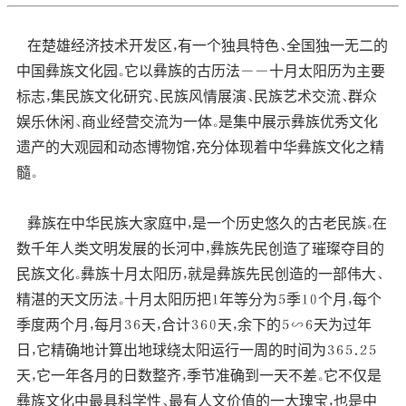
在楚雄经济技术开发区，有一个独具特色、全国独一无二的
中国彝族文化园。它以彝族的古历法――十月太阳历为主要
标志，集民族文化研究、民族风情展演、民族艺术交流、群众
娱乐休闲、商业经营交流为一体。是集中展示彝族优秀文化
遗产的大观园和动态博物馆，充分体现着中华彝族文化之精
髓。
彝族在中华民族大家庭中，是一个历史悠久的古老民族。在
数千年人类文明发展的长河中，彝族先民创造了璀璨夺目的
民族文化。彝族十月太阳历，就是彝族先民创造的一部伟大、
精湛的天文历法。十月太阳历把１年等分为５季１０个月，每个
季度两个月，每月３６天，合计３６０天，余下的５∽６天为过年
日，它精确地计算出地球绕太阳运行一周的时间为３６５．２５
天，它一年各月的日数整齐，季节准确到一天不差。它不仅是
彝族文化中最具科学性、最有人文价值的一大瑰宝，也是中