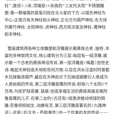
柱”，直径３．５米，顶端是１０米高的“三女托太阳”不锈钢雕
塑，像一颗璀璨的星星闪烁在北斗星的下方。以祖先神柱为
中心，正南方有天神柱和火神柱，正北方为葫芦神柱，东方排
列着竹神柱、太阳神柱、虎神柱，西方依次是龙神柱、鹰神柱
和羊神柱。
整座建筑用各种立体雕塑和浮雕展示着彝族古老、独特、丰
富的多神崇拜文化。核心建筑分为三层：每层有一组浮雕，展
示着一个古老的彝族神话传说。第一层浮雕是《梅葛》创世史
诗，格兹天神创造天地和世间万物，以及在洪水泛滥时阿普都
木兄妹躲进葫芦，最后在天神启示下兄妹成姻繁衍人类成为
人类始祖的传说。第二层浮雕是鹰的传说，射掉八个太阳６个
月亮，为民铲除恶魔、猛兽，创造幸福生活的彝族英雄支格阿
鲁是鹰的儿子。在第二台的５方还有５组黑虎推动地球的铜
雕，形象栩栩如生、动静有灵。第三层浮雕是著名的《九隆神
话》，这是《后汉书・西南夷传》中一个优美的龙的传说……