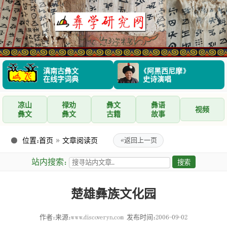
滇南古彝文
《阿黑西尼摩》
在线字词典
史诗演唱
凉山
禄劝
彝文
彝语
视频
彝文
彝文
古籍
故事
位置：
首页
»
文章阅读页
«
返回上一页
站内搜索：
楚雄彝族文化园
作者：来源：www.discoveryn.com
发布时间：2006-09-02