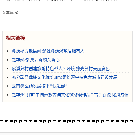
文章编辑：
相关链接
彝药秘方散民间 楚雄彝药渴望后继有人
楚雄彝绣：莫若锦绣芙蓉心
紫溪彝村创建旅游特色型人居环境 擦亮彝村美丽底色
充分彰显彝族文化优势加快楚雄滇中特色大城市建设发展
云南彝医药发展按下“快进键”
楚雄州制作“中国彝族古训文化微动漫作品” 古训新说 化风成俗