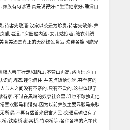
。彝族有句谚语 真是说得好：“生活他家好，睡觉自
，待客先敬酒；汉家以茶最为珍贵，待客先敬茶。彝
如此唱道：“房圈屋内酒、女儿姑娘酒、缝衣刺绣
的美食美酒是真正的天然绿色食品，欢迎各族同胞兄
彝族人善于行走和爬山。不管山再高，路再远，河再
认识的，都欢迎你借住，并煮点饭给你吃，甚至有的
说人与人之间没有不亲的，只有不爱的。这些体现了
就有家。不过在黑暗的奴隶社会里，谁也不敢独走他
非常喜欢骏马和猎狗。因为以前彝族主要靠骏马来驮
无所谓，不再有猛兽来侵害人民。交通运输也有了
桥，铁索桥，藤索桥，竹滑桥等，各种各样的汽车代