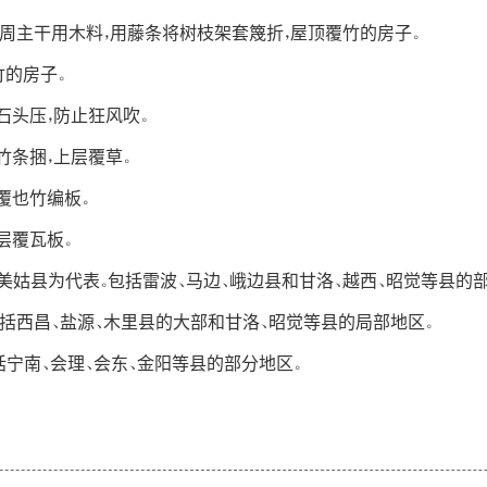
，四周主干用木料，用藤条将树枝架套篾折，屋顶覆竹的房子。
竹的房子。
石头压，防止狂风吹。
竹条捆，上层覆草。
覆也竹编板。
层覆瓦板。
，以美姑县为代表。包括雷波、马边、峨边县和甘洛、越西、昭觉等县的
表，包括西昌、盐源、木里县的大部和甘洛、昭觉等县的局部地区。
包括宁南、会理、会东、金阳等县的部分地区。