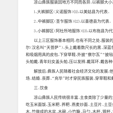
凉山彝族服装因地方不同而各异。以裤脚大小来
1、大裤脚区（义诺服饰）(11)，以美姑县为代表。
2、中裤脚区（圣乍服饰）(12)，以喜德县为代表。
3、小裤脚区（阿杜所地服饰）(13)，以布拖县为代
以上三区服饰基本相同，也有不同之处，服装的
尔（汉名叫“天菩萨”）。头上戴着数尺长的黑、深
和吸烟用具的皮包，下穿草鞋，外披“察尔瓦”“披
头帕戴，青年妇女盖头帕，压以发辨，戴耳环，戴各种
解放后，彝族人民随着社会经济文化的发展，
场、结婚、丧葬、“充毕”时才穿民族服装。穿草鞋
三、饮食
凉山彝族人民传统很丰富。主食类除了少量的大
吃玉米面饭，玉米粑、荞粑、燕麦炒面、土豆片、土豆
木、竹做成的木盆、木碗、小竹簸、马勺、木杯、银