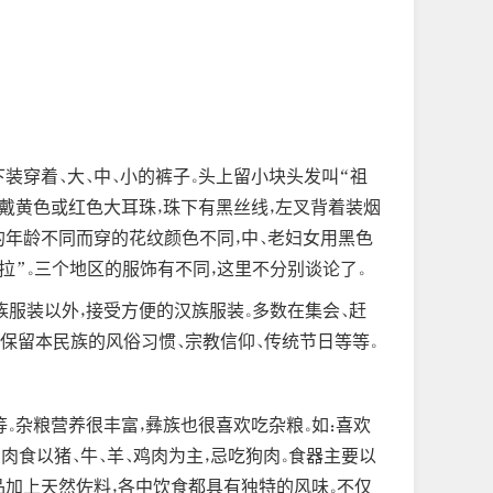
装穿着、大、中、小的裤子。头上留小块头发叫“祖
耳戴黄色或红色大耳珠，珠下有黑丝线，左叉背着装烟
们的年龄不同而穿的花纹颜色不同，中、老妇女用黑色
瓦拉”。三个地区的服饰有不同，这里不分别谈论了。
族服装以外，接受方便的汉族服装。多数在集会、赶
都保留本民族的风俗习惯、宗教信仰、传统节日等等。
。杂粮营养很丰富，彝族也很喜欢吃杂粮。如：喜欢
。肉食以猪、牛、羊、鸡肉为主，忌吃狗肉。食器主要以
品加上天然佐料，各中饮食都具有独特的风味。不仅