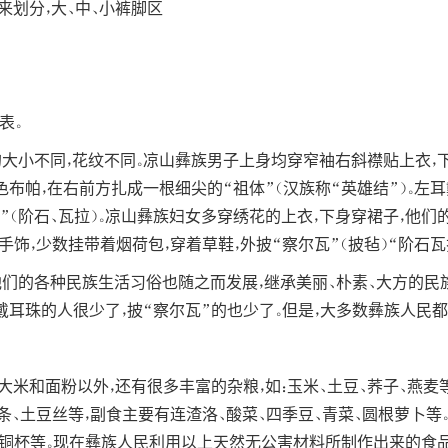
划分，大、中、小裤脚区
表。
大小不同，花纹不同。凉山彝族男子上身均穿窄袖右斜襟贴上衣，下
蓝色布帕，在右前方扎成一根细尖的“祖体”（汉族称“英雄结”）。左
毡”（阶石、瓦拉）。凉山彝族妇女多穿绣花的上衣，下身穿裙子，他
手饰，少数挂带着烟荷包，穿着草鞋，外披“察尔瓦”（披毡）“阶石
他们的各种民族生活习俗也随之而发展，继承美丽、朴素、大方的民
和戴耳珠的人很少了，披“察尔瓦”的也少了。但是，大多数彝族人民
米和面粉以外，还有很多丰富的杂粮，如：玉米、土豆、荞子、燕麦等
条、土豆丝等，副食主要有连渣洛、酸菜、四季豆、青菜、圆根萝卜等
杯、铜杯等。现在彝族人民利用以上天然无公害材料所制作出来的食