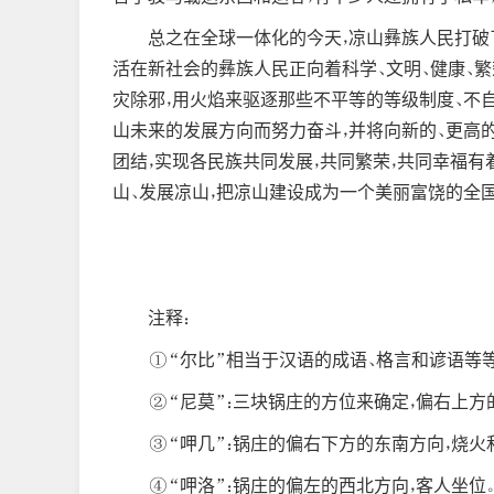
总之在全球一体化的今天，凉山彝族人民打破
活在新社会的彝族人民正向着科学、文明、健康、
灾除邪，用火焰来驱逐那些不平等的等级制度、不自
山未来的发展方向而努力奋斗，并将向新的、更高
团结，实现各民族共同发展，共同繁荣，共同幸福有
山、发展凉山，把凉山建设成为一个美丽富饶的全
注释：
①“尔比”相当于汉语的成语、格言和谚语等等
②“尼莫”：三块锅庄的方位来确定，偏右上方
③“呷几”：锅庄的偏右下方的东南方向，烧火
④“呷洛”：锅庄的偏左的西北方向，客人坐位。