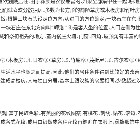
喜欢独院居住。由于彝族是农牧兼营的，如果全部集中在一起，耕地
，他们就喜欢分散独居。多数为长方形的简陋草房或木板房和竹叶房
煮饭，根据三块石头设定位方向，从进门的方位确定，一块石庄在东
；一块石庄在东北方向叫“呷洛”④是客人坐的位置。入门左侧为牲
和祭祀祖先的地方。室内锅庄火塘、门窗、四角、屋顶角有丰富的雕
⑦（木板房）。4、日衣⑧（草房）。5、竹底⑨（蔑折屋）。6、古尔衣⑩（
的生活水平也随之而提高，因此，他们的居住条件得到比较好的改善
经建成高楼房，人与牲口分居，基本上跟汉族的房屋相同，少数超过
，富于民族色彩。有美丽的花纹图案，有桃花、刺绣、贴花、滚边、花
绕成各式花纹，或用白银做成各种花纹再缝贴在衣服上。彝族服饰