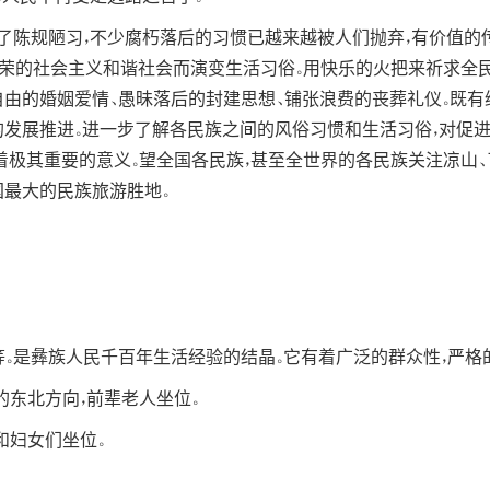
了陈规陋习，不少腐朽落后的习惯已越来越被人们抛弃，有价值的
繁荣的社会主义和谐社会而演变生活习俗。用快乐的火把来祈求全民
由的婚姻爱情、愚昧落后的封建思想、铺张浪费的丧葬礼仪。既有继
的发展推进。进一步了解各民族之间的风俗习惯和生活习俗，对促进
着极其重要的意义。望全国各民族，甚至全世界的各民族关注凉山、
国最大的民族旅游胜地。
。是彝族人民千百年生活经验的结晶。它有着广泛的群众性，严格
的东北方向，前辈老人坐位。
和妇女们坐位。