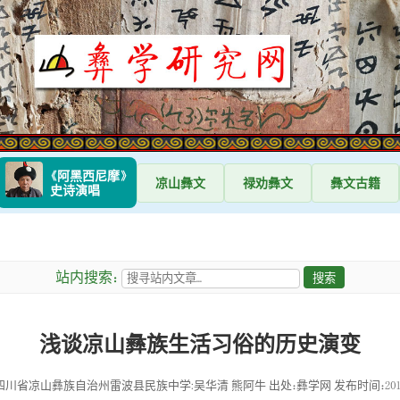
《阿黑西尼摩》
凉山
彝文
禄劝
彝文
彝文
古籍
史诗演唱
站内搜索：
浅谈凉山彝族生活习俗的历史演变
四川省凉山彝族自治州雷波县民族中学:吴华清 熊阿牛 出处：彝学网
发布时间：2011