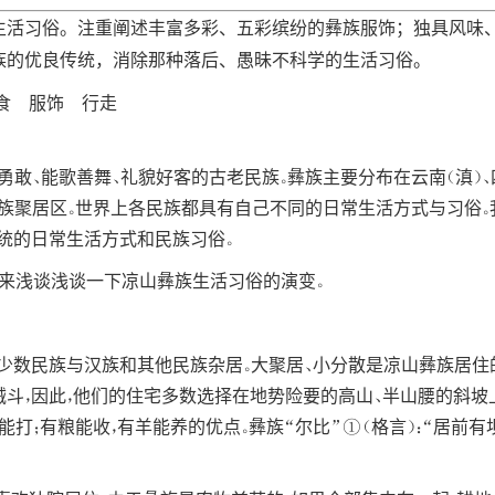
生活习俗。注重阐述丰富多彩、五彩缤纷的彝族服饰；独具风味
族的优良传统，消除那种落后、愚昧不科学的生活习俗。
食 服饰 行走
敢、能歌善舞、礼貌好客的古老民族。彝族主要分布在云南（滇）、四川
族聚居区。世界上各民族都具有自己不同的日常生活方式与习俗。
统的日常生活方式和民族习俗。
面来浅谈浅谈一下凉山彝族生活习俗的演变。
少数民族与汉族和其他民族杂居。大聚居、小分散是凉山彝族居住
斗，因此，他们的住宅多数选择在地势险要的高山、半山腰的斜坡
能打；有粮能收，有羊能养的优点。彝族“尔比”①（格言）：“居前