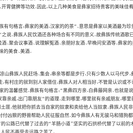
、开胃健脾等功效。因此，以上几种美食是彝家招待贵客的美味佳肴
有句格言：彝家的美酒，汉家的的茶“。意思是彝家以美酒最为珍贵
“之说。彝族人民饮酒还各种场合有不同的意义。故彝族传统酒歌已
睦酒、聚会议事酒、说理解冤酒、亲朋好友酒、早晚问安酒等。彝家
味的美食、美酒。
，凉山彝族人民赶场、集会，串亲等都是步行，只有少数人以马代步，
走，有村庄的就到别人家借住，彝族人对人相当好，不管是认识或不
的温馨感觉。彝族有句格言：“黑彝四方亲，白彝藤网亲。也就是
靠亲戚，出门靠朋友“的道理。走到哪里，哪里就有亲戚朋友，哪里
到土匪，他就把你抓去当自家的奴隶和卖给他人当奴隶。彝族人民
能对付凶狠的野兽帮助人民征服自然。如今彝族人有无骏马和猎狗都
广的公路已代替了过去的“羊肠小道”坚实的石拱桥代替了以前的木
，人民不再受走远路之苦了。