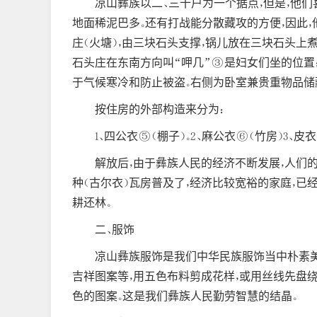
凉山彝族以二、三十户为一个据点，但是，他们
地面稀泥巴多。还有打战能分散藏攻的方便，因此
庄（火塘），由三块石头支撑，锅儿放在三块石头上
石头庄在东南方向叫“呷几”③是妇女们坐的位置
于气候寒冷和防止被盗。右侧为卧室兼贵重物品储藏
按住房的外部构造来分为：
1、四公衣⑤（棚子）。2、麻公衣⑥（竹房）3、皮衣
解放后，由于彝族人民的经济不断发展，人们
种（古尔衣）瓦房普及了，经济比较宽裕的家庭，已
耕还林。
二、服饰
凉山彝族服饰是我们中华民族服饰当中朴素美观
吉祥图案等，用五色布料剪成花样，或用丝线先盘
色的图案。这是我们彝族人民勤劳智慧的结晶。