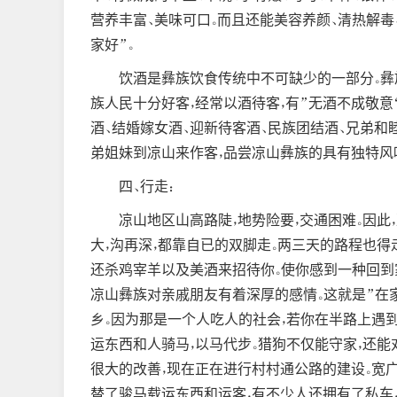
营养丰富、美味可口。而且还能美容养颜、清热解毒
家好”。
饮酒是彝族饮食传统中不可缺少的一部分。彝族
族人民十分好客，经常以酒待客，有”无酒不成敬意
酒、结婚嫁女酒、迎新待客酒、民族团结酒、兄弟和
弟姐妹到凉山来作客，品尝凉山彝族的具有独特风
四、行走：
凉山地区山高路陡，地势险要，交通困难。因此
大，沟再深，都靠自已的双脚走。两三天的路程也得
还杀鸡宰羊以及美酒来招待你。使你感到一种回到家
凉山彝族对亲戚朋友有着深厚的感情。这就是”在家
乡。因为那是一个人吃人的社会，若你在半路上遇
运东西和人骑马，以马代步。猎狗不仅能守家，还
很大的改善，现在正在进行村村通公路的建设。宽
替了骏马载运东西和运客，有不少人还拥有了私车