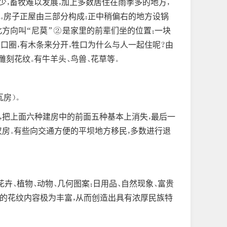
少，畜牧难以发展，加上多数居住在雨季多的地方，
。房子正屋由三部分构成：正中稍偏右的地方设锅
北方向叫“尼莫”②是家里的前辈们坐的位置；一块
口圈，有木条来分开，牲口为什么与人一起住呢？由
刻花纹。有牛羊头、鸟兽、花草等。
瓦房）。
，把上面六种建房中的前面五种基本上消失，最后一
汉房。有些向交通方便的平坝地方移民，多数进行退
卉、植物、动物、几何图案；日用品、自然现象、富贵
中的花纹内容极为丰富，从而创造出具有浓厚民族特