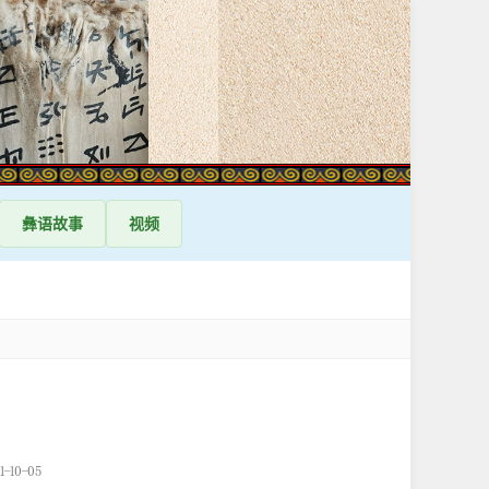
彝语
故事
视频
-10-05