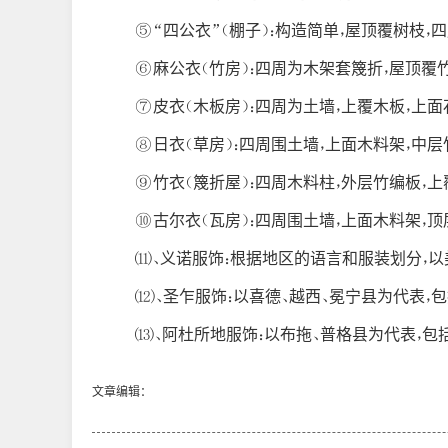
⑤“四公衣”（棚子）：构造简单，屋顶覆树枝
⑥麻公衣（竹房）：四周为木架套篾折，屋顶覆
⑦皮衣（木板房）：四周为土墙，上覆木板，上面
⑧日衣（草房）：四周围土墙，上面木料架，中层
⑨竹衣（篾折屋）：四周木料柱，外层竹编板，上
⑩古尔衣（瓦房）：四周围土墙，上面木料架，顶
(11)、义诺服饰：根据地区的语言和服装划分
(12)、圣乍服饰：以喜德、越西、冕宁县为代
(13)、阿杜所地服饰：以布拖、普格县为代表，
文章编辑：