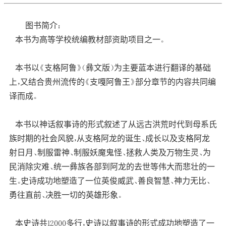
图书简介：
本书为高等学校统编教材部资助项目之一。
本书以《支格阿鲁》（彝文版）为主要蓝本进行翻译的基础
上，又结合贵州流传的《支嘎阿鲁王》部分章节的内容共同编
译而成。
本书以神话叙事诗的形式叙述了从远古洪荒时代到母系氏
族时期的社会风貌，从支格阿龙的诞生、成长以及支格阿龙
射日月、制服雷神、制服妖魔鬼怪、拯救人类及万物生灵、为
民消除灾难、统一彝族各部到阿龙的去世等伟大而悲壮的一
生。史诗成功地塑造了一位英俊威武、善良智慧、神力无比、
勇往直前、决胜一切的英雄形象。
本史诗共12000多行，史诗以叙事诗的形式成功地塑造了一