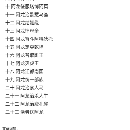
十 阿龙征服塔博阿莫
十一 阿龙治欧惹乌基
十二 阿龙结姻缘
十三 阿龙悼母亲
十四 阿龙智斗阿嘎狄托
十五 阿龙定夺乾坤
十六 阿龙智取雕王
十七 阿龙灭虎王
十八 阿龙迁都南国
十九 阿龙统一部族
二十 阿龙治食人马
二十一 阿龙治杀人牛
二十二 阿龙治魔孔雀
二十三 活者送阿龙
文章编辑：