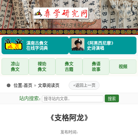
滇南古彝文
《阿黑西尼摩》
在线字词典
史诗演唱
凉山
禄劝
彝文
彝语
视频
彝文
彝文
古籍
故事
位置：
首页
»
文章阅读页
«
返回上一页
站内搜索：
《支格阿龙》
发布时间：