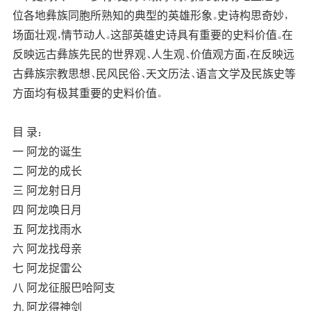
位各地彝族同胞所熟知的典型的英雄形象。史诗构思奇妙，
场面壮观，情节动人。这部英雄史诗具有重要的史料价值。在
反映远古彝族先民的世界观、人生观、价值观方面，在反映远
古彝族宗教思想、民风民俗、天文历法、语言文学及民族史等
方面均有极其重要的史料价值。
目 录：
一 阿龙的诞生
二 阿龙的成长
三 阿龙射日月
四 阿龙唤日月
五 阿龙找雨水
六 阿龙找母亲
七 阿龙捉雷公
八 阿龙征服巴哈阿支
九 阿龙得神剑