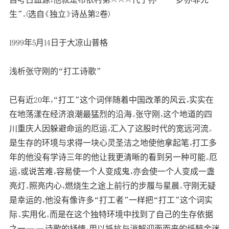
生”。(选自《独立》诗丛第2卷)
1999年5月14日于大凉山普格
浅析张守刚的“打工诗歌”
已有近20年，“打工”这个词伴随着中国改革的风云，实实在
在地荡漾在经济浪潮最猛烈的沿海。张守刚，这个地道的四
川重庆人因躲避命运的厄运，汇入了这股时代的宽远河流。
是生存的环境与求得一块心灵圣洁之地使他拿起笔，打工多
年的他没有学诗三年的他让我更清晰的看到另一种可能。厄
运，或说苦难，容易使一个人变成鬼，亦会使一个人变成一盏
亮灯。照亮内心，燃烧生之途上前行的步履与星晨。守刚无疑
是幸运的，他没有像许多“打工者”一样把“打工”这个词实
际、实用化。而是在这个独特环境中找到了自己的生存依据
之一——诗歌的抒情；用以抵抗与消解迎面而来的纸醉金迷