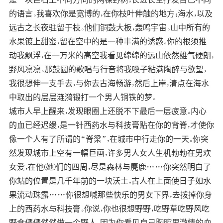
的语言。我喜欢你是宽博的，在你枝叶伸触的地方；海水，以及
远古之长夜驻留于枝。他们铜鼓大板，轰鸣宇宙。山中所有的
水果镀上甜蜜，留在空中的是一种丰满的诱惑。你的根须推
动我飘浮，在一万米的高空我看见绵绵的远山依然雄气硬朗，
野风凛凛。那鼓圆的歌唱与行音将我嗓子粘满陶醉与欲望，
我很想伸一支手去，与你去古海畅游，然后上岸，清点在海水
中取出的层层涟漪锻打一个男人铜铁的梦。
城市人早上醒来，发现眼圈上还脱不下最后一层疲意。内心
的血已经迟缓，是一针西药水与科技膏贴在你的背脊，才使你
像一个人有了所谓的“脊梁”，在城市中行走你的一天。你突
然发现城市上空有一幅巨画，许多男人女人生机勃勃在男欢
女爱，在他(她)们的四周，尽是森林与麂鹿……你突然明白了
你站的位置是几千年前的一块沃土，古人在上面使日子如水
果流动珠露……你很想喊那些快乐的男女下界，去拨掉你身
上的西药水与科技膏。你说，你也很想野野，吃野草吃野风吃
野食俨俨然然做一个野人。因为你看见自己胸腔里激情的血