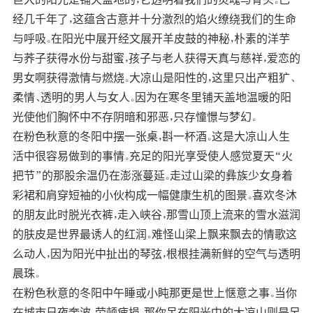
经几千年了，这蕴含古意并十分激烈的焰火缭绕我们的生命
与呼吸。在阳光中展开经文展开羊皮鼓的神秘，朴素的洋芋
与荞子获得水份与甜蜜，孩子与老人获得天真与慈祥，爱恋的
男女啊获得激情与燃烧。大凉山是阳性的，这里只出产粗犷、
柔情、透明的男人与女人。因为在寒冬里铺天盖地温暖的阳
光使他们胸怀中不存阴暗和邪恶，只存憧憬与梦幻。
在粉色秋意的冬阳中摆一张桌，斟一杯酒。这是大凉山人生
活中很容易做到的事情。充足的阳光享受使人感觉夏天“火
把节”的那股余温仍在澎涨蔓延。走过山梁的彝族少女身着
彩裙和肩穿短袖的小伙构成一幅健康生机的图景。喜欢冬沐
的朋友此时脱光衣裤，走入峡谷，那雪山顶上流来的雪水滋润
的肤皮是世界最诱人的红润。难怪山梁上飘来飘去的情歌这
么动人，因为阳光中扯出的琴弦，根根挂满新鲜的空气与透明
晨珠。
在粉色秋意的冬阳中午睡或小盹那更是世上惬意之事。当你
在城市日夜奔波，劳顿疲损，那你呆在阳光中的大凉山则是另