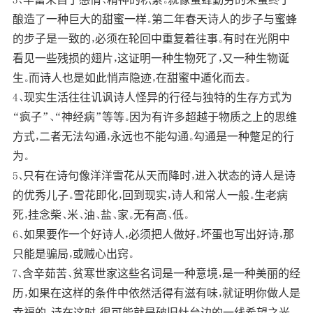
酿造了一种巨大的甜蜜一样。第二年春天诗人的步子与蜜蜂
的步子是一致的，必须在轮回中重复着往事。有时在光阴中
看见一些残损的翅片，这证明一种生物死了，又一种生物诞
生。而诗人也是如此悄声隐迹，在甜蜜中遁化而去。
4、现实生活往往讥讽诗人怪异的行径与独特的生存方式为
“疯子”、“神经病”等等。因为有许多超越于物质之上的思维
方式，二者无法勾通，永远也不能勾通。勾通是一种蹩足的行
为。
5、只有在诗句像洋洋雪花从天而降时，进入状态的诗人是诗
的优秀儿子。雪花即化，回到现实，诗人和常人一般。生老病
死，挂念柴、米、油、盐、家。无有高、低。
6、如果要作一个好诗人，必须把人做好。坏蛋也写出好诗，那
只能是骗局，或贼心出窍。
7、含辛茹苦、贫寒世家这些名词是一种意境，是一种美丽的经
历，如果在这样的条件中依然活得有滋有味，就证明你做人是
幸福的。诗在这时，很可能就是破旧灶台边的一线希望之光，