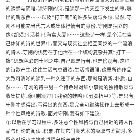
的诱惑与阴暗。读守刚的诗，是读那一片天空下发生的事，爆
出的新东西……以及“打工者”的许多失落与乡愁。显然，守
刚不可能充当代言人或集体抒情者的身份。守刚是独立的，
像《胡须》《活着》《海富大厦》……这些诗一样，是个活在自
己体知的诗的世界中，而又与现实社会相互同步的一个流浪
的诗人。守刚的优势在于他活在一个缤纷复杂并其“打工一
族”思想色彩的土地之中，自己既是行者，也是傍观者。这样
的诗歌产生，往往生活气息很浓，生活感很强。这里所选作品
大致可清晰的读到一种久违了的东西，那就是清新、朴质、自
然……。守刚的诗中另一个特色是对细小事物的独特敏觉与
收集提练。像《剃须刀》《残留的蛙鸣》《剪脚指甲》等，是只有
守刚才想得出，写得出的东西，是完全可继续操作上去形成一
种个性风格的诗歌。面对守刚，我有如下建议：
①以后在学习过程中，多注意个性风格与自己相近的诗人作
品与理论的阅读、积累。在其它门类艺术的吸取与鉴赏时，多
留心对细小事物的哲理分析与表达。