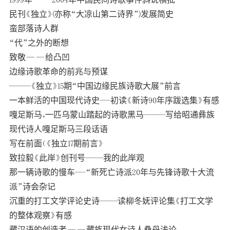
民刊《独立》(亦称“大凉山第二诗界”)发展简史
蛮部落诗人群
“代”之外的断想
致敬——给凸凹
边缘诗歌革命的前兆与预谋
------《独立》15期“中国边缘民族诗歌大展”前言
一本鲜活的中国现代诗史---初读《新诗90年序跋选集》有感
嘎足斯马，一匹乌蒙山踏起的诗歌黑马------写给昭通彝族
现代诗人嘎足斯马三段话语
写在前面（《独立17期前言》
致拉毅《此岸》创刊号-----我的此岸观
那一辆诗歌的慢车---“新死亡诗派20年与先锋诗歌十大流
派”诗会杂记
沉重的打工文学评论史诗-----读柳冬妩评论集《打工文学
的整体观察》有感
藏汉语的创造者——藏族现代女诗人桑丹浅论