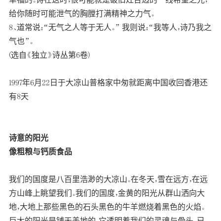
给你随时可能泄气的胸膛打满精神之力气。
8、道常说：“无气之人等于无人。” 我则说：“我等人，诗乃我之
气也”。
(选自《独立》诗丛第6卷)
1997年6月22日于大凉山普格家中匆就距离中国收回香港还
有8天
诗意的阳光
像粗粮与钙质食品
我们的国度是八百里浩渺的大凉山。在冬天，雪在远方，在远
方山峰上眺望我们。我们的国度，金黄的阳光从群山洒向大
地，大地上那些黑色的石头黑色的牛羊燃烧着黑色的火焰。
巨大的阳光是铺天盖地的，它透明着我们的灵魂与骨头。已