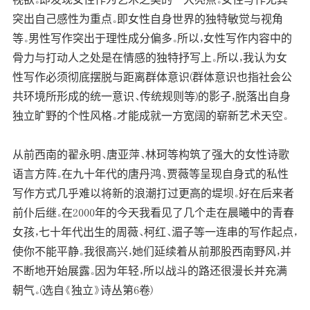
突出自己感性为重点。即女性自身世界的独特敏觉与视角
等。男性写作突出于理性成分偏多。所以，女性写作内容中的
骨力与打动人之处是在情感的独特抒写上。所以，我认为女
性写作必须彻底摆脱与距离群体意识(群体意识也指社会公
共环境所形成的统一意识、传统规则等)的影子，脱落出自身
独立旷野的个性风格。才能成就一方宽阔的崭新艺术天空。
从前西南的翟永明、唐亚萍、林珂等构筑了强大的女性诗歌
语言方阵。在九十年代的唐丹鸿、贾薇等呈现自身式的私性
写作方式几乎难以将新的浪潮打过更高的堤坝。好在后来者
前仆后继。在2000年的今天我看见了几个走在晨曦中的青春
女孩，七十年代出生的周薇、柯红、湄子等一连串的写作起点，
使你不能平静。我很高兴，她们延续着从前那股西南野风，并
不断地开始展露。因为年轻，所以战斗的路还很漫长并充满
朝气。(选自《独立》诗丛第6卷)