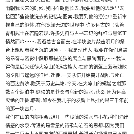
雨朝我长来的时候，我同样朝他长去。我要到他的思想里去
拾回那些被他洗去的记忆与图案，我要到他的浴池中重新审
视自己的躯体。在他宽阔无边的世界中，许多远古的马驮着
青铜武士在若隐若现，许多史料与古书忘记的鲜红与黑沉正
悄然而吟……。我遁着古音而去，在半块瓷片敲击明月的祭
台上飘动着我黑沉的胡须……我是现代人，我要在你们息鼓
的昂奋与密影中获取那些羌狄的鹰血与黑陶面孔……我认
得你是后来迁徒大凉山的远古族人，在你的铜盔上落满残败
的夕阳与遥远的征程。迁徙，一支队伍开始离开战乱与死亡
的西边黄沙，隐灭于历史典籍。今天，在大凉山的螺髻之巅那
数百个湖泊中，倒映的是苍桑与崭新的泪水。苍桑，因为远离
灭绝的迁徙，崭新，如今在我儿子的发髻上悬挂的是三千年前
的那一块古月。
我们在山的内部相会，避开一些浅薄的溪水与小花；我们涌出
情感的水泉，传递的是雪意的诗歌与岩石的思想。因为我们
是一块巨石上不同方向的两棵野树，长进长空抒发自己不同