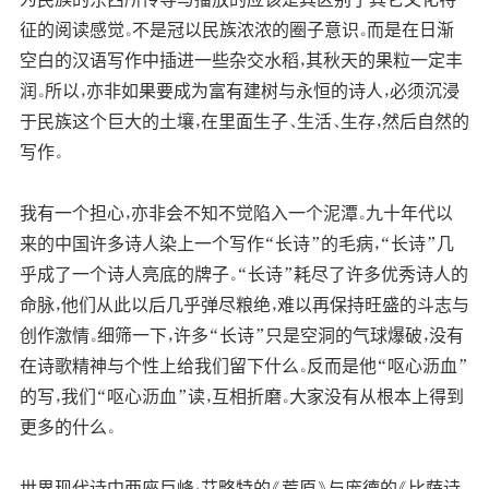
征的阅读感觉。不是冠以民族浓浓的圈子意识。而是在日渐
空白的汉语写作中插进一些杂交水稻，其秋天的果粒一定丰
润。所以，亦非如果要成为富有建树与永恒的诗人，必须沉浸
于民族这个巨大的土壤，在里面生子、生活、生存，然后自然的
写作。
我有一个担心，亦非会不知不觉陷入一个泥潭。九十年代以
来的中国许多诗人染上一个写作“长诗”的毛病，“长诗”几
乎成了一个诗人亮底的牌子。“长诗”耗尽了许多优秀诗人的
命脉，他们从此以后几乎弹尽粮绝，难以再保持旺盛的斗志与
创作激情。细筛一下，许多“长诗”只是空洞的气球爆破，没有
在诗歌精神与个性上给我们留下什么。反而是他“呕心沥血”
的写，我们“呕心沥血”读，互相折磨。大家没有从根本上得到
更多的什么。
世界现代诗中两座巨峰：艾略特的《荒原》与庞德的《比萨诗