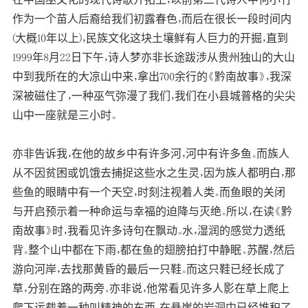
作为一个苗人后裔给我们初露春色，而后在很长一段时间内
(大概10年以上)，民族文化这块土壤鲜有人巨力的开掘，直到
1999年8月22日下午，诗人梦亦非长途跋涉从贵州独山的大山
中到我所在的大凉山中来，拿出700余行的《黔南故事》，我深
深被磁住了，一种巫气弥漫了我们，我们在小县城普格的尖尖
山中一座就是三小时。
亦非告诉我，在他的故乡中有许多河，河中有许多鱼。而族人
从不因贫困或饥饿去捕捉这些水之生灵，因为族人都明白，那
些鱼的眼睛中有一个天空，时刻注视着人类。而鱼眼的关闭
与开启预示着一种命运与幸福的迫降与灭绝。所以，在读《黔
南故事》时，我看见许多诗句在飘动。水，湿润的感觉力透纸
背。整个山中都在下雨，都在鱼的翅膀拍打中静眠、苏醒，然后
游向河岸，去找那黄昏的最后一只鞋。而这只鞋已经长成了
草，分别在路的两旁。亦非说，他常看见许多人影在草上爬上
爬下运载着一种叫精神的东西，在悬崖的岩洞中已经堆积了