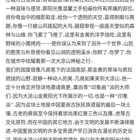
一种滋味与感觉，那阳光像温馨之手拍遍你所有疼痛的部位，
将你骨血中的暗影取走，给你一个透明的天空，蓝得刺眼与爽
朗，你像一只被山风拨起的大鸟，展翅审视一座座天堂似的森
林与山峰。你飞累了飞倦了，这里有金黄的洋芋烧吃，这里有
野味的小猪烤肉……使你误认为来到了另外一个世界。山民
的憨笑与朴质使你看见山涧的透明溪水；你醉了，你梦了，你
在城市中炫耀着那一次大凉山神秘之行。
我们的国度很像凡高笔下的法国南部，那金黄的草垛与疯狂
燃烧的山野，寂静一种动人的美。凡高如果来到大凉山，他一
定十分肯定并惊讶地邀请高更、塞尚等“印象画”派的大师
们。因为大凉山金黄阳光下所展示的一切，也是一种“印象
派”，因为这块土地是中国夏商古狄民族遗留的最后一块土
壤。古老的彝族至今保持着崇尚黑红黄三色以及鹰、虎等古
文化原符，而在中国的其它地方，由于文明的发展不断演绎推
进，中国夏商文明的许多宝贵遗产早已消失在漫长的历史长
河。而在大凉山这种古韵依然潜存。所以在金黄的阳光中聆