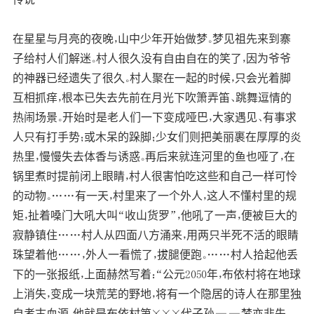
在星星与月亮的夜晚，山中少年开始做梦。梦见祖先来到寨
子给村人们解迷。村人很久没有自由自在的笑了，因为爷爷
的神器已经遗失了很久。村人聚在一起的时候，只会光着脚
互相抓痒，根本已失去先前在月光下吹箫弄笛、跳舞逗情的
热闹场景。开始时是老人们一下变成哑巴，大家遇见、有事求
人只有打手势；或木呆的跺脚；少女们则把美丽裹在厚厚的炎
热里，慢慢失去体香与诱惑。再后来就连河里的鱼也哑了，在
锅里煮时提前闭上眼睛，村人很害怕吃这些和自己一样可怜
的动物。……有一天，村里来了一个外人，这人不懂村里的规
矩，扯着嗓门大吼大叫“收山货罗”，他吼了一声，便被巨大的
寂静镇住……村人从四面八方涌来，用两只半死不活的眼睛
珠望着他……，外人一看慌了，拔腿便跑。……村人拾起他丢
下的一张报纸，上面赫然写着：“公元2050年，布依村将在地球
上消失，变成一块荒芜的野地，将有一个隐居的诗人在那里独
自考古血源，他就是布依村第×××代子孙——梦亦非先