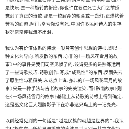
是快乐，是一种旋转的折磨。你也许在要进死亡大门之前感
觉到了真正的诗歌，那是一粒解命的粮食或一盏灯，正烘烤着
芳香的面包。阿门，幸亏你没有死。中国许多民间诗人的生存
状况常常使我流不出泪。
我认为有价值体系的诗歌一般皆有创作思想的诗根，即以一
种文化为导向，所发散的东西。亦非的《一场风花雪月的故
事》中的事件是我们司空见惯了的，该诗更多的是熟练运用
了一些诗歌技巧。诗歌创作，写成“成熟性”的东西，反而失去
了原生性与粗糙美，从这点上说，亦非的《一场风花雪月的故
事》只是一种手法与古老故事的完美渲染。而《黔南故事》则
在《一场风花雪月的故事》基础上从诗歌的诗根上得到确定。
这是巫文化巨大翅膀影子下在亦非这只鸟上的一记亮光。
以前经常见到的一句话是“越是民族的就越是世界的”。我认
为民族的东西所传导与播放的应该是其区别于其它文化特