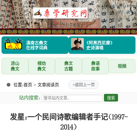
滇南古彝文
《阿黑西尼摩》
在线字词典
史诗演唱
凉山
禄劝
彝文
彝语
视频
彝文
彝文
古籍
故事
位置：
首页
»
文章阅读页
«
返回上一页
站内搜索：
发星：一个民间诗歌编辑者手记（1997-
2014）