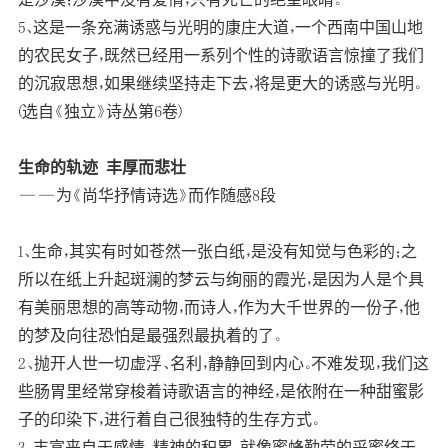
5、这是一条充满诱惑与光明的康庄大道，一个西南中国山地
的农民女子，既然已经用一系列个性的诗歌语言惊撞了我们
的沉寂思想，如果继续坚持走下去，将是更大的诱惑与光明。
(选自《独立》诗丛第6卷)
生命的轨迹 丰厚而悲壮
——为《尚华抒情诗选》而作随感8段
1、生命，其实有时如苍然一张白纸，是没有知觉与色彩的；之
所以在纸上升起斑澜的梦云与绚丽的霞光，是因为人是个具
有美丽思想的高等动物，而诗人，作为大千世界的一份子，他
的梦及向往恐怕是最强烈最执着的了。
2、抛开人世一切虚浮、名利，静静回到内心。不难发现，我们这
些肠胃里经常穿梭着诗歌语言的神经，是依附在一种甜蜜影
子的印染下，进行着自己很独特的生存方式。
3、丰富来自于感情、精神的积累。就像蜜蜂勤劳的采蜜终于