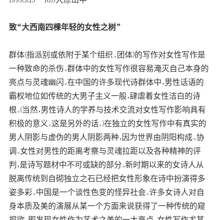
致“大西南四棵年轻的女性之树”
群体(指派别或依附于某个组织、团体)的写作对女性写作是
一种致命的杀伤。群体中的女性写作很容易淹灭自己本身的
亮点与灵魂幽闪。在中国的许多现代诗群体中，男性话语的
霸权地位如传统的大男子主义一般，肆虐着女性洁白的诗
根。(当然，男性诗人的学养与技术交流对女性写作影响具有
积极的意义。这是另外的话。)在独立的女性写作中有真实的
男人阴影与虚伪的男人阴影两种，因为世界由阴阳构成、协
调。女性对男性的距离考察与灵魂拉距以及各种精神的评
判，是诗写题材中不可或缺的部分。新时期以来的女诗人从
脱离传统到自砌独立之石已经把女性形象在诗中扮演得多
姿多彩。中国是一个谈性色变的怪异社会。许多女诗人对自
身本质及美的演展从某一个方面来说获得了一种传统的窥
视欲。即发现女性作为艺术之美的一大亮点。女性写作尤其