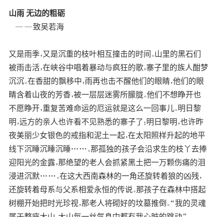
山雨 无边的粗砺
——致吴若海
又是雨季，又是沉重的枝叶相互撞击的时间。山里的黑石们
被雨击活，在峡谷中唱着暴动与疯狂的歌，寨子里的族人酣梦
沉沉。在香甜的飘移中，雨再也击不醒他们的眼睛，他们的眼
睛含着山夜的芳香，被一层层迷雾所朦胧。他们不想睁开也
不愿睁开，重复苦难命运的厄运就是这么一回事儿。明日黎
明，远方的亲人也许看不见熟悉的寨子了；明日黎明，也许昨
夜美丽少女银色的戒指和泥土一起，在太阳照样升起的地平
线下沉睡沉睡沉睡……。那孤独的孩子会沿求生的枝丫去捧
迎阳光的金露，那绝望的老人会抓紧黑土把一万颗伤痛的泪
浸进沉默……。在这大西南森林的一角还旋转着狼的凶残，
还旋转着母系与父系相爱永恒的传说。那孩子在森林中搭起
树棚开始把时光珍视，那老人将砌好的坟墓推倒。“我的灵魂
属于整座大山，大山每一丝气息中都有我心脏的跳动”。