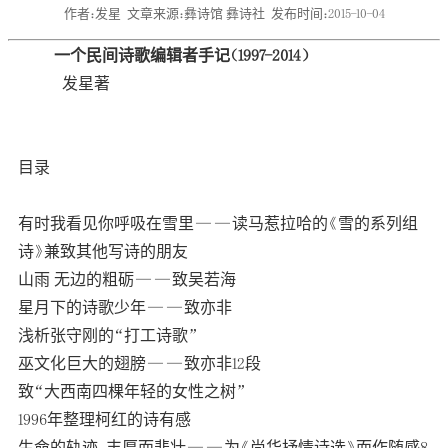
作者：发星
文章来源：彝诗馆 彝诗社
发布时间：2015-10-04
一个民间诗歌编辑者手记（1997-2014）
发星著
目录
有时我看见你呼吸在雪里——读马惹拉哈的《雪的系列组
诗》兼致其他写诗的朋友
山雨 无边的粗砺——致吴若海
星月下的诗歌少年——致亦非
浅析张守刚的“打工诗歌”
巫文化巨大的翅膀——致亦非12段
致“大西南四棵年轻的女性之树”
1996年整理柯红的诗有感
生命的轨迹 丰厚而悲壮——为《尚华抒情诗选》而作随感8