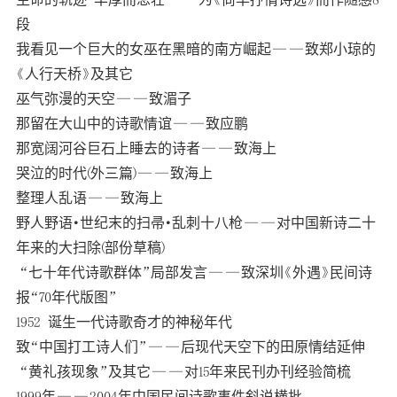
段
我看见一个巨大的女巫在黑暗的南方崛起——致郑小琼的
《人行天桥》及其它
巫气弥漫的天空——致湄子
那留在大山中的诗歌情谊——致应鹏
那宽阔河谷巨石上睡去的诗者——致海上
哭泣的时代(外三篇)——致海上
整理人乱语——致海上
野人野语·世纪末的扫帚·乱刺十八枪——对中国新诗二十
年来的大扫除(部份草稿)
“七十年代诗歌群体”局部发言——致深圳《外遇》民间诗
报“70年代版图”
1952 诞生一代诗歌奇才的神秘年代
致“中国打工诗人们”——后现代天空下的田原情结延伸
“黄礼孩现象”及其它——对15年来民刊办刊经验简梳
1999年——2004年中国民间诗歌事件斜说横批