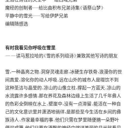
魔经的创制者---给比曲积布兄弟诗集《语祭山梦》
平静中的雪光----写给伊萨兄弟
编辑随感选
有时我看见你呼吸在雪里
——读马惹拉哈的《雪的系列组诗》兼致其他写诗的朋友
雪，一种晶亮之物。洞穿灵魂走廊，冰硬生存铁骨，浪漫你的世
间真爱，溶化你的动人呼吸。远在山外的城市人是啜饮不到
这种圣洁与晶莹的。凉山的山像立柱，撑起一方蓝天。凉山的
水流露许多感情，那在荞花及森林边缘上生活了几千年彝人
的色彩全倒映在水上、壁崖中，没有一点滞留。能活在一种自
己的文化意识里并潇洒地徜徉，是那些至今生活在乡间的彝
族诗人、作家最幸福的事。他们只需在梦里随便摘一朵野叶
便可成箫，他们只要在酒飘的神经中端详美丽的月光就看见