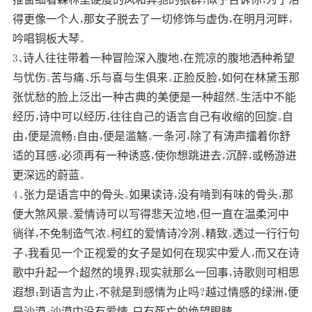
得更像一个人，那女子脱去了一切修饰与虚伪，在明月河畔，
吟唱铜板大琴。
3、诗人往往带着一种冒险深入腹地，在荒凉的腹地洒种希望
与忧伤。苦与痛、乐与喜与生俱来。正脸反脸，如何在林黛玉那
张忧愁的脸上泛出一种古典的美便是一种超然。生活中不能
经历，诗中可以经历，往往自己的语言自己有收缩的回旋。自
由，便是流畅；自由，便是滥觞。一条河，除了有涛声擂着你舒
适的耳感，必须再有一种诱惑，使你想跳进去，沉醉，或畅游进
更深远的蔚蓝。
4、张力是语言中的骨头。如果读诗，没有啃到有味的骨头，那
便大煞风景。爱情诗可以写得悲天泣地，但一直在温柔河中
徜徉，不免制造气浓。柯红的爱情诗冷冽、精致。透过一行行句
子，我看见一个正视爱的女子是如何在现实中爱人，而又在诗
歌中升起一个超然的境界；现实就那么一回事，诗歌则可相思
遐想；到语言为止，不就是到感情为止吗？越过情感的绿洲，便
是沙漠；沙漠中没有爱情，只有死亡的绝望眼睛。