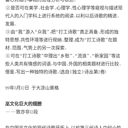
②是否可在美学、社会学、心理学、性心理学等窥视与描述现
代人的入门学科上进行系统的阅读。以利以后诗歌的精进、
发展。
③由“我”游入“众我”，把“打工诗歌”真正具备、形成的独
特思想，共性环境等进行规纳、整理，成为“打工诗歌”在题
材、范围、气势上的另一次探索。
④可在“打工诗歌”中理出“乡愁”、“流浪”、“新家园”等这
些人类共有情感的词语，与中国、外国的相类题材进行比较、
借鉴，写出一种独特的诗歌。(选自《独立》诗丛第2卷)
99年5月12日 于大凉山普格
巫文化巨大的翅膀
——致亦非12段
在中国巫文化的现代诗歌开拓上，以前第三代诗人中何小竹