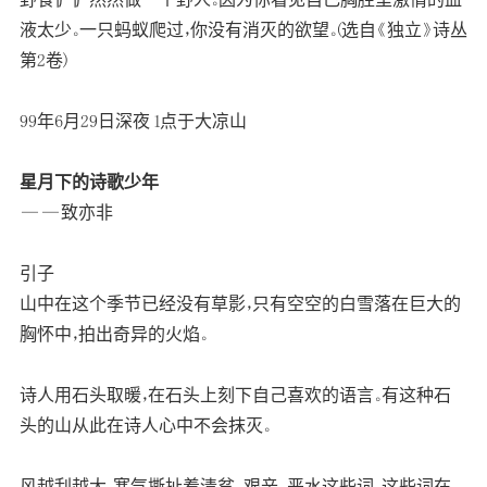
液太少。一只蚂蚁爬过，你没有消灭的欲望。(选自《独立》诗丛
第2卷)
99年6月29日深夜 1点于大凉山
星月下的诗歌少年
——致亦非
引子
山中在这个季节已经没有草影，只有空空的白雪落在巨大的
胸怀中，拍出奇异的火焰。
诗人用石头取暖，在石头上刻下自己喜欢的语言。有这种石
头的山从此在诗人心中不会抹灭。
风越刮越大，寒气撕扯着清贫、艰辛、恶水这些词。这些词在