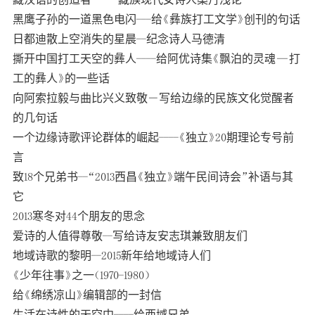
黑鹰子孙的一道黑色电闪---给《彝族打工文学》创刊的句话
日都迪散上空消失的星晨--纪念诗人马德清
撕开中国打工天空的彝人----给阿优诗集《飘泊的灵魂—打
工的彝人》的一些话
向阿索拉毅与曲比兴义致敬―写给边缘的民族文化觉醒者
的几句话
一个边缘诗歌评论群体的崛起----《独立》20期理论专号前
言
致18个兄弟书--“2013西昌《独立》端午民间诗会”补语与其
它
2013寒冬对44个朋友的思念
爱诗的人值得尊敬--写给诗友安志琪兼致朋友们
地域诗歌的黎明--2015新年给地域诗人们
《少年往事》之一（1970-1980）
给《绵绣凉山》编辑部的一封信
生活在诗性的天空中----给西域兄弟