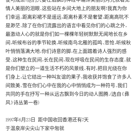
情人美丽的泪眼。这些站在乡间大地上的朋友啊！我真为你
们幸运。距离彩裙不是遥远，距离朴素不是奢望，距离高吭不
是渺茫。除了在你们流露出的语言中看见你们的心跳之外，
最激动人心的就是你们如一棵棵年轻树默默无闻地长在乡
间，听候布谷的季节轮换，听候南鸟北雁的孤鸣、悲怆，听候秋
叶悄悄落满大地，你们诗意的脚，在上面踏着诗人强烈的感
受。这种生在民间，长在民间，现在呼吸在民间的生存态度。就
是你们塑立的一道生活不朽的风景线。有时，把目光绕在你
们身上，让它结出一种叫友谊的果子，我收获并饱食了许多人
间致美。雪在你们心中在我的心中悄悄成为一种符号。我们
共同的手在抒写一种从远古飘到今日的动人图腾。(选自《彝
风》诗丛第一卷)
1997年6月23日 距中国收回香港还有7天
于温泉岸尖尖山下家中匆就