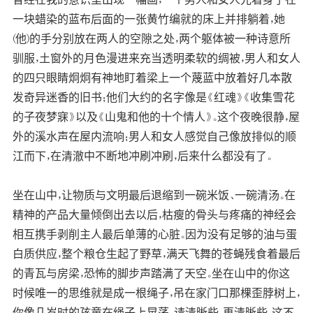
一块蜡染的蓝布后面的一张黄竹编就的床上并排躺着，她
(他)的手分别放在两人的空隙之处，两个躯体被一种诗意所
驯服，土窗外的月色漫进来充当透明柔软的绸被，男人和女人
的四只眼睛炯炯有神地盯着梁上一个蔑蓝中放着好几本散
发奇异迷香的旧书；他们大约的名字像是《红魂》《收集雪花
的子夜梦寐》以及《山鬼和他的十个情人》。这个夜晚很静，屋
外的溪水声在屋内流响；男人和女人感觉自己像放排似的顺
江而下，在清澈中不断地冲刷冲刷，后来什么都没有了。
坐在山中，让物质与文明最后退缩到一碗米饭、一碗清汤。在
精神的产品大量倾倒出去以后，枯瘦的骨头与疼痛的神经会
相互携手剥削主人最后单薄的心脏。因为没有足够的油与蛋
白质供应，整个粮仓生起了野草，满天飞舞的苍蝇残食着最后
的青瓦与房梁，恐怖的脚步声踏满了天空。坐在山中的你这
时候唯一的思维就是成一根绳子，吊在家门口那棵歪脖树上，
你像几岁时的孩童在绳子上晃荡。请清晰些，再清晰些，这不