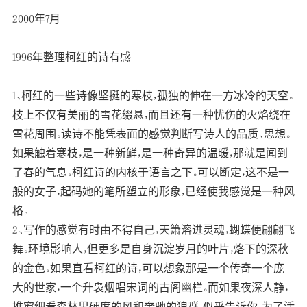
2000年7月
1996年整理柯红的诗有感
1、柯红的一些诗像坚挺的寒枝，孤独的伸在一方冰冷的天空。
枝上不仅有美丽的雪花缀悬，而且还有一种忧伤的火焰绕在
雪花周围。读诗不能凭表面的感觉判断写诗人的品质、思想。
如果触着寒枝，是一种新鲜，是一种奇异的温暖，那就是闻到
了春的气息。柯红诗的内核于语言之下。可以断定，这不是一
般的女子，起码她的笔所塑立的形象，已经使我感觉是一种风
格。
2、写作的感觉有时由不得自己，天箫溶进灵魂，蝴蝶便翩翩飞
舞。环境影响人，但更多是自身沉淀岁月的叶片，烙下的深秋
的金色。如果直看柯红的诗，可以想象那是一个传奇一个庞
大的世家，一个升袅烟唱宋词的古阁幽栏。而如果夜深人静，
推窗细看森林里硬度的风和奔驰的狼群，似乎告诉你，为了活