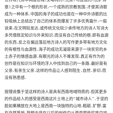
章》之中有一个根的形状，一个成熟的宗教氛围。才使其诗歌
成为一种体系。中国的海子的成功也是在一种中外诗歌的比
较吸纳上总结出了自己的体系而爆发了许多优秀篇什，一般
说来，在文明较发达，或传统文化较少承传地方的诗人写诗大
多凭借既定知识与外来知识，而没有自己传统的根，即有血源
的东西。反之在偏远落后地方诗人的写作更多带有地方文化
的有根性与血源性。海子的成功无凝是来源于一块贫穷的乡
土赤子的情感血源。有眼光的诗人不难发现，真正有作为的
创作是在知识与环境的浮入中找到自己的一条路。最好是有
父亲，有亲生父亲。这样的作品让人感到陌生、自然、亲切，而
没有熟悉感。
按理说像于坚这样的诗人是具有西南地域特质的，但其更多
的作品给人的感受是西南这片土地上的“城市诗人”。于坚的
脸如果横放在大地上是西南一块独特的山地，粗砺、犷野，富
有自然质地。我想于坚在以后的创作中从西南那些民族中找