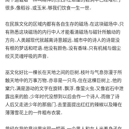
很多，像稻谷、或玉米，够我们饮食一生一世。
在民族文化的区域内都有各自生存的磁场，在这块磁场中，只
有熟悉这块磁场的内行中人才能看清磁场与磁针所触动的
方向。人类越现代就越离诗意越远。城市中的诗人的诗是没
有根的梦话和呓语，他没有颜色，没有香味，只有机械与烟尘
绞灭灵魂呼吸的声音。
巫文化好比一棵长在天地之间的巨树，枝叶与气息弥漫于所
触天地中的万事万物。亦非是一只鸟，住在这棵巨树上。他的
窠穴，满是游动的文字在旋转、飘浮。像萤火虫，又像岩石中泄
露出来的脸。少年时代没想到以后会作一个诗人，而做了诗
人后又走进少年的那扇门，去里面提出红红的辣椒以及睡在
薄薄雪花上的一件粗布衣裳。
曾经在我的意识里出现一幅画，一个男人和女人光着身子在