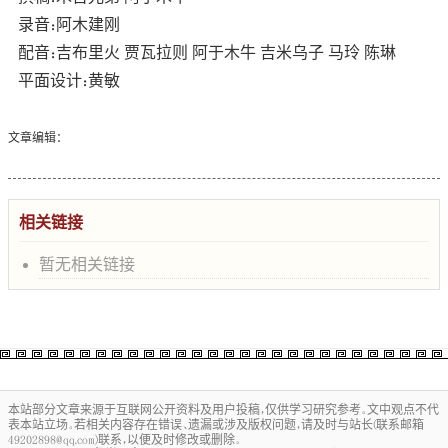
录音：阿木建刚
配音：吉布里火 贾瓦拉则 阿于木牛 吉米乌子 马玲 陈琳
平面设计：黄敏
文章编辑：
相关链接
暂无相关链接
本站部分文章来源于互联网公开资料及用户投稿，仅供学习研究参考。文中观点不代
表本站立场。若相关内容存在错误、遗漏或涉及版权问题，请及时与站长(联系邮箱
49202898@qq.com)联系，以便及时修改或删除。