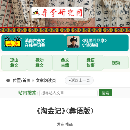
滇南古彝文
《阿黑西尼摩》
在线字词典
史诗演唱
凉山
禄劝
彝文
彝语
视频
彝文
彝文
古籍
故事
位置：
首页
»
文章阅读页
«
返回上一页
站内搜索：
《淘金记》（彝语版）
发布时间：