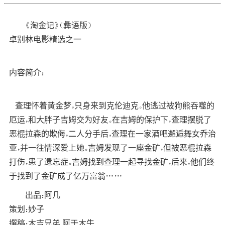
《淘金记》（彝语版）
卓别林电影精选之一
内容简介：
查理怀着黄金梦，只身来到克伦迪克。他逃过被狗熊吞噬的
厄运，和大胖子吉姆交为好友。在吉姆的保护下，查理摆脱了
恶棍拉森的欺侮，二人分手后，查理在一家酒吧邂逅舞女乔治
亚，并一往情深爱上她。吉姆发现了一座金矿，但被恶棍拉森
打伤，患了遗忘症。吉姆找到查理一起寻找金矿，后来，他们终
于找到了金矿成了亿万富翁……
出品：阿几
策划：妙子
撰稿：木吉兄弟 阿于木牛