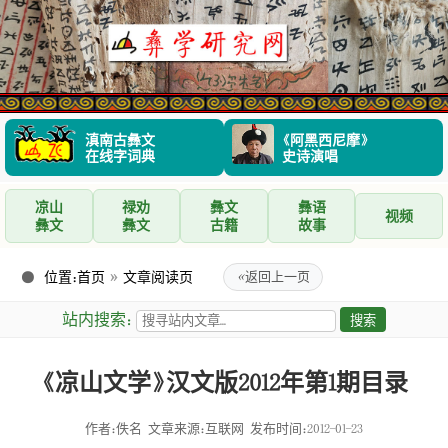
滇南古彝文
《阿黑西尼摩》
在线字词典
史诗演唱
凉山
禄劝
彝文
彝语
视频
彝文
彝文
古籍
故事
位置：
首页
»
文章阅读页
«
返回上一页
站内搜索：
《凉山文学》汉文版2012年第1期目录
作者：佚名
文章来源：互联网
发布时间：2012-01-23