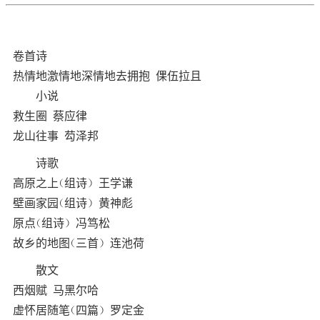
卷首诗
热情地激情地深情地去拥抱 倮伍拉且
小说
救生圈 蔡应律
龙山往事 芶泽邦
诗歌
高原之上（组诗） 王学谦
壁画家园（组诗） 黄神彪
原点（组诗） 冯笃松
故乡的地图（三首） 连池荷
散文
西烟赋 马黑尔哈
虚怀居随笔（四篇） 罗定金