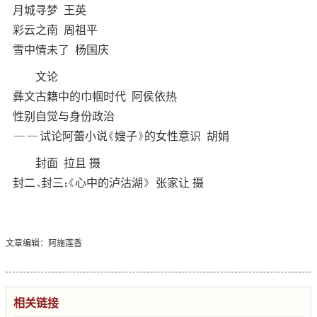
月城寻梦 王英
彩云之南 周祖平
雪中情未了 杨国庆
文论
彝文古籍中的巾帼时代 阿侯依热
性别自觉与身份政治
——试论阿蕾小说《嫂子》的女性意识 胡娟
封面 拉且 摄
封二、封三：《心中的泸沽湖》 张家让 摄
文章编辑：阿施莲香
相关链接