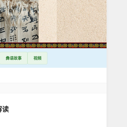
彝语
故事
视频
解读