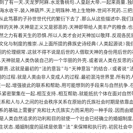
象话了。到了有一天，天龙罗阿麻，水龙鲁桃句，人皇赵大帝，一起来商量
收干，装入神葫芦。天上明珠种，地上生物种，世间不死药，三把抓上天。
从此笃慕的子孙世世代代的繁衍下去了。那么从这些描述中，我
样的天神，天神是正义又是邪恶的，天神即带给人类丰产的粮食，
然之力有着天生的恐惧，所以人类才会对天神加以敬拜。反观各民
文化与制度的推崇。从上面所提的彝族史诗经典《人类起源说》我
的伦理纲常，这就不得不说是后世的人借取天神的身份用后世的
。天神就是人类伪装自己的一个华丽的外壳。或者说人类在反思的
责。这就是最初的“法的意旨”与“天神意旨”的结合。（或者说“
明的过程，就是人类由非人变成人的过程。最初混沌世界里，所有的
在一起，增强彼此的联系和帮助，用可能想到的手段来与自然抗争。
紧密聚集在一起，相互支持、相互帮助，就能抵抗个体在面对自然
联系和人与人之间的社会秩序关系在原始的氏族社会时期是依靠
关系的基础上需要扩充和壮大氏族实力而采用的一种手段。因而由
正是人类自然追求的功利和目的就使一个社会已经确立的婚姻制度
生状态。婚姻制度的延续是依靠“法”来保幛和执行的。初民社会