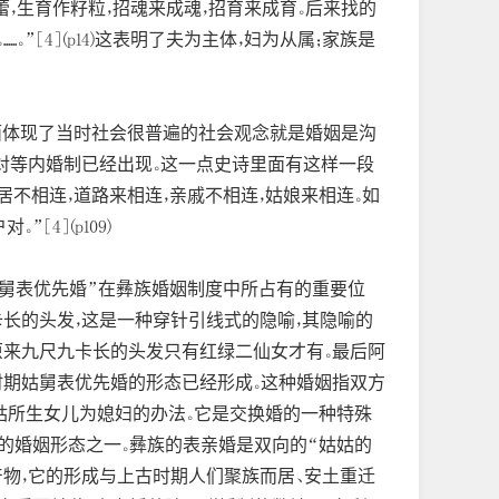
，生育作籽粒，招魂来成魂，招育来成育。后来找的
。”[4](p14)这表明了夫为主体，妇为从属；家族是
面体现了当时社会很普遍的社会观念就是婚姻是沟
对等内婚制已经出现。这一点史诗里面有这样一段
，人居不相连，道路来相连，亲戚不相连，姑娘来相连。如
4](p109)
姑舅表优先婚”在彝族婚姻制度中所占有的重要位
长的头发，这是一种穿针引线式的隐喻，其隐喻的
原来九尺九卡长的头发只有红绿二仙女才有。最后阿
时期姑舅表优先婚的形态已经形成。这种婚姻指双方
姑所生女儿为媳妇的办法。它是交换婚的一种特殊
的婚姻形态之一。彝族的表亲婚是双向的“姑姑的
产物，它的形成与上古时期人们聚族而居、安土重迁