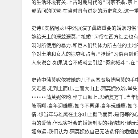
的生活环境有关，上古时期周代的“同宗不婚、亲
部落间的联盟，在当时具有进步的历史意义。这一
史诗《支格阿龙》中还展演了彝族重要的婚姻习俗
嫁给天上的濮兹濮莫。“抢婚”习俗在西方社会也
洞时所使用的暴力，和巨人们凭体力所占住的土地有
争对土地和女人的掠夺和占有。“抢婚”习俗直到
人来说合，如果说合不成就会引起“冤家械斗”。
史诗中蒲莫妮依被她的儿子从恶魔塔博阿莫的手中
又走着，走到土而山，土而大山上，蒲莫妮依哟，举头
······蒲莫妮依哟，坐于山颠上，思绪复万千。当
随雨翔，当年迎雄鹰，如今不再迎，当年玩雄鹰，如今
情。想当年与雄鹰在土尔山上翩飞而舞，是何等的
由的爱情，但现实社会的婚姻制度的残酷却让她无
姻命运。我们认为，蒲莫妮依自己无法选择的婚姻