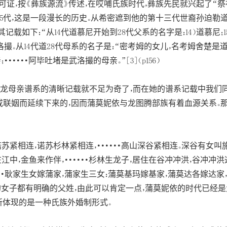
证，按《彝族源流》传述，在哎哺氏族时代，彝族先民就兴起了“祭
365代，这是一段漫长的历史。从希密遮到他的第十三代世裔孙迫
下：“从14代道慕尼开始到28代父系的名字是：14）道慕尼；15）慕尼赤
武；29）武洛撮。从14代道28代母系的名子是：“密考姆的女儿，名考姆
···阿毕吐堵是武洛撮的母亲。”[3]（p156）
阿龙母亲谱系的清晰记载就不足为奇了，而在她的谱系记载中我们
或联姻而延续下来的，因而蒲莫妮依与龙图腾部族有着血源关系。
苏紧相连，诺苏杉林紧相连，······高山深谷紧相连。深谷有女叫
在江中，金鱼来作伴，······杉林生龙子，居住在谷冲冲洪，谷冲
··耿家生女嫁蒲家，蒲家生三女：蒲莫基玛嫁基家，蒲莫达各嫁达家，蒲
的女子都有明确的父姓，由此可以肯定一点，蒲莫妮依的时代已经
所体现的是一种氏族外婚制形式。