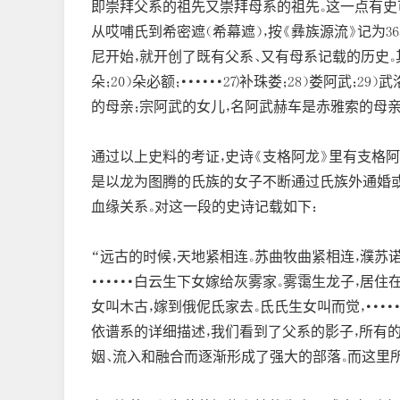
即崇拜父系的祖先又崇拜母系的祖先。这一点有史可
从哎哺氏到希密遮（希幕遮），按《彝族源流》记为
尼开始，就开创了既有父系、又有母系记载的历史。其记载如
朵；20）朵必额；······27)补珠娄；28）娄阿
的母亲；宗阿武的女儿，名阿武赫车是赤雅索的母亲；···
通过以上史料的考证，史诗《支格阿龙》里有支格
是以龙为图腾的氏族的女子不断通过氏族外通婚
血缘关系。对这一段的史诗记载如下：
“远古的时候，天地紧相连。苏曲牧曲紧相连，濮苏诺
······白云生下女嫁给灰雾家。雾霭生龙子，居住
女叫木古，嫁到俄伲氐家去。氐氏生女叫而觉，····
依谱系的详细描述，我们看到了父系的影子，所有
姻、流入和融合而逐渐形成了强大的部落。而这里