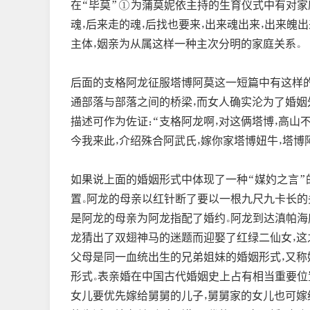
在“毕莫”①为蒲莫妮依主持的生育仪式中有对家庭
魂，后来走的魂，后找也要来，出来魂出来，出来魄出来，父
主体，姻亲为从属这样一种主次分明的家庭关系。
后面的支格阿龙征服塔博阿莫这一短篇中有这样的
通部落与部落之间的桥梁，而女人确实沦为了婚姻
描述可作为佐证：“支格阿龙啊，对这俩塔博，高山不相
今我来此，介绍殊合阿武氏，嫁你家塔博妞牛，塔博阿莫
如果说上面的婚姻形式中体现了一种“媒妁之言”
置。阿龙的母亲以红针断了要以一根九尺九卡长的
是阿龙的母亲为阿龙指配了婚约。阿龙到达滇帕海
龙猜出了双翅神马的迷题而迎娶了红绿二仙女，这
父母是同一血统出生的兄弟姐妹的婚姻形式，又称
形式。表亲婚在中国古代婚姻史上占有相当重要位
女儿要优先嫁给舅舅的儿子，舅舅家的女儿也可嫁