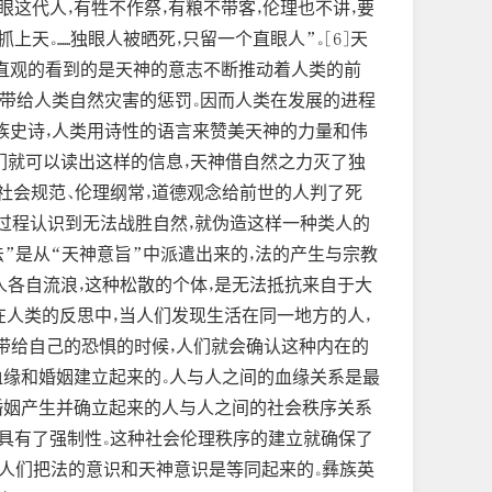
。独眼这代人，有牲不作祭，有粮不带客，伦理也不讲，要
......独眼人被晒死，只留一个直眼人”。[6]天
们直观的看到的是天神的意志不断推动着人类的前
也带给人类自然灾害的惩罚。因而人类在发展的进程
族史诗，人类用诗性的语言来赞美天神的力量和伟
们就可以读出这样的信息，天神借自然之力灭了独
社会规范、伦理纲常，道德观念给前世的人判了死
过程认识到无法战胜自然，就伪造这样一种类人的
法”是从“天神意旨”中派遣出来的，法的产生与宗教
人各自流浪，这种松散的个体，是无法抵抗来自于大
在人类的反思中，当人们发现生活在同一地方的人，
带给自己的恐惧的时候，人们就会确认这种内在的
血缘和婚姻建立起来的。人与人之间的血缘关系是最
婚姻产生并确立起来的人与人之间的社会秩序关系
具有了强制性。这种社会伦理秩序的建立就确保了
中人们把法的意识和天神意识是等同起来的。彝族英