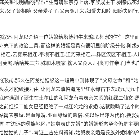
关系很明确的描述：“生育魂姻亲身上落，家族成主干，姻亲成花蕾
子紧相随，父亲爱孝子，父亲随儿来，妇爱夫和睦，妇随夫同行。......
叙述，阿龙以介绍一位姑娘给塔博妞牛来骗取塔博的信任，这里
外壳下的政治工具。而这样的婚姻是具有很明显的阶级分化，阶级
连，云雾来相连，平坝不相连，江河来相连，......彝区汉区不相连
哟，哈哈笑三声，殊和木嘎家，擒人又食人，同类可作亲，门当也户对。”[
的形式，那么在阿龙结姻缘这一短篇中则体现了“父母之命”和“
头发才能续接为由，让阿龙去滇帕海底里红水绿石下去取九尺九卡
底时遇到了诞生在土尔山的和阿龙有着表亲关系的红绿二仙女，
之前红绿二仙女已经拒绝了一对红公龙的求婚。这就隐喻了这个
姑舅表亲婚，是血缘婚、亚血缘婚的遗俗。先以姑出嫁为代价，换娶
置，在边远的彝族地区，“姑舅表优先婚”的婚姻形态至今仍是主要
给姑姑的儿子”。考证上古史料得知，姑舅表亲婚是氏族外婚制的