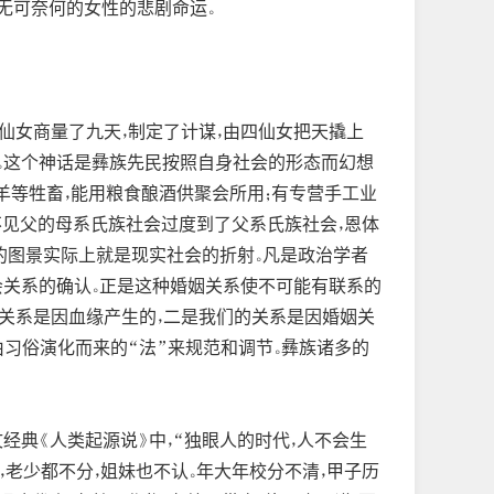
又无可奈何的女性的悲剧命运。
众仙女商量了九天，制定了计谋，由四仙女把天撬上
角。这个神话是彝族先民按照自身社会的形态而幻想
、羊等牲畜，能用粮食酿酒供聚会所用；有专营手工业
不见父的母系氏族社会过度到了父系氏族社会，恩体
庭的图景实际上就是现实社会的折射。凡是政治学者
会关系的确认。正是这种婚姻关系使不可能有联系的
的关系是因血缘产生的，二是我们的关系是因婚姻关
习俗演化而来的“法”来规范和调节。彝族诸多的
典《人类起源说》中，“独眼人的时代，人不会生
，老少都不分，姐妹也不认。年大年校分不清，甲子历