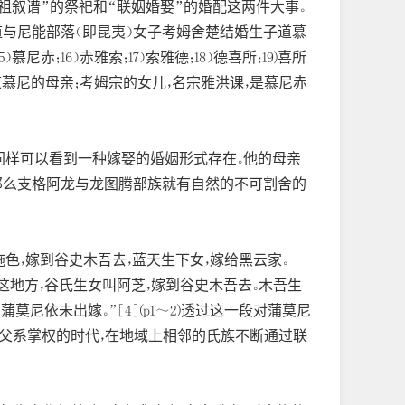
祖叙谱”的祭祀和“联姻婚娶”的婚配这两件大事。
勒道与尼能部落（即昆夷）女子考姆舍楚结婚生子道慕
；16）赤雅索；17）索雅德；18）德喜所；19)喜所
舍楚是道慕尼的母亲；考姆宗的女儿，名宗雅洪课，是慕尼赤
同样可以看到一种嫁娶的婚姻形式存在。他的母亲
那么支格阿龙与龙图腾部族就有自然的不可割舍的
施色，嫁到谷史木吾去，蓝天生下女，嫁给黑云家。
冲洪这地方，谷氏生女叫阿芝，嫁到谷史木吾去。木吾生
莫尼依未出嫁。”[4](p1～2)透过这一段对蒲莫尼
是父系掌权的时代，在地域上相邻的氏族不断通过联