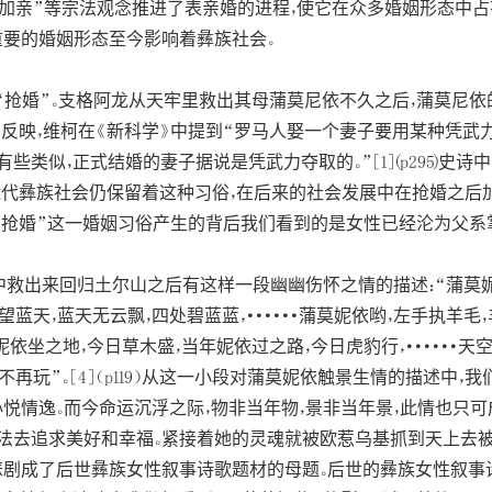
上加亲”等宗法观念推进了表亲婚的进程，使它在众多婚姻形态中占
重要的婚姻形态至今影响着彝族社会。
“抢婚”。支格阿龙从天牢里救出其母蒲莫尼依不久之后，蒲莫尼
有反映，维柯在《新科学》中提到“罗马人娶一个妻子要用某种凭武
些类似，正式结婚的妻子据说是凭武力夺取的。”[1](p295)
近代彝族社会仍保留着这种习俗，在后来的社会发展中在抢婚之后
在“抢婚”这一婚姻习俗产生的背后我们看到的是女性已经沦为父系
救出来回归土尔山之后有这样一段幽幽伤怀之情的描述：“蒲莫妮依
望蓝天，蓝天无云飘，四处碧蓝蓝，······蒲莫妮依哟，左手执羊毛
年妮依坐之地，今日草木盛，当年妮依过之路，今日虎豹行，······
不再玩”。[4]（p119）从这一小段对蒲莫妮依触景生情的描述
心悦情逸。而今命运沉浮之际，物非当年物，景非当年景，此情也只
法去追求美好和幸福。紧接着她的灵魂就被欧惹乌基抓到天上去
悲剧成了后世彝族女性叙事诗歌题材的母题。后世的彝族女性叙事