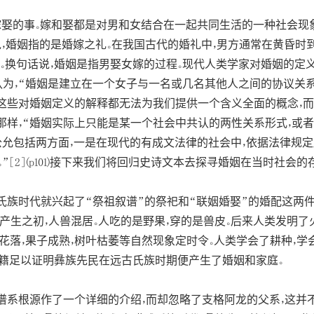
娶的事。嫁和娶都是对男和女结合在一起共同生活的一种社会现象的
，婚姻指的是婚嫁之礼。在我国古代的婚礼中，男方通常在黄昏时
源。换句话说，婚姻是指男娶女嫁的过程。现代人类学家对婚姻的定
enE.gough）认为，“婚姻是建立在一个女子与一名或几名其他人之间
100)这些对婚姻定义的解释都无法为我们提供一个含义全面的概念
那样，“婚姻实际上只能是某一个社会中共认的两性关系形式，或
公允包括两方面，一是在现代的有成文法律的社会中，依据法律规
[2](p101)接下来我们将回归史诗文本去探寻婚姻在当时社会
族时代就兴起了“祭祖叙谱”的祭祀和“联姻婚娶”的婚配这两件
类产生之初，人兽混居。人吃的是野果，穿的是兽皮。后来人类发明了
开花落，果子成熟，树叶枯萎等自然现象定时令。人类学会了耕种，
些史料典籍足以证明彝族先民在远古氏族时期便产生了婚姻和家庭。
谱系根源作了一个详细的介绍，而却忽略了支格阿龙的父系，这并