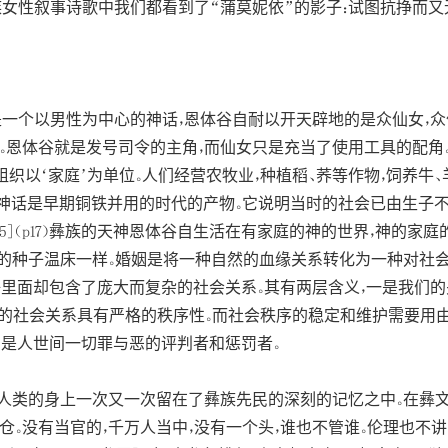
彝族女性叙事诗歌中我们都看到了“蒲莫妮依”的影子：试图抗挣而
是一个以男性为中心的神话，恩体谷自耐以开天辟地的是众仙女，
仙女。恩体谷就是发号司令的主角，而仙女只是充当了使用工具的配
组织以‘家庭’为单位。人们经营农牧业，种植稻、荞等作物，饲养牛
个神话是早期铜铁并用的时代的产物。它说明当时的社会已由生子
5]（p17）彝族的天神恩体谷自生活在有家庭的神的世界，神的家
的种子温床一样。婚姻是将一种自然的血缘关系转化为一种对社
语里面却包含了庞大而复杂的社会关系。其有两层含义，一是我们
的社会关系具有严格的秩序性。而社会秩序的稳定和维护需要用由
神是人世间一切罪与恶的评判者和惩罚者。
人类的身上一次又一次留在了彝族先民的深刻的记忆之中。在彝文经
仓。没有当官的，千万人当中，没有一个头，谁也不管谁。伦理也不讲