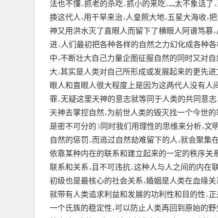
法也不懂。抓老的杀吃。抓小的来吃。......太不
换这代人，用干旱来治，人皇照大地，五星大海收，把海水
神又用洪水灭了直眼人而留下了横眼人阿谱笃慕，
进。人们最初把各种各样的自然之力幻化成各种各
中，不断壮大自己力量企图征服自然的同时又对自
大，其实是人类对自己所形成或发展起来的更先进
眼人和直眼人很大程度上是因为这两代人没有人间
罪。无疑这里天神的意志就等同于人类的共同意志
天神去掌控自然，为前世人类的毁灭找一个今世的罪
是密不可分的）同时我们用理性的思维来分析，文
自然的惩罚。而逃过自然劫难留下的人，就会聚集
依靠某种内在的联系和建立起来的一定的秩序关系
联系和关系，且不可违抗。这种人与人之间的内在
初级也是最核心的社会关系，婚姻是人类在血缘
就带有人类追求利益和发展的功利性和目的性。
一个氏族的稳定性，可以防止人类再回到原始的野