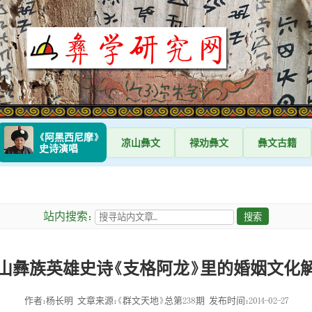
《阿黑西尼摩》
凉山
彝文
禄劝
彝文
彝文
古籍
史诗演唱
站内搜索：
山彝族英雄史诗《支格阿龙》里的婚姻文化
作者：杨长明
文章来源：《群文天地》总第238期
发布时间：2014-02-27