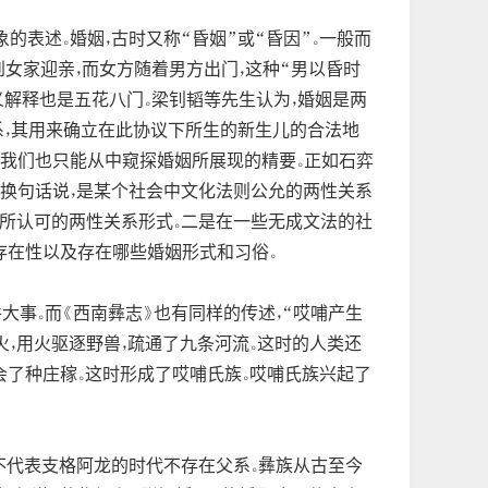
表述。婚姻，古时又称“昏姻”或“昏因”。一般而
到女家迎亲，而女方随着男方出门，这种“男以昏时
义解释也是五花八门。梁钊韬等先生认为，婚姻是两
的协议关系，其用来确立在此协议下所生的新生儿的合法地
，而我们也只能从中窥探婚姻所展现的精要。正如石弈
者换句话说，是某个社会中文化法则公允的两性关系
定所认可的两性关系形式。二是在一些无成文法的社
的存在性以及存在哪些婚姻形式和习俗。
大事。而《西南彝志》也有同样的传述，“哎哺产生
火，用火驱逐野兽，疏通了九条河流。这时的人类还
学会了种庄稼。这时形成了哎哺氏族。哎哺氏族兴起了
不代表支格阿龙的时代不存在父系。彝族从古至今