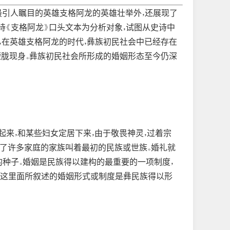
最引人瞩目的英雄支格阿龙的英雄壮举外，还展现了
诗《支格阿龙》口头文本为分析对象，试图从史诗中
，在英雄支格阿龙的时代，彝族初民社会中已经存在
朦胧现身。彝族初民社会所形成的婚姻形态至今仍深
来，和某些妇女定居下来，由于敬畏神灵，过着宗
出了许多家庭的家族叫着最初的民族或世族。婚礼就
成的种子。婚姻是民族得以建构的最重要的一项制度，
，这里面所叙述的婚姻形式或制度是彝民族得以形