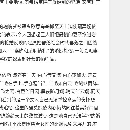
有重要地位，表亲婚革除了群婚制的弊端，又有利于
依的魂魄就被恶鬼欧惹乌基抓至天上迫使蒲莫妮依
力的表示，令人回想起巨人们把最初的妻子拖进岩
史诗中的抢婚反映的是原始部落社会时代部落之间因战
加入了“媒妁和采聘纳礼”的婚姻礼仪，一般会派媒
掌权的奴隶制社会的牺牲品。
哟，忽然有一天，内心慌又惊，内心焚如火，走着
，羊毛在手上，手亦稳当当，羊毛如白云，毛绒似雨降。
天空飞之鹰，白昼伴日闪，黑夜随月翔，晴天伴云翔，阴天
中，我们看到的是一个女人自己无法掌控命运的伤怀悲
可成追忆。这里的蒲莫妮依内心仍然向往着美好而自
被迫嫁给天上的濮兹濮莫，这是她自己无法掌控的婚
诗歌几乎都是围绕着女性的婚姻悲剧来展开的。在