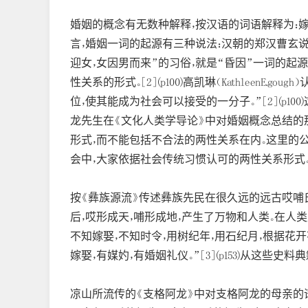
婚姻的概念有无数种解释，按汉语的词语解释为：嫁
言，婚姻一词的起源有三种说法：汉朝的郑汉曹玄说
迎女，女因男而来”的习俗，就是“昏因”一词的起
性关系的形式。[2](p100)高凯琳（Kathle
位，使其能成为社会可以接受的一分子。”[2](p
龙先生在《文化人类学导论》中对婚姻概念总结的
形式，而不能包括不合法的两性关系在内。这里的
会中，大家依据社会传统习惯认可的两性关系形式。”
按《彝族源流》传述彝族先民在很久远的远古哎哺氏
后，哎形成天，哺形成地，产生了万物和人类。在人
不知嫁娶，不知时令，用树纪年，用石纪月，根据花
嫁娶，有媒妁，有婚姻礼仪。”[3](p153)从这
凉山所流传的《支格阿龙》中对支格阿龙的母亲的