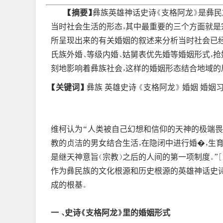
【摘要】
彝族英雄神话史诗《支格阿龙》是彝
当时社会生活的形态，其中最重要的三个方面就是
所呈现出来的有关婚姻的叙述来分析当时社会已经
氏族外婚、等级内婚、姑舅表优先婚等婚姻形式，
刻地影响着彝族社会，这样的婚姻形态结合地域的
【关键词】
彝族 英雄史诗 《支格阿龙》 婚姻 婚姻
维柯认为“人类被自己幻想和信仰的天神的极端畏
教的贞洁的男女结合生活，在隐闭中进行婚�，生
是继天神意旨（宗教）之后的人间的第一项制度。”[
作为彝民族的文化根源和历史根源的英雄神话史诗
成的根基。
一 、史诗《支格阿龙》里的婚姻形式