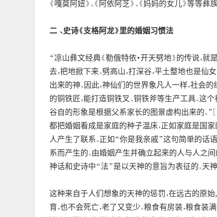
《嘎莫阿妞》、《阿依阿芝》、《妈妈的女儿》等等
二 、史诗《支格阿龙》里的婚姻习惯法
“凉山彝文经典《勒俄特依·开天劈地》的传说，就
去，把地掀下来。劈高山，打深谷，平土整地也是
出来的神。因此，神仙们的世界象凡人一样，社会的
的铜铁匠，能打造铜铁叉、铜铁斧等生产工具。这
谷自的形象是根据父系家长的图景虚构出来的。”[
都把婚姻看成是家庭的种子温床，正如家庭是国家
人产生了联系。正如“你是我亲戚”这句简单的话
系而产生的。由婚姻产生并确立起来的人与人之间
神话和史诗中“法”是以天神的意旨为表征的。天
这种来自于人们想象的天神的惩罚，在远古的原始
育，也不会死亡，老了又变少。粮食有房装，粮食装满