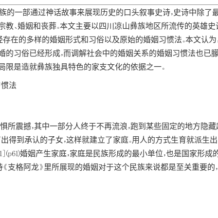
民族的一部通过神话故事来展现历史的口头叙事史诗，史诗中除了
宗教、婚姻和丧葬。本文主要以四川凉山彝族地区所流传的英雄史
存在的多样的婚姻形式和习俗以及原始的婚姻习惯法。本文认为
抢婚的习俗已经形成，而调解社会中的婚姻关系的婚姻习惯法也已
局限是造就彝族独具特色的家支文化的依据之一。
习惯法
惧所震撼，其中一部分人终于不再流浪，跑到某些固定的地方隐藏起
育出得到承认的子女，这样就建立了家庭。用人的方式生育就派生
1](p61)婚姻产生家庭，家庭是民族形成的最小单位，也是国家形
《支格阿龙》里所展现的婚姻对于这个民族来说都是至关重要的