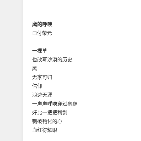
鹰的呼唤
□付荣元
一棵草
也改写沙漠的历史
鹰
无家可归
信仰
浪迹天涯
一声声呼唤穿过雾霾
好比一把把利剑
刺破钙化的心
血红得耀眼