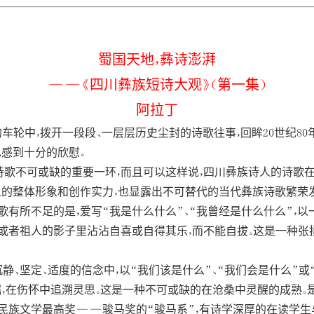
蜀国天地，彝诗澎湃
——《四川彝族短诗大观》（第一集）
阿拉丁
的车轮中，拨开一段段、一层层历史尘封的诗歌往事，回眸20世纪
也感到十分的欣慰。
歌不可或缺的重要一环，而且可以这样说，四川彝族诗人的诗歌
人的整体形象和创作实力，也显露出不可替代的当代彝族诗歌繁荣
有所不足的是，爱写“我是什么什么”、“我曾经是什么什么”，以
者祖人的影子里沾沾自喜或自得其乐，而不能自拔。这是一种张扬
沉静、坚定、适度的信念中，以“我们该是什么”、“我们会是什么”
，在伤怀中追溯灵思。这是一种不可或缺的在沧桑中灵醒的成熟。是
民族文学最高奖——骏马奖的“骏马系”，有诗学深厚的在读学生