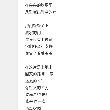
在袅袅的炊烟里
风雅喊出乳名的痛
把门轻轻关上
我家的门
浑身没有上过锁
它们多么的安静
像父亲看着爷爷
在这片黑土地上
回家的路 那一扇
熟悉的木门
像祖父的瞳孔
装满希望 最后
我得 再一次
飞离家园