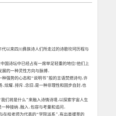
80年代以来四川彝族诗人们所走过的诗歌坎坷历程与
在中国诗坛中已经占有一席举足轻重的地位！他们上
发展的一种灵性方向与脉搏。
一种强势的心态和“说明书”般的言语焚燃诗句，许
、炫耀、排斥、念旧，是一种非理性和固步自封，也
或“我们将是什么”来融入诗情诗境，以探索宇宙人生
一种接纳、融入、包容与考量和追问。
与在校老师为代表的“学院派系”，有出类拔萃的