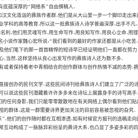
有底蕴深厚的“网络系”自由撰稿人。
汉文化造诣的彝族作者群，他们是从大山里一步一个脚印走出来
业学科的高等教育，所以这一批彝族诗人诗学普遍深厚，出手不凡
名利，他们用灵魂写作，用生命写作，用良知写作，用良心立命，用
名小说作家魏心宏所说：“我们看到的最好的作家还都是从小吃苦
以及他们笔下的那一首首精悍的短诗早已经证明他们一直都在努力
心。当然，这样坚持从良心出发写作的彝族诗人还为数不多。
有或者保持着老中青相结合的创作群体与创作热情不减的态势，
直接创办的民刊文学。这些民间诗刊给彝族诗人们建立了广泛的诗
可以说这些民刊潜藏着许许多多未在诗坛上展露身手的诗写高手
的任何身影，我们只能零零散散地在有关网络上偶尔看到他们贴
忽视的群体，这是一群需要诗界更加关注的目前容易被忽视的旮旯。
系”，他们的创作随时都在互相渗透，如有时候官方报刊的选稿走
常互动构成了一脉脉异彩纷呈的彝诗大系，也凸显了多姿多彩的四