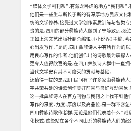
“媒体文学副刊系”，有藏龙卧虎的地方“民刊系”，
他们是一些生与斯长于斯的有深厚地方民族文化和
统的文学修养，接受过文学创作素质训练与各类专
贵的是，四川的部分彝族诗人做到了宁静致远，淡泊
正如上海文艺出版社副总编辑、《小说界》主编、著
心出发写作。”是的，四川彝族诗人中有所作为的
用良心写作的作者，他们创作出的诗歌最为震撼人
更令人值得欣喜的是，在四川彝族诗人群中一直拥
当代文学史有其不可磨灭的贡献与基础。
还值得一提的是，四川民间有了许多家由彝族诗人
宇共荣共处的诗歌创作美好前景与良好互动景象，
这一批彝族诗人在官方刊物与民刊之上找不到他们
写作的深度、力度、厚度以及高品位，是一群不容
四川彝族诗歌作者群，无论是他们代表着什么“派
化模式，这些站在各个不同山系的彝族诗人们的经