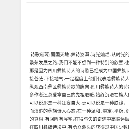
诗歌璀璨；蜀国天地，彝诗澎湃，诗光灿烂。从时光
繁荣发展之路，我们不能不感到一种特别的欣喜，
那是因为四川彝族诗人的诗歌已经成为中国彝族诗
接苍茫，下接地气，一定程度上他们代表着彝族诗
纵观西南彝区彝族诗歌的脉向，四川彝族诗人的诗歌
多作者还总爱拿自己的先祖取暖，始终沉浸在族人或
可以说那是一种狂妄自大，更可以说是一种肤浅。
而滇黔的彝族诗人心态，在一种温和、淡定、平稳、
的真相，有回眸有展望，在得与失的奇迹中高瞻远瞩
在四川彝族诗坛中，有勇立潮头的获得过中国少数