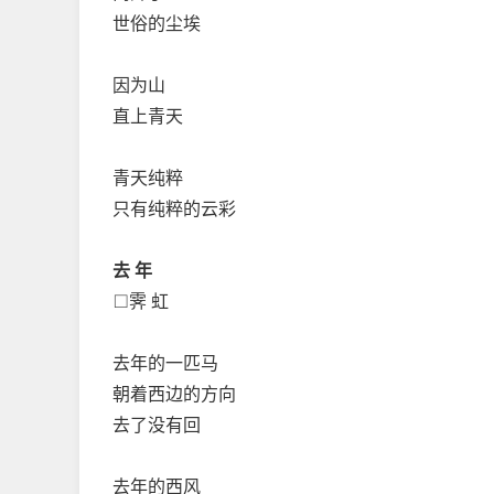
世俗的尘埃
因为山
直上青天
青天纯粹
只有纯粹的云彩
去 年
□霁 虹
去年的一匹马
朝着西边的方向
去了没有回
去年的西风