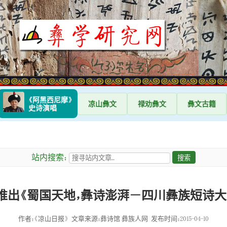
《阿黑西尼摩》
凉山
彝文
禄劝
彝文
彝文
古籍
史诗演唱
站内搜索：
推出《蜀国天地，彝诗澎湃－四川彝族短诗大
作者：《凉山日报》
文章来源：彝诗馆 彝族人网
发布时间：2015-04-10