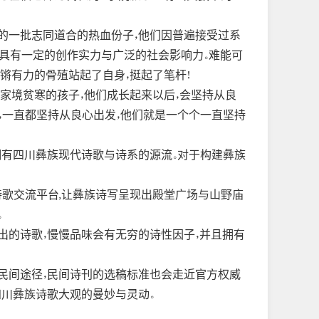
的一批志同道合的热血份子，他们因普遍接受过系
，具有一定的创作实力与广泛的社会影响力。难能可
铿锵有力的骨殖站起了自身，挺起了笔杆！
，家境贫寒的孩子，他们成长起来以后，会坚持从良
，一直都坚持从良心出发，他们就是一个个一直坚持
拥有四川彝族现代诗歌与诗系的源流。对于构建彝族
歌交流平台,让彝族诗写呈现出殿堂广场与山野庙
。
出的诗歌，慢慢品味会有无穷的诗性因子，并且拥有
向民间途径，民间诗刊的选稿标准也会走近官方权威
川彝族诗歌大观的曼妙与灵动。