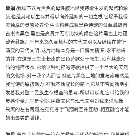
鲁娟：
我脚下这片黑色的母性腹地是我诗歌生发的起点和源
头,也是其赖以生存并得以向外延伸的一切之根,它赐予我得
天独厚的灵感及养份,生长构建成我黑色诗歌的骨血.彝族自
古崇尚黑色,黑色是高贵并无可比拟的颜色.这片黑色土地蕴
藏着彝族几千年来悠久而灿烂的古代文明以及继续在繁衍
演变的现代文明。这片地域本身是一口博大精深、永不枯竭
的井。在这里土生土长出的黑色诗歌处于原生、没有丝毫杂
质的纯粹状态。它给这种纯粹的诗歌提供了一个巨大的天然
的文化场。对于我个人而言,对这片黑色土地的爱与疼痛感是
我写诗的原初动力。在我不断成长的路上,它从不曾间断地引
发着我对整个民族生存根基的思考。所以可以说,它带给我的
灵感份量几乎是全部。民族文化与现代文明对我来说就像一
只鹰的左右两翅,在茫茫苍宇飞翔时互补互助、相互融合才能
划出最美的弧线。
发星：
曾在几年前的一篇有关彝族现代诗的随笔中，我曾预感