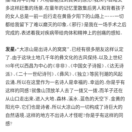
多这样赶集的场景，在童年的记忆里散集后男人和背着孩子
的女人总是一前一后行走在黄昏夕阳下的山路上……一切
都给我留下了难以磨灭的印象。《邪行》是我在一场手术之后
完成的，表述着我对疾病带给肉体和精神上的创痛的感知。
发星：
“大凉山是出诗人的窝窝”。已经有很多朋友这样认定
了。由于这块土地几千年的彝文化的古风保持，以及上世纪
80年代以西昌为中心的《非非》、《中国女子诗报》、《达无诗
派》、《二十一世纪诗刊》、《彝风》、《独立》等民刊潮的风起
云涌。所以在这里作为一名诗人是幸福的、幸运的。你是乎有
这样的同感？就像山顶放羊人去了一拨又一拨，而羊子还在
从山口走出来，进入大地、森林、溪水、蓝色的天空下、金黄的
阳光中。它们也是诗者。所以大凉山的一切构成了诗巨大的
自然语境。这样的地方不出诗人才怪呢？你是乎有这样的同
感?