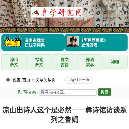
滇南古彝文
《阿黑西尼摩》
在线字词典
史诗演唱
凉山
禄劝
彝文
彝语
视频
彝文
彝文
古籍
故事
位置：
首页
»
文章阅读页
«
返回上一页
站内搜索：
凉山出诗人这个是必然――彝诗馆访谈系
列之鲁娟