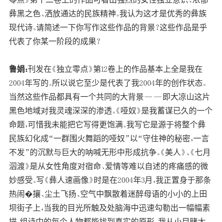
彝黑之色、洒放通达的民族精神。我认为这才是优秀的彝族
现代诗。请简述一下你写作这些作品的背景？这些作品是乎
代表了你某一阶段的成果？
鲁娟：
刊发在《独立零点》第12卷上的作品基本上全是我在
2004年写的。所以说它至少是代表了我2004年的创作状态。
当然这些作品都具有一个共同的大背景——即大凉山这片
黑色地域对我灵魂深深的渗透。《哑奴》是我蓄谋已久的一个
命题，可惜我未能把它写得更饱满。我写它是源于将整个彝
民族幻化成“一群围火舞蹈的哑奴”以“守住神的秘密，一言
不发”的沉默与巨大的呐喊无形中形成抗争。《美人》、《七月
泅渡》是从女性角度对宿命、爱情等难以自述的疼痛感的微
妙感受。写《彝人速画像》时是在2004年3月，我正置身于那条
热闹�攘、尘土飞扬、空气中飘散着迷醉母语的小小的上田
坝街子上，当我的目光所触及处脑海中迅速勾勒出一幅幅素
描，组诗中的每个人物都能找到真实的原形。我从小目睹太