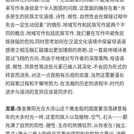
来写作本身就是个令人困惑的问题。这里面的确存在着“许
多原生的民族文化语感、诗性、根性、自然性会在嫁接过程中
失去一定生动因素”的情形，地域写作和民族写作是两个不
同的概念，地域写作包括民族写作。我们要在写作中避免民
族狭隘的危险,同时思考如何在汉语文化语境中保留母语语
感使之相互融汇碰撞出更加瑰丽的奇葩，这一直是地域诗者
尝试飞翔的方向。而由于地域对写作者的深厚熏陶，母语语
感、根性、异质性等这些元素已植入其深处，不会因为形式的
转变而消失。对这一点我抱有乐观的态度，当然这需要漫长
的探索过程和不懈地努力。在浩瀚的历史的进程中，时代的
进步与语词的变异应该是同步的。
发星：
像金黄阳光在大凉山这个黄金般的国度要浩荡肆意每
年的大多时光一样，这里的族人以及植物、空气、石头……都
充满了自然的阳性、硬性、生存的热情狂烈。从你发在《独立。
零点》第十二卷上的作品可看出强烈的女性独立意识、浓郁