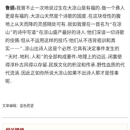
鲁娟：
我曾不止一次地说过生在大凉山是有福的，做一个彝人
更是有福的。大凉山天然是个诗歌的国度。在这块母性的腹
地上从天而降的灵感随处可有。就如我曾在一首名为“在凉
山”的诗中写道“在凉山盛产最好的诗人/他们深谙一切诗歌
的伎俩/但从不运用这样的技巧/他们从不违背祖训和真
实……”。凉山出诗人这是个必然，它具有决定事件发生的
“天时、地利、人和”的全部构成要件：地理上的边远、闭塞使
得淳朴古风得以存留，民族文化的积淀和传承，野性血质的代
代流淌。因此正如你所说大凉山如果不出诗人那才是怪事
呢。
文章编辑：蓝色愿望