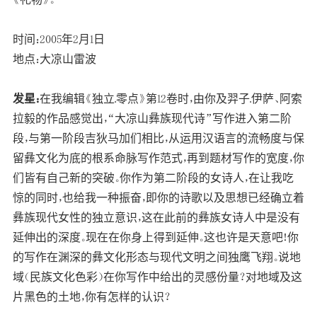
时间：2005年2月1日
地点：大凉山雷波
发星：
在我编辑《独立.零点》第12卷时，由你及羿子.伊萨、阿索
拉毅的作品感觉出，“大凉山彝族现代诗”写作进入第二阶
段，与第一阶段吉狄马加们相比，从运用汉语言的流畅度与保
留彝文化为底的根系命脉写作范式，再到题材写作的宽度，你
们皆有自己新的突破。你作为第二阶段的女诗人，在让我吃
惊的同时，也给我一种振奋，即你的诗歌以及思想已经确立着
彝族现代女性的独立意识，这在此前的彝族女诗人中是没有
延伸出的深度。现在在你身上得到延伸。这也许是天意吧！你
的写作在渊深的彝文化形态与现代文明之间独鹰飞翔。说地
域（民族文化色彩）在你写作中给出的灵感份量？对地域及这
片黑色的土地，你有怎样的认识？