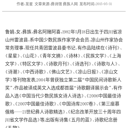
作者：发星
文章来源：彝诗馆 彝族人网
发布时间：2015-05-31
鲁娟，女，彝族，彝名阿赌阿喜，1982年5月18日出生于四川省凉
山州雷波县，系中国少数民族作家学会会员，凉山州作家协会
常务理事，现任共青团雷波县委书记。有作品陆续在《诗刊》、
《星星》、《山花》、《青年文摘》、《诗林》、《民族文学》、《上海
文学》、《特区文学》、《诗歌月刊》、《诗选刊》、《诗歌与人》、
《诗潮》、《中西诗歌》、《佛山文艺》、《凉山日报》、《凉山文
学》等刊物发表,2004年曾获独立第二届“中国民间诗歌新人
奖”，作品被译成英文入选成都首届“诗歌翻译展示会”，有作
品入选《中国当代少数民族女诗人诗选》、《2006中国最佳诗
歌》、《2007中国最佳诗歌》、《中国诗库2007卷》、《第三座慕
俄格----21世纪彝人诗歌精选》、《纪念改革开放三十周年四
川省文学作品选》等,出版有诗集《五月的蓝》、诗歌纪念册
《礼物》。