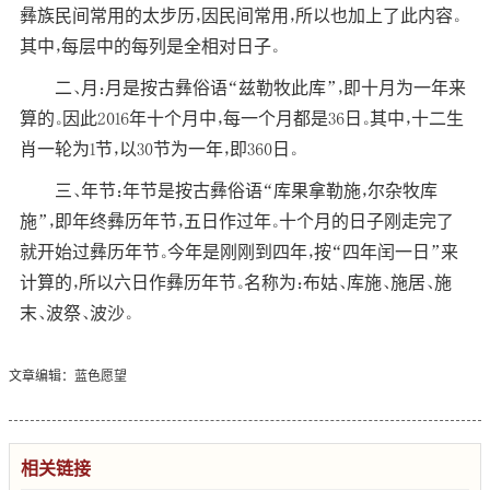
彝族民间常用的太步历，因民间常用，所以也加上了此内容。
其中，每层中的每列是全相对日子。
二、月：月是按古彝俗语“兹勒牧此库”，即十月为一年来
算的。因此2016年十个月中，每一个月都是36日。其中，十二生
肖一轮为1节，以30节为一年，即360日。
三、年节：年节是按古彝俗语“库果拿勒施，尔杂牧库
施”，即年终彝历年节，五日作过年。十个月的日子刚走完了
就开始过彝历年节。今年是刚刚到四年，按“四年闰一日”来
计算的，所以六日作彝历年节。名称为：布姑、库施、施居、施
末、波祭、波沙。
文章编辑：蓝色愿望
相关链接