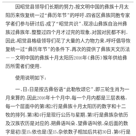
因昭觉县领导们长期的努力，按文明中国的彝族十月太
阳历来恢复统一过“彝历年节”的呼吁，四省区彝族同胞专家
学者们参与研讨后，成了“昭觉共识”。现凉山彝族自治州彝
族过彝族年，整整过四个月才过完的现象，对国对民都不利。
因此，昭觉县格级领导们花了大量的人力物力来，呼吁倡导恢
复统一过“彝历年节”的条件下，再次的提供了彝族天文历法
――文明中国的彝族十月太阳历2016年《彝历》猴年供给彝
历所需者们使用。
使用说明如下：
一、日：日是按古彝俗语“此勒牧颂它”，即三轮生肖为一
月来算的。因此2016年十个月中，每一个月内都是三层表格，
每一个层面中的第1和2行是彝族十月太阳历的数字和十二
牧的排列。第3和4行是现行公历与星期。第5行是彝族杂依历
及汉族农历是对应的，朔彝语叫朵、望彝语叫依，朵后面的数
字是初1至15；依也是1至15，杂依数子相加后共初30日。第6行是