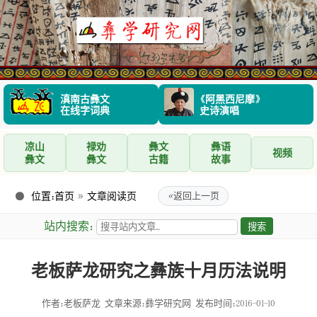
滇南古彝文
《阿黑西尼摩》
在线字词典
史诗演唱
凉山
禄劝
彝文
彝语
视频
彝文
彝文
古籍
故事
位置：
首页
»
文章阅读页
«
返回上一页
站内搜索：
老板萨龙研究之彝族十月历法说明
作者：老板萨龙
文章来源：彝学研究网
发布时间：2016-01-10