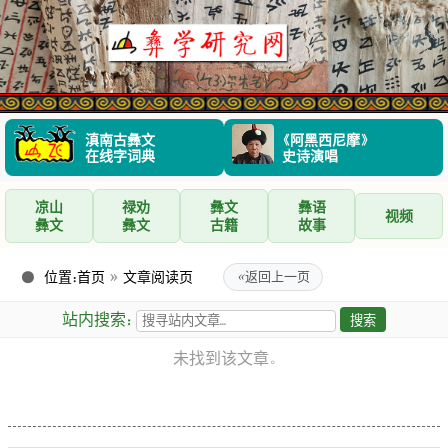
滇南古彝文
《阿黑西尼摩》
在线字词典
史诗演唱
凉山
禄劝
彝文
彝语
视频
彝文
彝文
古籍
故事
位置：
首页
»
文章阅读页
«
返回上一页
站内搜索：
未找到该文章。