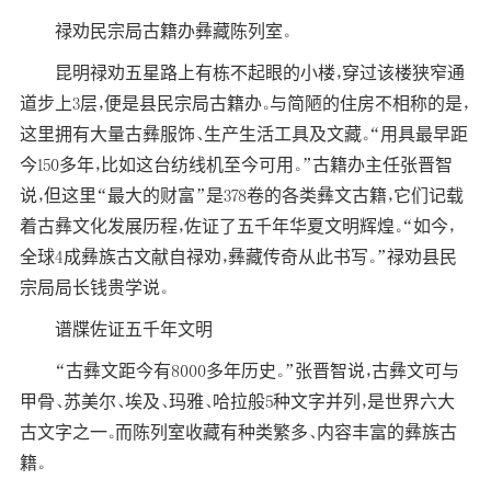
禄劝民宗局古籍办彝藏陈列室。
昆明禄劝五星路上有栋不起眼的小楼，穿过该楼狭窄通
道步上3层，便是县民宗局古籍办。与简陋的住房不相称的是，
这里拥有大量古彝服饰、生产生活工具及文藏。“用具最早距
今150多年，比如这台纺线机至今可用。”古籍办主任张晋智
说，但这里“最大的财富”是378卷的各类彝文古籍，它们记载
着古彝文化发展历程，佐证了五千年华夏文明辉煌。“如今，
全球
4成彝族古文献自禄劝，彝藏传奇从此书写。”禄劝县民
宗局局长钱贵学说。
谱牒佐证五千年文明
“古彝文距今有8000多年历史。”张晋智说，古彝文可与
甲骨、苏美尔、埃及、玛雅、哈拉般5种文字并列，是世界六大
古文字之一。而陈列室收藏有种类繁多、内容丰富的彝族古
籍。