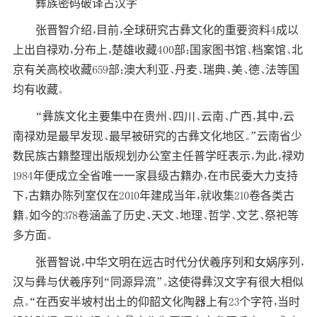
彝族密码破译古汉字
张晋智介绍，目前，全球研究古彝文化的重要资料4成以
上出自禄劝，分布上，楚雄收藏400部；国家图书馆、档案馆、北
京有关高校收藏659部；澳大利亚、丹麦、瑞典、美、德、法等国
均有收藏。
“彝族文化主要集中在
贵州
、四川、云南、广西，其中，云
南禄劝是最早
发现
、最早被研究的古彝文化地区。”云南省少
数民族古籍整理出版规划办公室主任普学旺表示，为此，禄劝
1984年便成立全省唯一一家县级古籍办，在市民委大力支持
下，古籍办陈列室仅在2010年建成当年，就收集210卷各类古
籍。如今的378卷涵盖了历史、天文、
地理
、哲学、文艺、祭祀等
多方面。
张晋智说，中华文明在远古时代分伏羲序列和女娲序列，
汉与彝与伏羲序列“同源异流”。这使得彝汉文字有很大相似
点。“在西安半坡村出土的仰韶文化陶器上有23个字符，当时