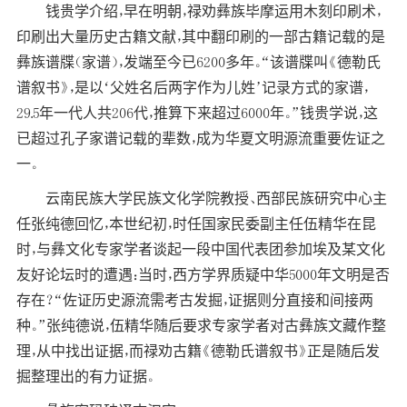
钱贵学介绍，早在明朝，禄劝彝族毕摩运用木刻印刷术，
印刷出大量历史古籍文献，其中翻印刷的一部古籍记载的是
彝族谱牒（家谱），发端至今已6200多年。“该谱牒叫《德勒氏
谱叙书》，是以‘父姓名后两字作为儿姓’记录方式的家谱，
29.5年一代人共206代，推算下来超过6000年。”钱贵学说，这
已超过孔子家谱记载的辈数，成为华夏文明源流重要佐证之
一。
云南
民族
大学民族文化学院教授、西部民族研究中心主
任张纯德回忆，本世纪初，时任国家民委副主任伍精华在昆
时，与彝文化专家学者谈起一段中国代表团参加埃及某文化
友好论坛时的遭遇：当时，西方学界质疑中华5000年文明是否
存在？“佐证历史源流需考古发掘，证据则分直接和间接两
种。”张纯德说，伍精华随后要求专家学者对古彝族文藏作整
理，从中找出证据，而禄劝古籍《德勒氏谱叙书》正是随后发
掘整理出的有力证据。