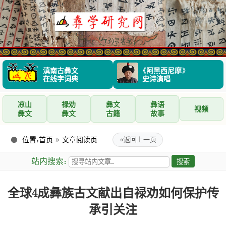
滇南古彝文
《阿黑西尼摩》
在线字词典
史诗演唱
凉山
禄劝
彝文
彝语
视频
彝文
彝文
古籍
故事
位置：
首页
»
文章阅读页
«
返回上一页
站内搜索：
全球4成彝族古文献出自禄劝如何保护传
承引关注