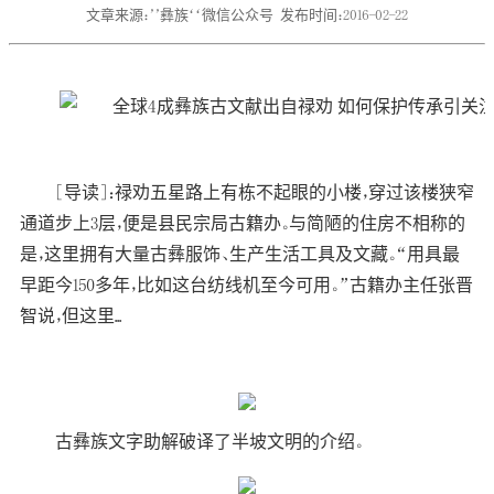
文章来源：’’彝族‘‘微信公众号
发布时间：2016-02-22
[导读]：禄劝五星路上有栋不起眼的小楼，穿过该楼狭窄
通道步上3层，便是县民宗局古籍办。与简陋的住房不相称的
是，这里拥有大量古彝服饰、生产生活工具及文藏。“用具最
早距今150多年，比如这台纺线机至今可用。”古籍办主任张晋
智说，但这里...
古
彝族
文字助解破译了半坡文明的介绍。