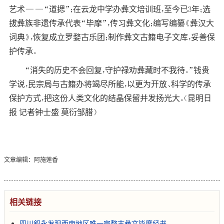
艺术——“道揌”；在云龙中学办彝文培训班，至今已3年；选
拔彝族非遗传承代表“毕摩”，传习彝文化；编写编纂《彝汉大
词典》，恢复成立罗婺古乐团；制作彝文古籍电子文库，妥善保
护传承。
“消失的历史不会回复，守护禄劝彝藏时不我待。”钱贵
学说，民宗局与古籍办将竭尽所能，以更为开放、科学的传承
保护方式，把这份人类文化的结晶保留并发扬光大。（昆明日
报 记者钟士盛 莫衍邹腊）
文章编辑：阿施莲香
相关链接
四川叙永发现西南地区唯一完整古彝文毕摩经书