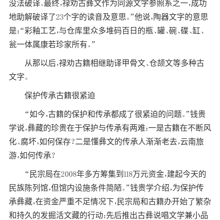
没法破译。最终，禄劝古彝文作为同源文字参照系之一，成功
地助解破译了23个字的读音及意思。”他说，陶器文字的意思
是：“彩釉工艺，与仓库里众多堆码百日的瓶、罐、碗、碟、缸、
瓮一体属康若珍家所有。”
从那以后，禄劝古籍相继助译甲骨文、仓颉文等多种古
文字。
保护
传承
古籍很紧迫
“如今，古籍的保护和传承都成了很紧迫的问题。”钱贵
学说，彝藏的珍贵在于保护与传承有两难：一是古籍在不断风
化、腐坏，
如何
保存？二是懂彝文的传承人渐渐老去，云南
旅
游
，如何传承？
“民宗局在2008年多方筹集到118万元资金，建起今天的
民族陈列馆，但馆内设施条件简陋。”钱贵学介绍，为保护传
承彝藏，在资金严重不足情况下，民宗局和古籍办开始了繁杂
和持久的发掘活文藏的行动：先后推出古彝说唱文学兼小品