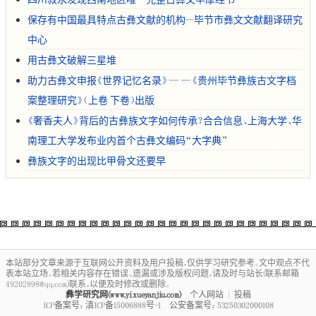
保存有中国最具特点古彝文献的机构--毕节市彝文文献翻译研究
中心
用古彝文破解三星堆
助力古彝文申报《世界记忆名录》——《贵州毕节彝族古文字档
案整理研究》（上卷 下卷）出版
《奢香夫人》背后的古彝族文字如何传承？合合信息、上海大学、华
南理工大学发布业内首个古彝文编码“大字典”
彝族文字的出现比甲骨文还要早
本站部分文章来源于互联网公开资料及用户投稿，仅供学习研究参考。文中观点不代
表本站立场。若相关内容存在错误、遗漏或涉及版权问题，请及时与站长(联系邮箱
49202898@qq.com)联系，以便及时修改或删除。
彝学研究网(www.yixueyanjiu.com)
个人网站
|
投稿
ICP备案号：
滇ICP备15006888号-1
公安备案号：
53250302000108