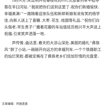
11时06分，从昆明开往攀枝花的6162次旅客列车平稳停
靠在羊臼河站。“我就把你们送到这里了，祝你们新婚愉快、
幸福美满！”一路随着迎亲队伍和新郎新娘有说有笑的杨学
佳，向新人送上了喜糖、大枣、花生、桂圆等礼品。“祝你们白
头偕老，早生贵子！”撒着花瓣的车站值班员杨兴平大声送上
祝福，引来笑声洒落一地。
声传情、曲达意。春天的大凉山深处，美丽的婚礼“彝族
风”醉了小站，一趟趟开向远方的幸福列车，一个个铁路职工
的灿烂笑脸，都被定格在了彝族老乡们倍加珍惜的光盘里。
文章编辑：阿施莲香