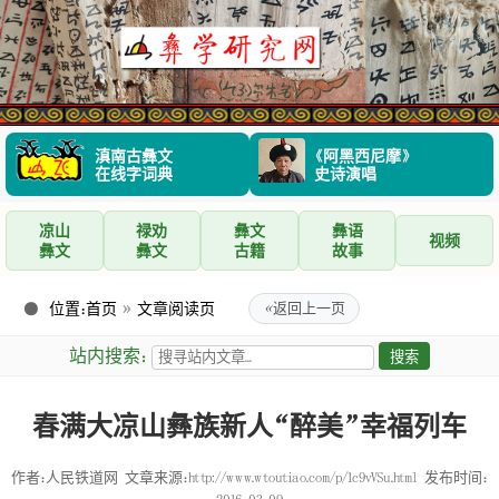
滇南古彝文
《阿黑西尼摩》
在线字词典
史诗演唱
凉山
禄劝
彝文
彝语
视频
彝文
彝文
古籍
故事
位置：
首页
»
文章阅读页
«
返回上一页
站内搜索：
春满大凉山彝族新人“醉美”幸福列车
作者：人民铁道网
文章来源：http://www.wtoutiao.com/p/1c9vVSu.html
发布时间：