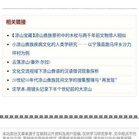
相关链接
【凉山宝藏】凉山彝族祭祀中的木杖与两千年前文物惊人相似
小凉山彝族疾病文化的人类学研究——以宁蒗县跑马坪乡沙力
坪村为例
云落凉山(番外:尔拉)
文化交流视域下凉山彝语的汉语借词现象探析
20世纪50年代凉山彝族民间文学的搜集整理与“再发现”
庄学本：用镜头记录下半个世纪前的大凉山
本站部分文章来源于互联网公开资料及用户投稿，仅供学习研究参考。文中观点不代
表本站立场。若相关内容存在错误、遗漏或涉及版权问题，请及时与站长(联系邮箱