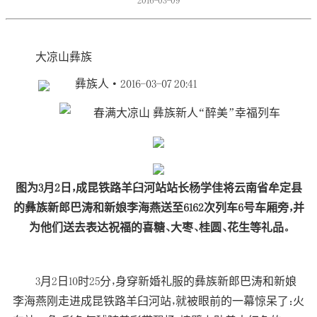
2016-03-09
大凉山
彝族
彝族人
· 2016-03-07 20:41
图为3月2日，成昆铁路羊臼河站站长杨学佳将云南省牟定县
的彝族新郎巴涛和新娘李海燕送至6162次列车6号车厢旁，并
为他们送去表达祝福的喜糖、大枣、桂圆、花生等礼品。
3月2日10时25分，身穿新婚礼服的彝族新郎巴涛和新娘
李海燕刚走进成昆铁路羊臼河站，就被眼前的一幕惊呆了：火