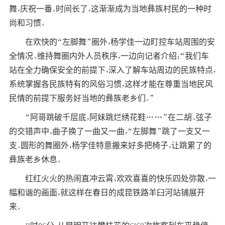
舞，庆祝一番。时间长了，这渐渐成为当地彝族村民的一种时
尚和习惯。
在欢快的“左脚舞”圈外，杨学佳一边盯控车站周围的安
全情况、维持舞圈内外人员秩序，一边向记者介绍：“我们车
站在全力确保安全的前提下，深入了解车站周边的民族特点，
系统掌握各民族特有的风俗习惯，这样才能在尊重当地民风
民情的前提下服务好当地的彝族老乡们。”
“阿哥跳破千层底，阿妹跳烂绣花鞋……”在二胡、弦子
的交错声中，曲子换了一曲又一曲，“左脚舞”跳了一支又一
支。圆形的舞圈外，杨学佳特意搬来好多把椅子，让跳累了的
彝族老乡休息。
红红火火的热闹直冲云霄，欢欢喜喜的快乐四处弥散，一
幅和谐的画面，就这样在春日的成昆铁路羊臼河站铺展开
来。