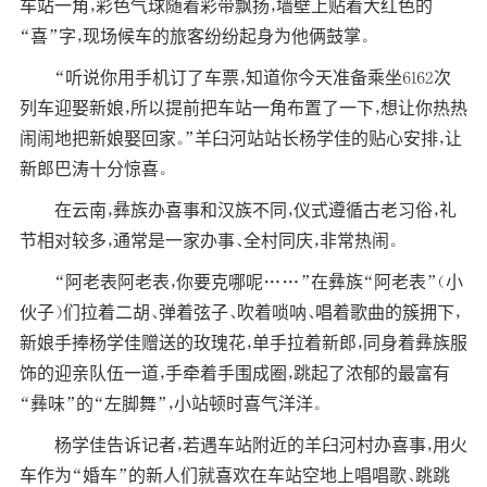
车站一角，彩色气球随着彩带飘扬，墙壁上贴着大红色的
“喜”字，现场候车的旅客纷纷起身为他俩鼓掌。
“听说你用手机订了车票，知道你今天准备乘坐6162次
列车迎娶新娘，所以提前把车站一角布置了一下，想让你热热
闹闹地把新娘娶回家。”羊臼河站站长杨学佳的贴心安排，让
新郎巴涛十分惊喜。
在云南，彝族办喜事和汉族不同，仪式遵循古老习俗，礼
节相对较多，通常是一家办事、全村同庆，非常热闹。
“阿老表阿老表，你要克哪呢……”在彝族“阿老表”（小
伙子）们拉着二胡、弹着弦子、吹着唢呐、唱着歌曲的簇拥下，
新娘手捧杨学佳赠送的玫瑰花，单手拉着新郎，同身着彝族服
饰的迎亲队伍一道，手牵着手围成圈，跳起了浓郁的最富有
“彝味”的“左脚舞”，小站顿时喜气洋洋。
杨学佳告诉记者，若遇车站附近的羊臼河村办喜事，用火
车作为“婚车”的新人们就喜欢在车站空地上唱唱歌、跳跳