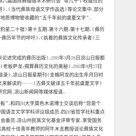
“第六届国际彝缅语学术研讨会”等几十个权威性的
用》、《当代彝族母语文学作品选》等论文集中。部分
京地质博物管收藏的“五千年前的虞夏文字”。
豹星二十宿》第十五期，第十六期，第十七期。《彝历
一彝历年节的呼吁》，《执着的彝族文化传承者》三
来论述完成的彝历出版》。2011年3月26日凉山日报都
老板萨龙：揭算彝历文化的奥秘》，2011年9月27日
访谈录》，凉山日报星期刊《支格阿龙的出生年月日时
彝文来解读的——《古彝文破译五千年前虞夏文字》
学研究网、凉山新闻网等媒体报道。
老板”。和四川大学莫色木诺博士交谈后称“您是个
中国语言文学学科评议组成员，四川省哲学社科重点
会委员，凉山州民族文化基金评审专家。享受国务
川省高校十佳青年教师的阿牛木支教授谈论彝族文化