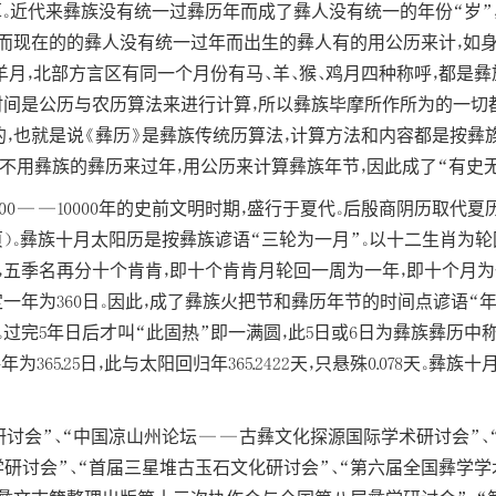
算。近代来彝族没有统一过彝历年而成了彝人没有统一的年份“岁”
而现在的的彝人没有统一过年而出生的彝人有的用公历来计，如身
羊月，北部方言区有同一个月份有马、羊、猴、鸡月四种称呼，都是
时间是公历与农历算法来进行计算，所以彝族毕摩所作所为的一切都
，也就是说《彝历》是彝族传统历算法，计算方法和内容都是按彝
不用彝族的彝历来过年，用公历来计算彝族年节，因此成了“有史无
500——10000年的史前文明时期，盛行于夏代。后殷商阴历取
1页）。彝族十月太阳历是按彝族谚语“三轮为一月”。以十二生肖为
，五季名再分十个肯肯，即十个肯肯月轮回一周为一年，即十个月为
恒定一年为360日。因此，成了彝族火把节和彝历年节的时间点谚语“年
年节。过完5年日后才叫“此固热”即一满圆，此5日或6日为彝族彝历
65.25日，此与太阳回归年365.2422天，只悬殊0.078天。
研讨会”、“中国凉山州论坛——古彝文化探源国际学术研讨会”、
学研讨会”、“首届三星堆古玉石文化研讨会”、“第六届全国彝学学