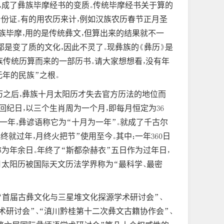
，成了彝族毕摩经书的变质。传统毕摩经书关于算的
份证。有的用农历来计，例如汉族农历春节正月圣
彝族毕摩，用的是传统彝文，但算出来的结果就不一
是变了质的文化，因此不灵了。现彝族的《彝历》是
族传统历算而来的一部历书。请大家想想看，没有年
年的民族”之根。
代夏历之后，彝族十月太阳历才失去官方历法的地位而
轮回纪日，以三个生肖周为一个月，即每月恒定为36
一年，彝谚语称它为“十月为一年”。就成了千古尔
终就过年，月终火把节”使用至今。其中：一年360日
中称为年余日。年终了“斯都杂赫衣”五日作为过年日，
彝族十月太阳历被国际天文历法学界称为“最科学、最密
“首届古彝文化与三星堆文化探源学术研讨会”、
术研讨会”、“滇川黔桂第十二次彝文古籍协作会”、