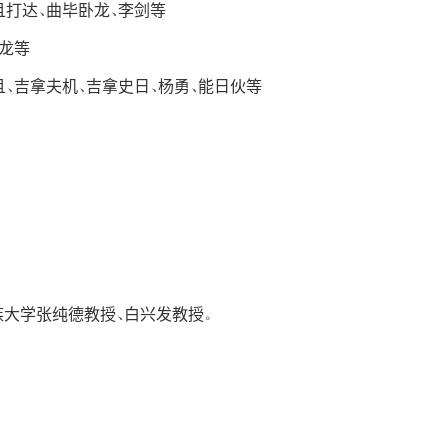
且打达、曲毕卧龙、李剑等
吉龙等
且、吉拿夫机、吉拿史日、杨勇、能日伙等
族大学张纯德教授、白兴发教授。