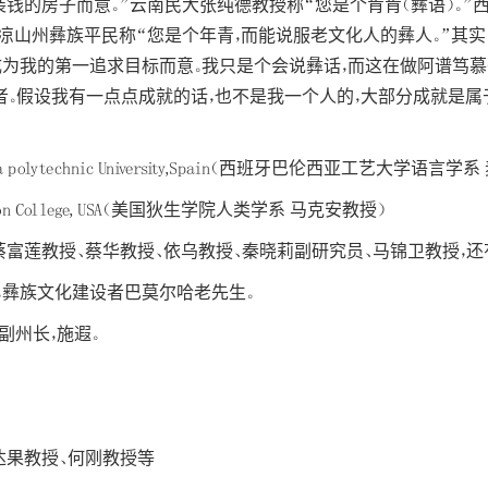
钱的房子而意。”云南民大张纯德教授称“您是个肯肯（彝语）。
凉山州彝族平民称“您是个年青，而能说服老文化人的彝人。”其实“
为我的第一追求目标而意。我只是个会说彝话，而这在做阿谱笃慕子
动者。假设我有一点点成就的话，也不是我一个人的，大部分成就是
,Valencia polytechnic University,Spain（西班牙巴伦西亚工艺大学语
y,Dickinson College, USA（美国狄生学院人类学系 马克安教授）
蔡富莲教授、蔡华教授、依乌教授、秦晓莉副研究员、马锦卫教授，还
，彝族文化建设者巴莫尔哈老先生。
副州长，施遐。
达果教授、何刚教授等