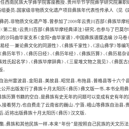
学者，兼任西南民族大学彝学院客座教授、贵州毕节学院彝学研究院兼
俗组委员，国家级非物质文化遗产项目彝族年代表性传承人
（见《
彝药，非物质文化遗产等。曾参加了2008年云贵川百部《彝族毕摩经
项目（第二批）云贵川百部《彝族毕摩经典译注》研究。也参与了巴莫
的沙玛曲毕家支系《金阳•曲毕家谱》、中国彝族谱牒选编 沙马卷
易经—兼论彝文化的同源性》、《彝族千家性》、《凉山彝学》等编
彝历年节》、《彝历日经》、《彝历年经》、《彝族历算》、《彝历易杂
族姓氏起名学》、《彝族毕摩辞典》、《三星堆文物之我见》、《彝医古彝
版。
自治州雷波县、金阳县、美故县、昭觉县、布拖县、普格县等十六个
社公开出版发行了彝族十月太阳历《彝历》彝文版一书。本书全用
彝族历算书籍的空白。是彝族有史无年的问题可以变成有史有年的路
人接着努力，也自费走了云南省的巍山、宁蒗、峨山等彝族自治县，贵
后，近将出版彝族十月太阳历《彝历》汉文版。
续集。彝族和其他民族一样，本来“年份”是按照自己民族的天文历