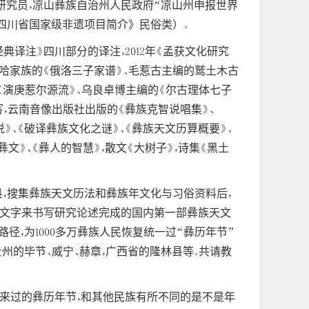
职研究员，凉山彝族自治州人民政府“凉山州申报世界
四川省国家级非遗项目简介》民俗类）
。
典译注》四川部分的译注，2012年《孟获文化研究
尔哈家族的《俄洛三子家谱》、毛惹古主编的鹫土木古
《演庚惹尔源流》、乌良卓博主编的《尔古理体七子
写，云南音像出版社出版的《彝族克智说唱集》、
说》、《破译彝族文化之谜》、《彝族天文历算概要》、
文》、《彝人的智慧》，散文《大树子》，诗集《黑土
县，搜集彝族天文历法和彝族年文化与习俗资料后，
彝文字来书写研究论述完成的国内第一部彝族天文
径，为1000多万彝族人民恢复统一过“彝历年节”
州的毕节、威宁、赫章，广西省的隆林县等。共请教
法来过的彝历年节，和其他民族有所不同的是不是年