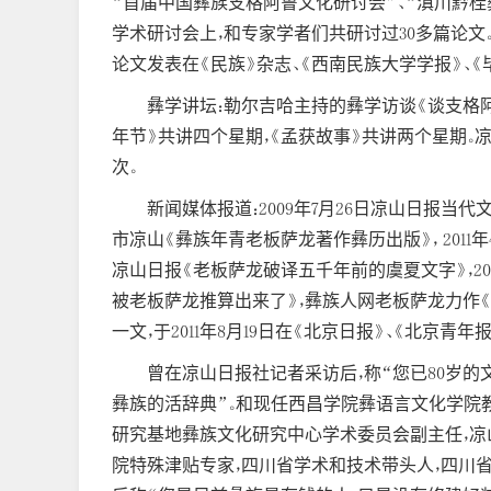
“首届中国彝族支格阿鲁文化研讨会”、“滇川黔
学术研讨会上，和专家学者们共研讨过30多篇论文
论文发表在《民族》杂志、《西南民族大学学报》、《
彝学讲坛：勒尔吉哈主持的彝学访谈《谈支格阿
年节》共讲四个星期，《孟获故事》共讲两个星期。
次。
新闻媒体报道：2009年7月26日凉山日报当代
市凉山《彝族年青老板萨龙著作彝历出版》， 2011年
凉山日报《老板萨龙破译五千年前的虞夏文字》，2
被老板萨龙推算出来了》，彝族人网老板萨龙力作
一文，于2011年8月19日在《北京日报》、《北京
曾在凉山日报社记者采访后，称“您已80岁
彝族的活辞典”。和现任西昌学院彝语言文化学院
研究基地彝族文化研究中心学术委员会副主任，凉
院特殊津贴专家，四川省学术和技术带头人，四川