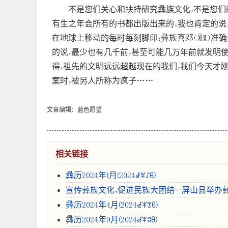
不是您们关心和扶持研究彝族文化，不是您们
有生之年会所有的书都出版出来的。我也肯定的说
在地球上移动的每时每刻脚印；彝族喜邓（ꑞꅉ）准
的说，最少也有几千前，甚至可能几万年前就发明
得，祖先的文明远远超越现在的我们，我们今天才
案时，被另人所称为疯子……
文章编辑：蓝色愿望
相关链接
彝历2024年1月(2024ꆀꈎꋍꆪ)
宣传彝族文化，促进民族大团结--屏山县举办
彝历2024年4月(2024ꆀꈎꇖꆪ)
彝历2024年9月(2024ꆀꈎꈬꆪ)