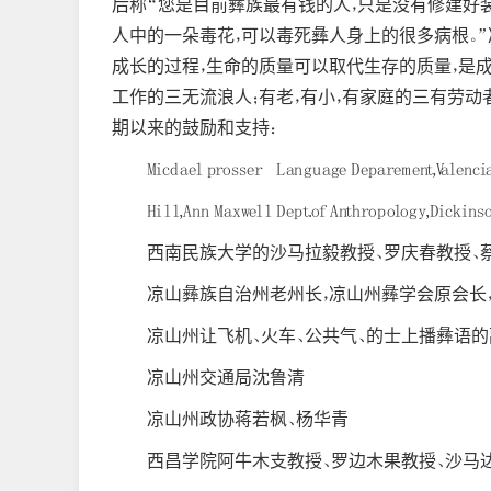
后称“您是目前彝族最有钱的人，只是没有修建好装
人中的一朵毒花，可以毒死彝人身上的很多病根。”
成长的过程，生命的质量可以取代生存的质量，是成
工作的三无流浪人；有老，有小，有家庭的三有劳
期以来的鼓励和支持：
Micdael prosser Language Deparement
Hill,Ann Maxwell Dept.of Anthropolog
西南民族大学的沙马拉毅教授、
罗庆春教授、
凉山彝族自治州老州长，凉山州彝学会原会长
凉山州让飞机、火车、公共气、的士上播彝语的
凉山州交通局沈鲁清
凉山州政协蒋若枫、杨华青
西昌学院阿牛木支教授、罗边木果教授、沙马