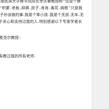
”西南民族大学彝学院院长罗庆春教授称“您是个彝
积累、老板、辞典、房子、肯肯、毒花、病根”只是我
孙该做的事，我是个笨小孩。我是个无房，无车，无
属于关心和支持过我的人，特别感谢以下专家学者长
言学系 麦克尔教授）
有教过我的所有老师。