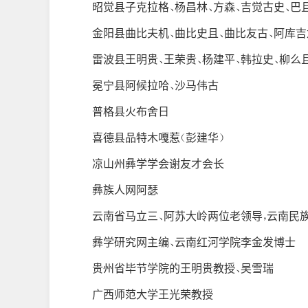
昭觉县子克拉格、杨昌林、方森、吉觉古史、巴
金阳县曲比夫机、曲比史且、曲比友古、阿库
雷波县王明贵、王荣贵、杨建平、韩拉史、柳么
冕宁县阿候拉哈、沙马伟古
普格县火布舍日
喜德县品特木嘎惹（彭建华）
凉山州彝学学会谢友才会长
彝族人网阿瑟
云南省
马立三、阿苏大岭两位老领导，云南民
彝学研究网主编、云南红河学院李金发博士
贵州省毕节学院的王明贵教授、吴雪瑞
广西师范大学王光荣教授