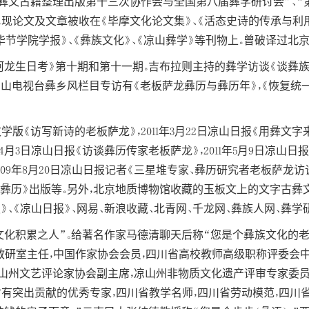
桂彝文古籍整理出版第十三次协作会与全国第八届彝学研讨会”、
。现论文及文章被收在《毕摩文化论文集》、《活态史诗的传承与利
毕节学院学报》、《彝族文化》、《凉山彝学》等刊物上。曾破译过北
龙生日考》第十期和第十一期。吉布拉则主持的彝学访谈《谈彝族
凉山电视台彝乡风栏目专访有《老板萨龙彝历与彝历年》，《恢复统
文学版《访写新诗的老板萨龙》，2011年3月22日凉山日报《用彝文字
4月3日凉山日报《访谈彝历传家老板萨龙》，2011年5月9日凉山日报《
009年8月20日凉山日报记者《三星堆专家、彝历研究者老板萨龙
《彝历》出版等。另外，北京地质博物馆收藏的玉板文上的文字古
青年报》、《凉山日报》、网易、新浪收藏、北青网、千龙网、彝族人网、彝
的文化积累之人”。给著名作家马德清聊天后称“您是个彝族文化的
教研室主任，中国作家协会会员，四川省高校教师高级职称评委会
山州文艺评论家协会副主席，凉山州非物质文化遗产评审专家委员
省有突出贡献的优秀专家，四川省教学名师，四川省劳动模范，四