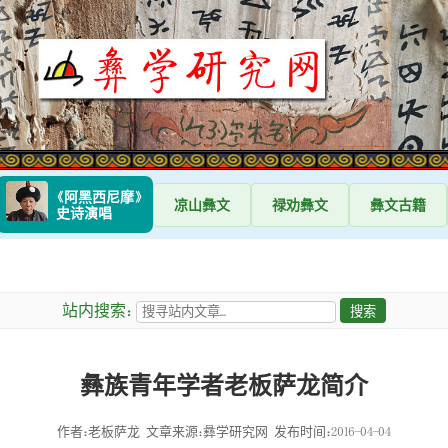
《阿黑西尼摩》
凉山
彝文
禄劝
彝文
彝文
古籍
史诗演唱
站内搜索：
彝族青年学者老板萨龙简介
作者：老板萨龙
文章来源：彝学研究网
发布时间：2016-04-04