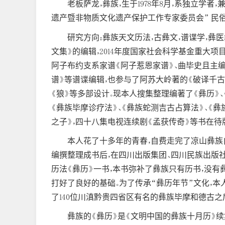
老板萨龙，彝族，生于1978年8月，系独立
遗产暨非物质文化遗产保护工作专家委员会” 民
研究方向：彝族天文历法，古彝文，谱谍学，彝医
文集》的编辑，2014年度国家社会科学基金重大
阿子布约支系家谱《阿子惹恩家谱》、曲毕史且主编
谱》等谱谍编辑，也参与了阿苏大岭著的《破译千古
《狼》等多部设计。现本人搜集整理编著了《彝历》、《
《彝族毕摩诊疗法》、《彝族蛇测吉古占算法》、《彝
之子》，四十八集电视连续剧《孟获传奇》等书在待
本人花了十多年的青春，自费走完了凉山彝族
编撰整理成书后，在四川出版集团、四川民族出版
历法《彝历》一书，本书弥补了彝族只有历书，没有
打好了良好的基础。为了传承“彝历年节”文化，本
了140位川滇黔贵四省区有名的彝族毕摩和德古之
彝族的《彝历》是《文明中国的彝族十月历》