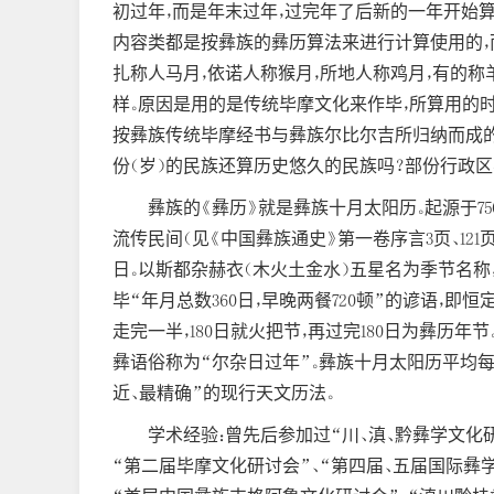
初过年，而是年末过年，过完年了后新的一年开始
内容类都是按彝族的彝历算法来进行计算使用的，
扎称人马月，依诺人称猴月，所地人称鸡月，有的称
样。原因是用的是传统毕摩文化来作毕，所算用的
按彝族传统毕摩经书与彝族尔比尔吉所归纳而成的
份（岁）的民族还算历史悠久的民族吗？部份行政区
彝族的《彝历》就是彝族十月太阳历。起源于7
流传民间（见《中国彝族通史》第一卷序言3页、12
日。以斯都杂赫衣（木火土金水）五星名为季节名称
毕“年月总数360日，早晚两餐720顿”的谚语，即
走完一半，180日就火把节，再过完180日为彝历
彝语俗称为“尔杂日过年”。彝族十月太阳历平均每年为3
近、最精确”的现行天文历法。
学术经验：曾先后参加过“川、滇、黔彝学文化
“第二届毕摩文化研讨会”、“第四届、五届国际彝