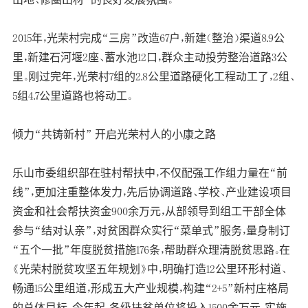
2015年，光荣村完成“三房”改造67户，新建（整治）渠道8.9公
里，新建石河堰2座、蓄水池12口，群众主动投劳整治道路3公
里。刚过完年，光荣村7组的2.8公里道路硬化工程动工了，2组、
5组4.7公里道路也将动工。
倾力“共铸新村” 开启光荣村人的小康之路
乐山市委组织部在驻村帮扶中，不仅配强工作组力量在“前
线”，更加注重整体发力，先后协调道路、学校、产业建设项目
资金和社会帮扶资金900余万元，从部领导到组工干部全体
参与“结对认亲”，对贫困群众实行“菜单式”服务，量身制订
“五个一批”年度脱贫措施176条，帮助群众理清脱贫思路。在
《光荣村脱贫攻坚五年规划》中，明确打造12公里环形村道、
畅通15公里组道，形成五大产业规模，构建“2+5”新村庄格局
的总体目标。今年起，各级扶贫单位将投入1500余万元，实施