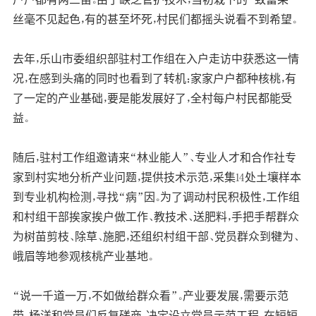
丝毫不见起色，有的甚至坏死，村民们都摇头说看不到希望。
去年，乐山市委组织部驻村工作组在入户走访中获悉这一情
况，在感到头痛的同时也看到了转机：家家户户都种核桃，有
了一定的产业基础，要是能发展好了，全村每户村民都能受
益。
随后，驻村工作组邀请来“林业能人”、专业人才和合作社专
家到村实地分析产业问题，提供技术示范，采集14处土壤样本
到专业机构检测，寻找“病”因。为了调动村民积极性，工作组
和村组干部挨家挨户做工作、教技术、送肥料，手把手帮群众
为树苗剪枝、除草、施肥，还组织村组干部、党员群众到犍为、
峨眉等地参观核桃产业基地。
“说一千道一万，不如做给群众看”。产业要发展，需要示范
带。杨洋和党员们反复磋商，决定设立党员示范工程。在短短