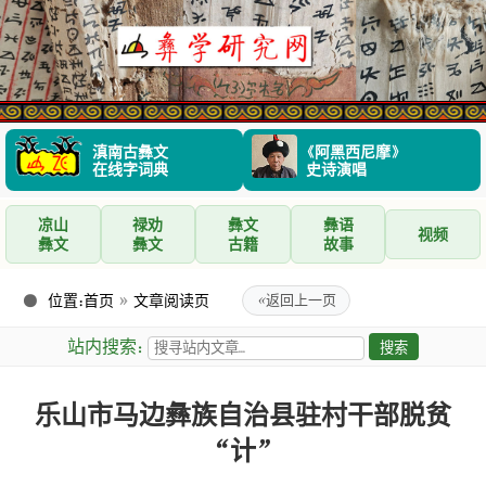
滇南古彝文
《阿黑西尼摩》
在线字词典
史诗演唱
凉山
禄劝
彝文
彝语
视频
彝文
彝文
古籍
故事
位置：
首页
»
文章阅读页
«
返回上一页
站内搜索：
乐山市马边彝族自治县驻村干部脱贫
“计”