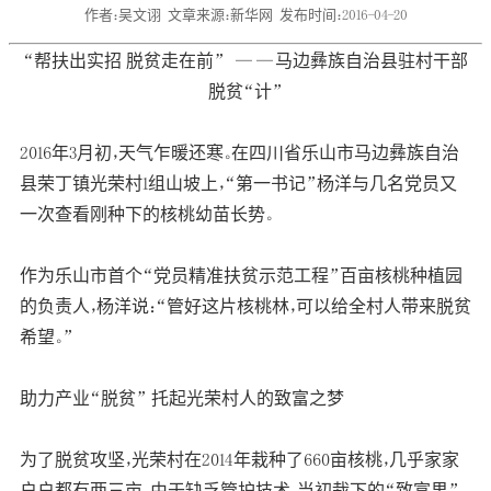
作者：吴文诩
文章来源：新华网
发布时间：2016-04-20
“帮扶出实招 脱贫走在前” ——马边彝族自治县驻村干部
脱贫“计”
2016年3月初，天气乍暖还寒。在四川省乐山市马边彝族自治
县荣丁镇光荣村1组山坡上，“第一书记”杨洋与几名党员又
一次查看刚种下的核桃幼苗长势。
作为乐山市首个“党员精准扶贫示范工程”百亩核桃种植园
的负责人，杨洋说：“管好这片核桃林，可以给全村人带来脱贫
希望。”
助力产业“脱贫” 托起光荣村人的致富之梦
为了脱贫攻坚，光荣村在2014年栽种了660亩核桃，几乎家家
户户都有两三亩。由于缺乏管护技术，当初栽下的“致富果”