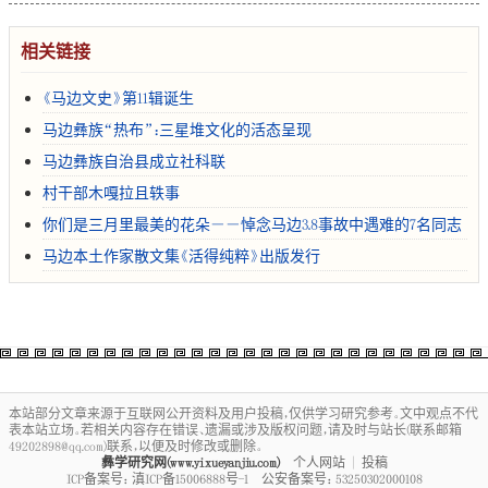
相关链接
《马边文史》第11辑诞生
马边彝族“热布”：三星堆文化的活态呈现
马边彝族自治县成立社科联
村干部木嘎拉且轶事
你们是三月里最美的花朵――悼念马边3.8事故中遇难的7名同志
马边本土作家散文集《活得纯粹》出版发行
本站部分文章来源于互联网公开资料及用户投稿，仅供学习研究参考。文中观点不代
表本站立场。若相关内容存在错误、遗漏或涉及版权问题，请及时与站长(联系邮箱
49202898@qq.com)联系，以便及时修改或删除。
彝学研究网(www.yixueyanjiu.com)
个人网站
|
投稿
ICP备案号：
滇ICP备15006888号-1
公安备案号：
53250302000108