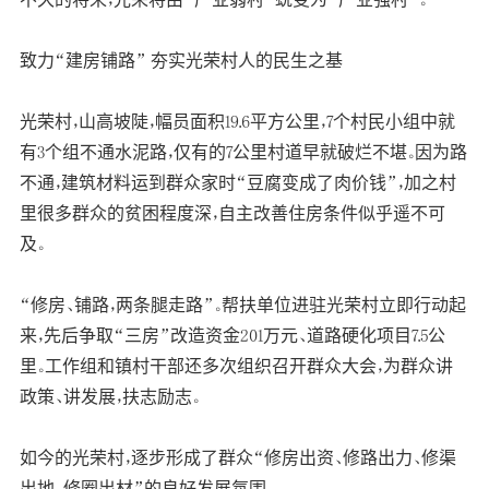
致力“建房铺路” 夯实光荣村人的民生之基
光荣村，山高坡陡，幅员面积19.6平方公里，7个村民小组中就
有3个组不通水泥路，仅有的7公里村道早就破烂不堪。因为路
不通，建筑材料运到群众家时“豆腐变成了肉价钱”，加之村
里很多群众的贫困程度深，自主改善住房条件似乎遥不可
及。
“修房、铺路，两条腿走路”。帮扶单位进驻光荣村立即行动起
来，先后争取“三房”改造资金201万元、道路硬化项目7.5公
里。工作组和镇村干部还多次组织召开群众大会，为群众讲
政策、讲发展，扶志励志。
如今的光荣村，逐步形成了群众“修房出资、修路出力、修渠
出地、修圈出材”的良好发展氛围。