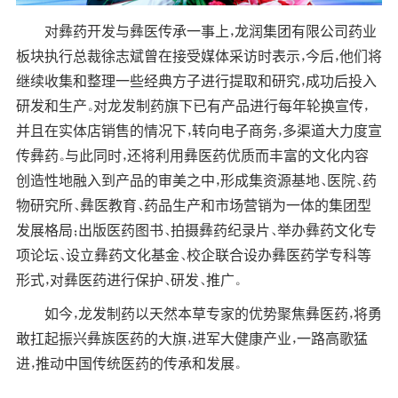
对彝药开发与彝医传承一事上，龙润集团有限公司药业
板块执行总裁徐志斌曾在接受媒体采访时表示，今后，他们将
继续收集和整理一些经典方子进行提取和研究，成功后投入
研发和生产。对龙发制药旗下已有
产品
进行每年轮换宣传，
并且在实体店销售的情况下，转向电子商务，多渠道大力度宣
传彝药。与此同时，还将利用彝医药优质而丰富的文化内容
创造性地融入到产品的审美之中，形成集资源基地、医院、药
物研究所、彝医教育、药品生产和市场营销为一体的集团型
发展格局；出版医药图书、拍摄彝药纪录片、举办彝药文化专
项论坛、设立彝药文化基金、校企联合设办彝医药学专科等
形式，对彝医药进行保护、研发、推广。
如今，龙发制药以天然本草专家的优势聚焦彝医药，将勇
敢扛起振兴彝族医药的大旗，进军大健康产业，一路高歌猛
进，推动中国传统医药的传承和发展。