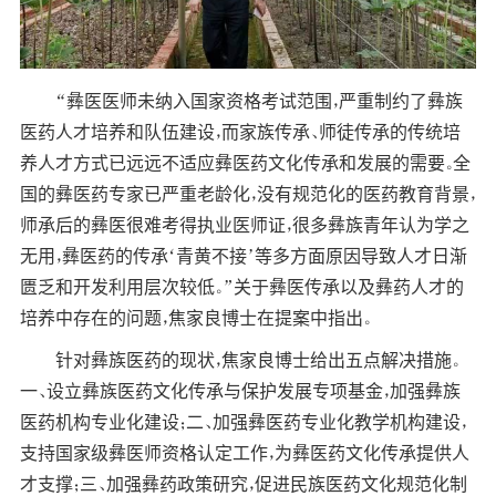
“彝医医师未纳入国家资格考试范围，严重制约了彝族
医药人才培养和队伍建设，而家族传承、师徒传承的传统培
养人才方式已远远不适应彝医药文化传承和发展的需要。全
国的彝医药专家已严重老龄化，没有规范化的医药教育背景，
师承后的彝医很难考得执业医师证，很多彝族青年认为学之
无用，彝医药的传承‘青黄不接’等多方面原因导致人才日渐
匮乏和开发利用层次较低。”关于彝医传承以及彝药人才的
培养中存在的问题，焦家良博士在提案中指出。
针对彝族医药的现状，焦家良博士给出五点解决措施。
一、设立彝族医药文化传承与保护发展专项基金，加强彝族
医药机构专业化建设；二、加强彝医药专业化教学机构建设，
支持国家级彝医师资格认定工作，为彝医药文化传承提供人
才支撑；三、加强彝药政策研究，促进民族医药文化规范化制