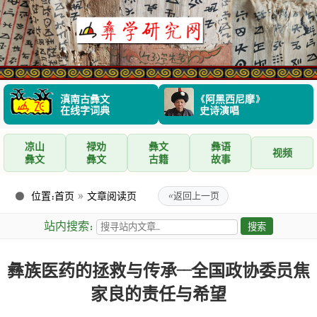
滇南古彝文
《阿黑西尼摩》
在线字词典
史诗演唱
凉山
禄劝
彝文
彝语
视频
彝文
彝文
古籍
故事
位置：
首页
»
文章阅读页
«
返回上一页
站内搜索：
彝族医药的拯救与传承--全国政协委员焦
家良的责任与希望