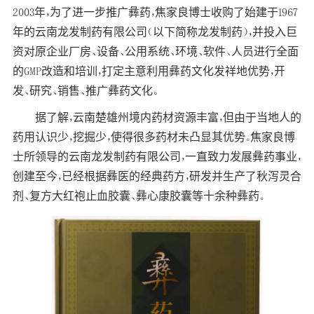
2003年，为了进一步推广彝药，焦家良博士收购了始建于1967
年的云南龙发制药有限公司（以下简称龙发制药），并投入巨
资对原企业厂房、设备、公用系统、环境、软件、人员进行全面
的GMP改造和培训，打定主意利用彝药文化发祥地优势，开
发、研究、销售、推广彝药文化。
据了解，云南楚雄州境内药材资源丰富，但由于当地人的
药用认识少，挖掘少，使得很多药材未凸显其优势。焦家良博
士所领导的云南龙发制药有限公司，一直致力发展彝药事业，
创建至今，已经根据彝医的经典药方，研发并生产了秋泻灵合
剂、复方大红袍止血胶囊、彝心康胶囊等十余种彝药。