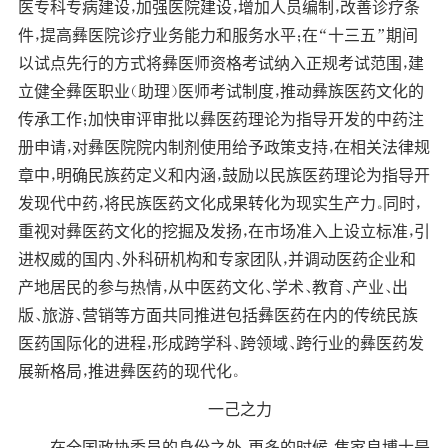
医专科专病建设，加强医院建设，增加人员编制，改善诊疗条
件，提高彝医院诊疗业务能力和服务水平；在“十三五”期间
以试点先行的方式将彝医师资格考试纳入正规考试范围，建
立健全彝医职业（助理）医师考试制度，推动彝族医药文化的
传承工作；加快审评审批以彝医药理论为指导开发的中药注
册申请，对彝医院院内制剂使用给予政策支持，在相关法律规
章中，明确民族药定义和内涵，鼓励以民族医药理论为指导开
发现代中药，将民族医药文化成果转化为现实生产力。同时，
重视对彝医药文化的挖掘及发扬，在市场准入上设立标准，引
进权威的国内、外科研机构和专家团队，并调动医药企业和
产地居民的参与热情，从中医药文化、学术、教育、产业、出
版、旅游、营销等方面共同推进包括彝医药在内的传统民族
医药国际化的进程，形成跨学科、跨领域、跨行业的彝医药发
展新格局，推进彝医药的现代化。
一己之力
在全国政协委员的身份之外，更多的时候，焦家良博士是