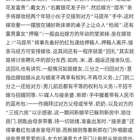
花发富贵”；戴女方：“右戴银花发子孙”。然后嫁方“提吊”亲
手将嫁妆经两个年轻小伙子交接到对方“马提吊”手中，这时
嫁妆要一一摆放在铺好新床单的桌子上让众人“检阅”，还有
童男童女“押箱”（一般由出嫁方的年幼的堂弟妹，坐在嫁妆
上）“马提吊”将事先备好的红包递给押箱人，押箱人离开，接
亲马班方可安排嫁妆。这其间还有一程序就是“回礼”其实就
是将讨亲聘礼中的部分东西，如肉、米、酒、烟返还接亲队伍。
这回礼也有讲究，一般情况如是嫁女，三分之一归回对方（意
指出嫁姑娘从此与娘家不再享有权利，不再尽义务；上门则二
分之一还给对方（男儿前后都有平等的权利与义务）；不招不
嫁与招婿同等。媒人与接亲婆、新郎（手中握着带有人民币
的蓝布包）一一作揖拜过对方父母或爷爷、奶奶、以及对方的
“三班六房”以示感谢。这一期间新娘早已躲到新房中，锁住
房门，钥匙由母亲带着，待一切就绪，准备出发时，“接亲婆”还
得拿着红包请亲家母开锁，而新娘则等着新郎在门外唱歌或
说些恩恩爱爱的话，女方如满意方才开门让新郎从房中背出，