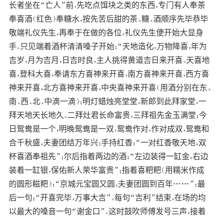
长者坐在“亡人”前，先吃点饵块之类的东西，专门有人奉茶
奉喜酒（红色）奉糖水，按先苦后甜的茶、糖、酒顺序先毕恭毕
敬端礼仪先生，再奉于在做的各位，礼仪先生便开始大显身
手。只见端着酒杯清清嗓子开始：“天地造化，万物降喜，年为
吉岁，月为吉月，日吉时良，主人挑得黄道吉日来开喜。天喜地
喜，登科大喜，奉请东方喜神来开喜，南方喜神来开喜，西方喜
神来开喜，北方喜神来开喜，中央喜神来开喜（用酒分别在东、
南、西、北、中滴一滴）；明灯蜡烛亮堂堂，新郎到此拜家堂，一
拜天地天长地久。二拜灶君长命富贵，三拜祖先金玉满堂；今
日鸳鸯是一个，明晚鸳鸯是一双，鸳鸯作对，作对成双，鸳鸯和
合千秋盛，夫妻团结万年兴；手持红香：“一对红香敬天地，双
杯喜酒奉祖先”；尔后指着两边的酒：“左边装得一缸金，右边
装着一缸银，保佑新人荣华富贵”；指着喜粑粑（用糯米作成
的圆形糍粑）：“京城元宝圆又圆，夫妻团圆到百年……”；最
后一句：“开喜完毕，万事大吉”。每句“吉利”结束，在场的均
以最大的嗓音一句“谢金口”。这时鼓吹师傅发号三声，接着