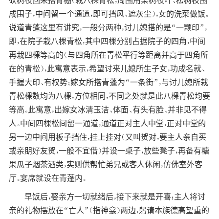
砍树枝回来搭青棚（栽八棵青松，周围用栗树枝叶、松树枝围
成围子，中间留一个通道，即可挡风、遮灰尘），女的洗菜做饭。
说道青蓬这里有讲究，一般分两种，讨儿媳搭的是“一颗印”，
即，在院子栽八棵青松，其中四棵分别占据院子的四角，中间
再栽四棵等高的（与四角所在青松平行等距离并高于四角所
在的青松），此寓意表示，希望讨来儿媳所生子女，功成名就、
手握大印、有权势；嫁女所搭青蓬为“一条街”，与讨儿媳所栽
青松棵数均为八棵，方位相同，不同之处就是此八棵青松均要
等高。此寓意，出嫁女冰清玉洁、体面、有头有脸、并非见不得
人。中间四棵松间留一通道，通道正对主人中堂，正对中堂的
另一边中间用板子挡住，挂上挂对（又叫贺对，要主人亲自买
或亲朋好友贺，一般不宜借）并设一桌子，放些凳子，再备有糖
果瓜子烟茶酒类，实则供帮忙弟兄或客人休闲，仿佛室外客
厅。宴席就设在青蓬内。
早饭后，娶亲方一切就绪后，接下来就是开喜：主人将讨
亲的礼物摆放在“亡人”（指神龛）两边，躬请本族德高望重的