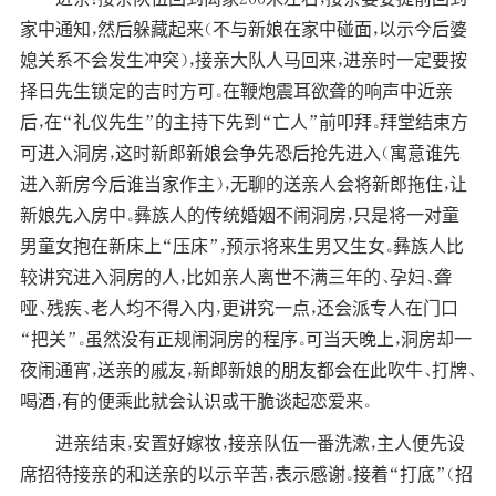
家中通知，然后躲藏起来（不与新娘在家中碰面，以示今后婆
媳关系不会发生冲突），接亲大队人马回来，进亲时一定要按
择日先生锁定的吉时方可。在鞭炮震耳欲聋的响声中近亲
后，在“礼仪先生”的主持下先到“亡人”前叩拜。拜堂结束方
可进入洞房，这时新郎新娘会争先恐后抢先进入（寓意谁先
进入新房今后谁当家作主），无聊的送亲人会将新郎拖住，让
新娘先入房中。彝族人的传统婚姻不闹洞房，只是将一对童
男童女抱在新床上“压床”，预示将来生男又生女。彝族人比
较讲究进入洞房的人，比如亲人离世不满三年的、孕妇、聋
哑、残疾、老人均不得入内，更讲究一点，还会派专人在门口
“把关”。虽然没有正规闹洞房的程序。可当天晚上，洞房却一
夜闹通宵，送亲的戚友，新郎新娘的朋友都会在此吹牛、打牌、
喝酒，有的便乘此就会认识或干脆谈起恋爱来。
进亲结束，安置好嫁妆，接亲队伍一番洗漱，主人便先设
席招待接亲的和送亲的以示辛苦，表示感谢。接着“打底”（招