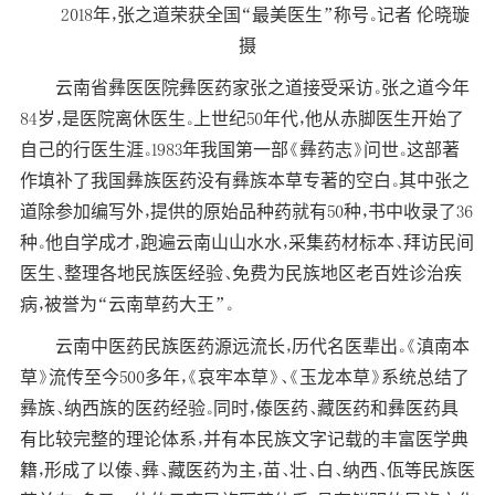
2018年，张之道荣获全国“最美医生”称号。记者 伦晓璇
摄
云南省彝医医院彝医药家张之道接受采访。张之道今年
84岁，是医院离休医生。上世纪50年代，他从赤脚医生开始了
自己的行医生涯。1983年我国第一部《彝药志》问世。这部著
作填补了我国彝族医药没有彝族本草专著的空白。其中张之
道除参加编写外，提供的原始品种药就有50种，书中收录了36
种。他自学成才，跑遍云南山山水水，采集药材标本、拜访民间
医生、整理各地民族医经验、免费为民族地区老百姓诊治疾
病，被誉为“云南草药大王”。
云南中医药民族医药源远流长，历代名医辈出。《滇南本
草》流传至今500多年，《哀牢本草》、《玉龙本草》系统总结了
彝族、纳西族的医药经验。同时，傣医药、藏医药和彝医药具
有比较完整的理论体系，并有本民族文字记载的丰富医学典
籍，形成了以傣、彝、藏医药为主，苗、壮、白、纳西、佤等民族医