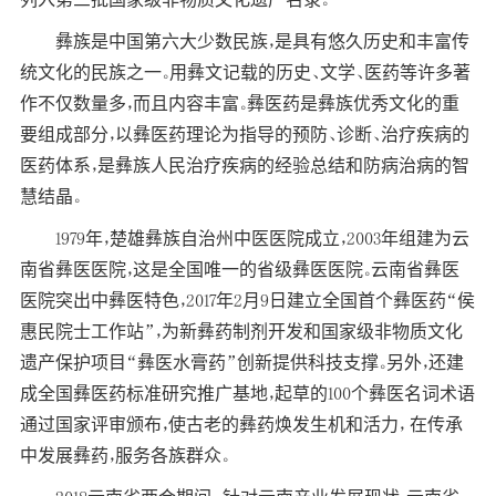
彝族是中国第六大少数民族，是具有悠久历史和丰富传
统文化的民族之一。用彝文记载的历史、文学、医药等许多著
作不仅数量多，而且内容丰富。彝医药是彝族优秀文化的重
要组成部分，以彝医药理论为指导的预防、诊断、治疗疾病的
医药体系，是彝族人民治疗疾病的经验总结和防病治病的智
慧结晶。
1979年，楚雄彝族自治州中医医院成立，2003年组建为云
南省彝医医院，这是全国唯一的省级彝医医院。云南省彝医
医院突出中彝医特色，2017年2月9日建立全国首个彝医药“侯
惠民院士工作站”，为新彝药制剂开发和国家级非物质文化
遗产保护项目“彝医水膏药”创新提供科技支撑。另外，还建
成全国彝医药标准研究推广基地，起草的100个彝医名词术语
通过国家评审颁布，使古老的彝药焕发生机和活力， 在传承
中发展彝药，服务各族群众。