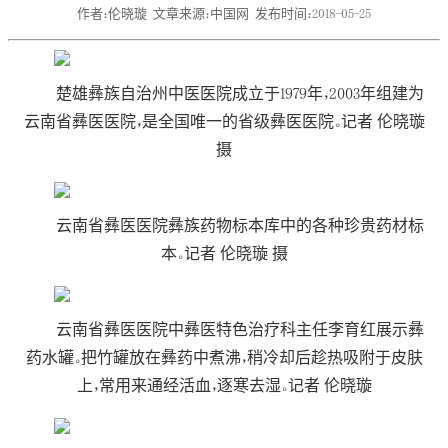
作者：伦晓璇
文章来源：中国网
发布时间：2018-05-25
楚雄彝族自治州中医医院成立于1979年，2003年组建为
云南省彝医医院，是全国唯一的省级彝医医院。记者 伦晓璇
摄
云南省彝医医院彝族药物标本库中的各种珍贵药材标
本。记者 伦晓璇 摄
云南省彝医医院中彝医特色治疗科主任李育红展示彝
药水罐。把竹罐放在彝药中煮沸，稍冷却后趁热吸附于皮肤
上，常用来通经活血，逐寒去湿。记者 伦晓璇