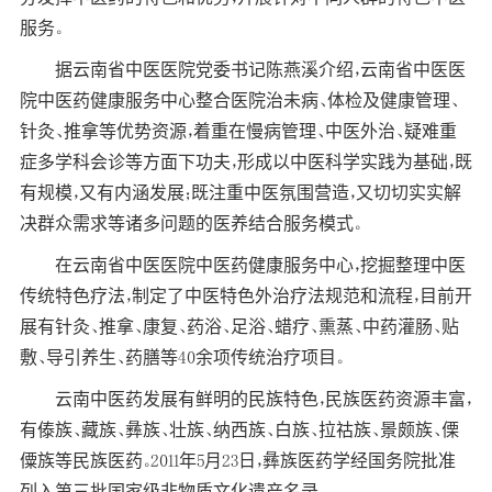
服务。
据云南省中医医院党委书记陈燕溪介绍，云南省中医医
院中医药健康服务中心整合医院治未病、体检及健康管理、
针灸、推拿等优势资源，着重在慢病管理、中医外治、疑难重
症多学科会诊等方面下功夫，形成以中医科学实践为基础，既
有规模，又有内涵发展；既注重中医氛围营造，又切切实实解
决群众需求等诸多问题的医养结合服务模式。
在云南省中医医院中医药健康服务中心，挖掘整理中医
传统特色疗法，制定了中医特色外治疗法规范和流程，目前开
展有针灸、推拿、康复、药浴、足浴、蜡疗、熏蒸、中药灌肠、贴
敷、导引养生、药膳等40余项传统治疗项目。
云南中医药发展有鲜明的民族特色，民族医药资源丰富，
有傣族、藏族、彝族、壮族、纳西族、白族、拉祜族、景颇族、傈
僳族等民族医药。2011年5月23日，彝族医药学经国务院批准
列入第三批国家级非物质文化遗产名录。