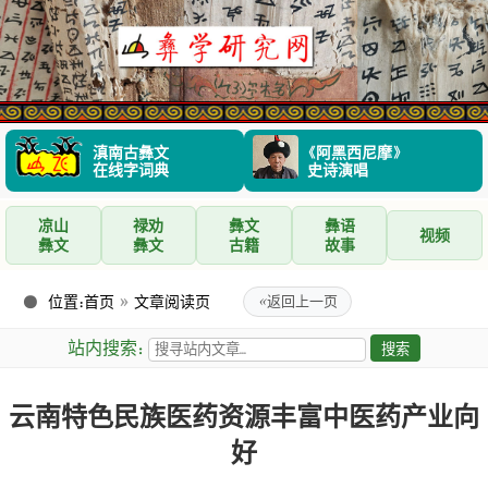
滇南古彝文
《阿黑西尼摩》
在线字词典
史诗演唱
凉山
禄劝
彝文
彝语
视频
彝文
彝文
古籍
故事
位置：
首页
»
文章阅读页
«
返回上一页
站内搜索：
云南特色民族医药资源丰富中医药产业向
好