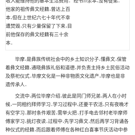
收入能维持他的基本生活费用。
经书10余本，没有徒弟。
他家的祖传彝文经籍，曾达上百
本，但在上世纪六七十年代不幸
遭焚毁，只有少量保留了下来，目
前他保存的彝文经籍有三十余
本。
毕摩，是彝族传统社会中的乡土知识分子，懂彝文，保管
着彝文经籍，通晓彝族礼俗和道德，并负责主持乡土民俗活动
及祭祀仪式。毕摩文化是一种非物质文化遗产，毕摩也是非
遗传承人。
交流中，两位毕摩介绍，彼此是同门师兄弟，两人在小时
候，一同相约拜师学习。学习过程中，还要干农活，只有夜晚才
有空学习。那时条件艰苦，需举火把、打手电去邻村老毕摩师
傅家学习，挑灯夜读。过程中，先学习彝文，然后再学习背诵各
种仪式的经籍，而后跟着师傅在各种红白喜事节庆活动中参