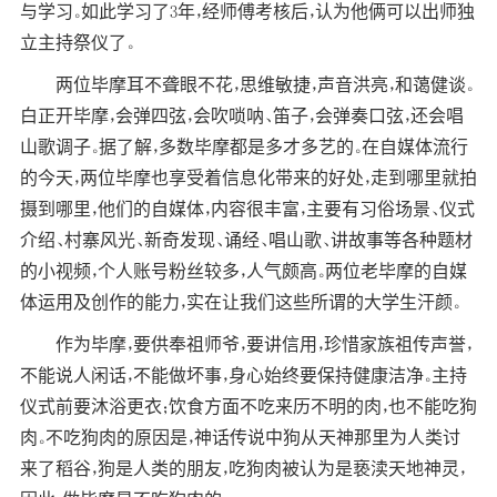
与学习。如此学习了3年，经师傅考核后，认为他俩可以出师独
立主持祭仪了。
两位毕摩耳不聋眼不花，思维敏捷，声音洪亮，和蔼健谈。
白正开毕摩，会弹四弦，会吹唢呐、笛子，会弹奏口弦，还会唱
山歌调子。据了解，多数毕摩都是多才多艺的。在自媒体流行
的今天，两位毕摩也享受着信息化带来的好处，走到哪里就拍
摄到哪里，他们的自媒体，内容很丰富，主要有习俗场景、仪式
介绍、村寨风光、新奇发现、诵经、唱山歌、讲故事等各种题材
的小视频，个人账号粉丝较多，人气颇高。两位老毕摩的自媒
体运用及创作的能力，实在让我们这些所谓的大学生汗颜。
作为毕摩，要供奉祖师爷，要讲信用，珍惜家族祖传声誉，
不能说人闲话，不能做坏事，身心始终要保持健康洁净。主持
仪式前要沐浴更衣；饮食方面不吃来历不明的肉，也不能吃狗
肉。不吃狗肉的原因是，神话传说中狗从天神那里为人类讨
来了稻谷，狗是人类的朋友，吃狗肉被认为是亵渎天地神灵，